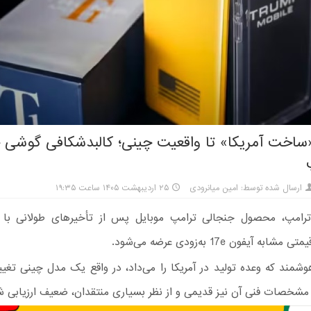
«ساخت آمریکا» تا واقعیت چینی؛ کالبدشکافی گوشی 
ارسال شده توسط: امین میانرودی
۲۵ اردیبهشت ۱۴۰۵ ساعت ۱۹:۳۵
شی T1 ترامپ، محصول جنجالی ترامپ موبایل پس از تأخیرهای طولانی ب
به آیفون 17e به‌زودی عرضه می‌شود.
شمند که وعده تولید در آمریکا را می‌داد، در واقع یک مدل چینی تغییر
شخصات فنی آن نیز قدیمی و از نظر بسیاری منتقدان، ضعیف ارزیابی 