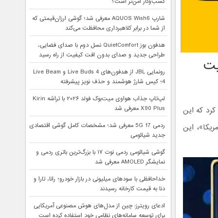
کسب‌وکار امن‌تر است؟
شارپ AQUOS Wish6 معرفی شد؛ گوشی ارزان‌قیمتی که
از شما در برابر کلاهبرداری محافظت می‌کند
هدفون بوز QuietComfort نسل دوم با صدای فضایی،
طراحی جدید و صدای بدون افت کیفیت از راه رسید
یت
رونمایی JBL از هدفون‌های Live Buds 4 و Live Beam
4؛ کیس شارژ هوشمند و حذف نویز پیشرفته
لپ‌تاپ جذاب هواوی میت‌بوک فولد ۲۰۲۶ با تراشه Kirin
X90 Plus معرفی شد
دم عرضه گوشی T1 ترامپ، اعلام کرد که این
ردمی 17 5G معرفی شد؛ مشخصات کامل گوشی اقتصادی
یکا»، این
جدید شیائومی
گوشی شیائومی ردمی نوت ۱۷ با بزرگ‌ترین باتری ردمی و
نمایشگر AMOLED معرفی شد
خداحافظی با سودهای میلیونی در بازار خودرو؛ رانا، تارا و
دنا به قیمت کارخانه رسیدند
ادعای رویترز: چین از مدل‌های هوش مصنوعی آمریکایی
برای توسعه سامانه‌های نظامی خود استفاده کرده است