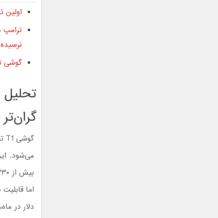
اولین تصویر گو
نرسیده
گوشی تی ۱ شرکت ترامپ موبایل با یک مشکل بز
گران‌تر ا
می‌شود. ای