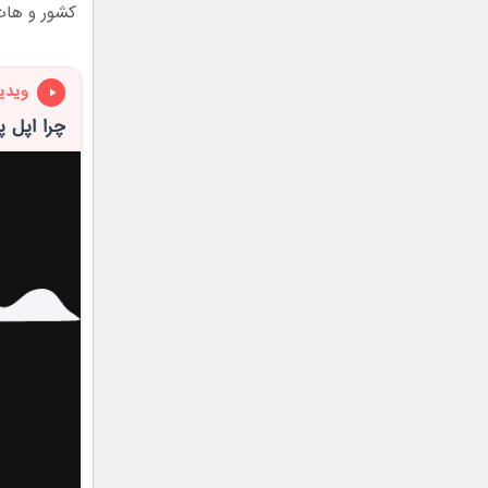
کشور و هات‌اسپات 
ویدی
چرا اپل 