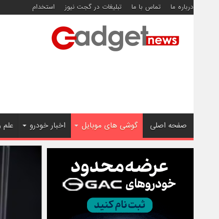
درباره ما
تماس با ما
تبلیغات در گجت نیوز
استخدام
صفحه اصلی
گوشی های موبایل
اخبار خودرو
علم 