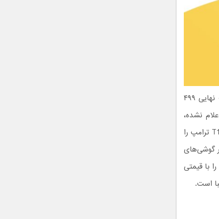
پیش‌سفارش‌های گوشی T1 ترامپ در ژوئن ۲۰۲۵ با پیش‌پرداخت ۱۰۰ دلار و قیمت نهایی ۴۹۹
علام نشده،
منابع آگاه می‌گویند این گوشی «حداقل ۵۹۹ دلار» قیمت خواهد داشت. این قیمت T1 ترامپ را
ی‌دهد که از هر نظر گوشی‌های
هتری هستند. همچنین، ترامپ موبایل مدل‌های بازسازی شده آیفون 15 و آیفون 14 را با قیمتی