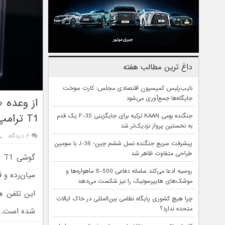
داغ ترین مطالب هفته
نایب‌رئیس کمیسیون اقتصادی مجلس: کارت سوخت
جایگاه‌ها جمع‌آوری می‌شود
از وعده 
T1 ترامپ
جنگنده بومی KAAN ترکیه برای جایگزینی F-35 یک قدم
به نخستین پرواز نزدیک‌تر شد
۲ دیدگاه
پیشرفت سریع جنگنده نسل ششم چین؛ J-36 با سومین
طراحی متفاوت ظاهر شد
گو
روسیه ادعا می‌کند سامانه دفاعی S-500 ماهواره‌ها و
میان‌رده و قیمتی مشا
موشک‌های هایپرسونیک را نیز شکست می‌دهد
این تلفن هو
چرا هیچ کشوری پایگاه نظامی بین‌المللی در خاک ایالات
متحده ندارد؟
شده است. م