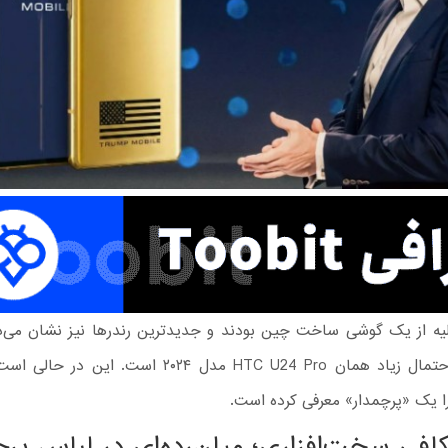
ترامپ به احتمال زیاد همان HTC U24 Pro مدل ۲۰۲۴ است. ا
افی سخت‌افزاری؛ میان‌رده‌ای در لباس پرچ