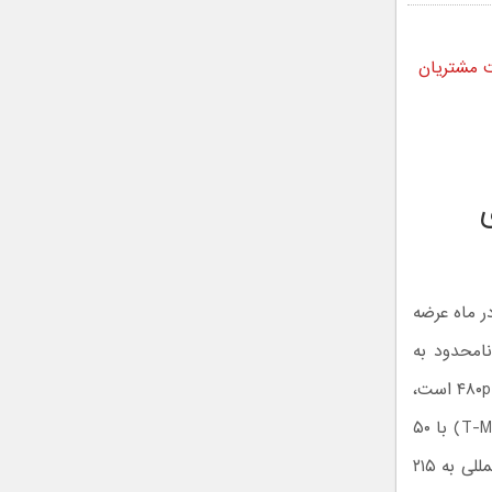
ه T1 اصلی هنوز به دست مشتریان
ی
ه اینترنتی به نام «طرح ۴۷» با هزینه ۴۷٫۴۵ دلار در ماه عرضه
نامحدود به
بیش از ۲۳۰ منطقه، ۲۰ گیگابایت داده پرسرعت در ۳۰ روز و استریم ویدیو با کیفیت ۴۸۰p است،
اما قابلیت هات‌اسپات ندارد. برای مقایسه، طرح Essentials Saver تی‌موبایل (T-Mobile) با ۵۰
دلار در ماه، داده نامحدود، مکالمه نامحدود به آمریکا، کانادا و مکزیک، مکالمه بین‌المللی به ۲۱۵