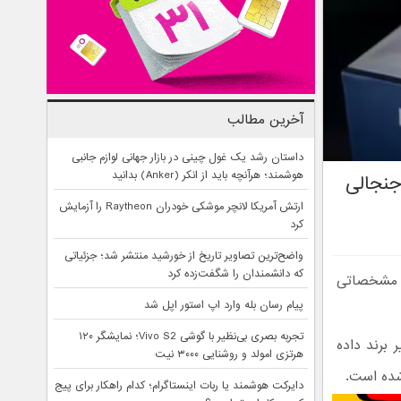
آخرین مطالب
داستان رشد یک غول چینی در بازار جهانی لوازم جانبی
هوشمند؛ هرآنچه باید از انکر (Anker) بدانید
جنجالی
ارتش آمریکا لانچر موشکی خودران Raytheon را آزمایش
کرد
واضح‌ترین تصاویر تاریخ از خورشید منتشر شد؛ جزئیاتی
که دانشمندان را شگفت‌زده کرد
ا مشخصاتی
پیام رسان بله وارد اپ استور اپل شد
تجربه بصری بی‌نظیر با گوشی Vivo S2؛ نمایشگر ۱۲۰
 برند داده
هرتزی امولد و روشنایی ۳۰۰۰ نیت
شده است.
دایرکت هوشمند یا ربات اینستاگرام؛ کدام راهکار برای پیج