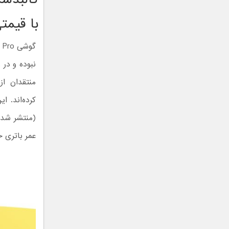
با قیمت
نبوده و در 
منتقدان از
عمر باتری خو