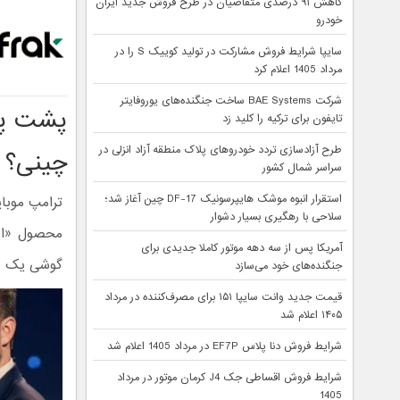
کاهش ۹۱ درصدی متقاضیان در طرح فروش جدید ایران
خودرو
سایپا شرایط فروش مشارکت در تولید کوییک S را در
مرداد 1405 اعلام کرد
شرکت BAE Systems ساخت جنگنده‌های یوروفایتر
پشت پرد
تایفون برای ترکیه را کلید زد
طرح آزادسازی تردد خودروهای پلاک منطقه آزاد انزلی در
چینی؟
سراسر شمال کشور
استقرار انبوه موشک هایپرسونیک DF-17 چین آغاز شد؛
سلاحی با رهگیری بسیار دشوار
محصول «این
آمریکا پس از سه دهه موتور کاملا جدیدی برای
گوشی یک مد
جنگنده‌های خود می‌سازد
قیمت جدید وانت سایپا ۱۵۱ برای مصرف‌کننده در مرداد
۱۴۰۵ اعلام شد
شرایط فروش دنا پلاس EF7P در مرداد 1405 اعلام شد
شرایط فروش اقساطی جک J4 کرمان موتور در مرداد
1405