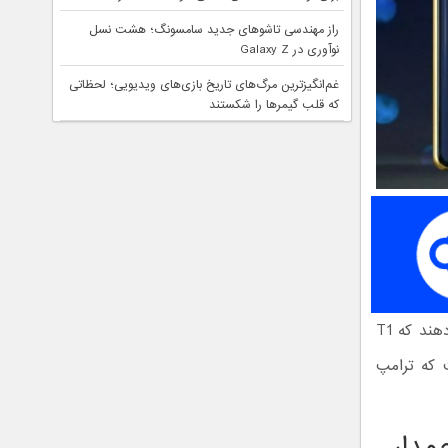
راز مهندسی تاشوهای جدید سامسونگ؛ هشت نسل
نوآوری در Galaxy Z
غم‌انگیزترین مرگ‌های تاریخ بازی‌های ویدیویی؛ لحظاتی
که قلب گیمرها را شکستند
رندرهای اولیه از یک گوشی ساخت چین بودند و جدیدترین رندرها نیز نشان می‌دهند که T1
ین در حالی است که ترامپ
مدار