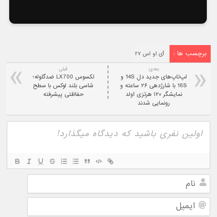
برچسب ها :
آی او اس ۲۷
بعدی:
قبلی
لپ‌تاپ‌های جدید دل 14S و
لکسوس LX700 ضدگلوله؛
16S با شارژدهی ۲۶ ساعته و
شاسی‌ بلند لوکس با سطح
نمایشگر ۱۲۰ هرتزی اولد
حفاظتی پیشرفته
رونمایی شدند
نام
ایمیل