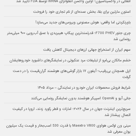
انقلابی در واکسیناسیون؛ اولین واکسن آنفلوآنزای mRNA توسط FDA تایید شد
استون مارتین برای بقا، بخش عمده‌ای از نام تجاری خود را فروخت
باورنکردنی اما واقعی: هوش مصنوعی ویروس‌های جدید می‌سازد!
چری جتور F700 PHEV؛ قدرتمندترین پیکاپ هیبریدی با عمق آب‌رویی ۹۰۰ میلی‌متر
رونمایی شد
سهم ایران از استخراج جهانی ارزهای دیجیتال کاهش یافت
خشم مالکان بی‌ام‌و از تبلیغات مرد عنکبوتی در نمایشگرهای داشبورد خودروهایشان
اپل همچنان بی‌رقیب؛ آیفون ۱۷ بازار گوشی‌های هوشمند گران‌قیمت را در دست
گرفت
شرایط فروش محصولات ایران خودرو در نمایندگی – مرداد ۱۴۰۵
جانی آیو و OpenAI اسپیکر هوشمند بدون نمایشگر رونمایی می‌کنند
سریع‌ترین اینترنت جهان در سال ۲۰۲۶؛ امارات و قطر رکورد زدند، اروپا در کیفیت
اتصال پیشتاز شد
مینی ون لوکس هواوی Maextro V800 با قدرت 530 اسب‌بخار و قیمت یک میلیون
یوان معرفی شد