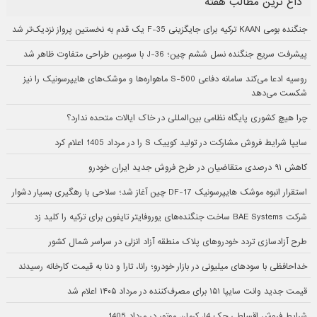
داغ ترین مطالب هفته
جنگنده بومی KAAN ترکیه برای جایگزینی F-35 یک قدم به نخستین پرواز نزدیک‌تر شد
پیشرفت سریع جنگنده نسل ششم چین؛ J-36 با سومین طراحی متفاوت ظاهر شد
روسیه ادعا می‌کند سامانه دفاعی S-500 ماهواره‌ها و موشک‌های هایپرسونیک را نیز
شکست می‌دهد
چرا هیچ کشوری پایگاه نظامی بین‌المللی در خاک ایالات متحده ندارد؟
سایپا شرایط فروش مشارکت در تولید کوییک S را در مرداد 1405 اعلام کرد
کاهش ۹۱ درصدی متقاضیان در طرح فروش جدید ایران خودرو
استقرار انبوه موشک هایپرسونیک DF-17 چین آغاز شد؛ سلاحی با رهگیری بسیار دشوار
شرکت BAE Systems ساخت جنگنده‌های یوروفایتر تایفون برای ترکیه را کلید زد
طرح آزادسازی تردد خودروهای پلاک منطقه آزاد انزلی در سراسر شمال کشور
خداحافظی با سودهای میلیونی در بازار خودرو؛ رانا، تارا و دنا به قیمت کارخانه رسیدند
قیمت جدید وانت سایپا ۱۵۱ برای مصرف‌کننده در مرداد ۱۴۰۵ اعلام شد
شرایط فروش اقساطی جک J4 کرمان موتور در مرداد 1405