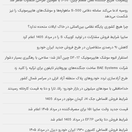
پیشرفت سریع جنگنده نسل ششم چین؛ J-36 با سومین طراحی متفاوت ظاهر شد
روسیه ادعا می‌کند سامانه دفاعی S-500 ماهواره‌ها و موشک‌های هایپرسونیک را نیز
شکست می‌دهد
چرا هیچ کشوری پایگاه نظامی بین‌المللی در خاک ایالات متحده ندارد؟
سایپا شرایط فروش مشارکت در تولید کوییک S را در مرداد 1405 اعلام کرد
کاهش ۹۱ درصدی متقاضیان در طرح فروش جدید ایران خودرو
استقرار انبوه موشک هایپرسونیک DF-17 چین آغاز شد؛ سلاحی با رهگیری بسیار دشوار
شرکت BAE Systems ساخت جنگنده‌های یوروفایتر تایفون برای ترکیه را کلید زد
طرح آزادسازی تردد خودروهای پلاک منطقه آزاد انزلی در سراسر شمال کشور
خداحافظی با سودهای میلیونی در بازار خودرو؛ رانا، تارا و دنا به قیمت کارخانه رسیدند
شرایط فروش اقساطی جک J4 کرمان موتور در مرداد 1405
قیمت جدید وانت سایپا ۱۵۱ برای مصرف‌کننده در مرداد ۱۴۰۵ اعلام شد
شرایط فروش دنا پلاس EF7P در مرداد 1405 اعلام شد
شرایط فروش اقساطی کامیون ۱۹۳۰ ایران خودرو دیزل در مرداد ۱۴۰۵