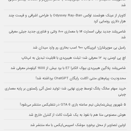
شد
کاویار از عینک هوشمند لوکس Odyssey Ray-Ban با طراحی اشرافی و قیمت چند
هزار دلاری رونمایی کرد
شاسی‌بلند جدید برقی اسمارت #۱ با معماری ۸۰۰ ولتی و فناوری جدید جیلی معرفی
شد
رامبل بی سوپرشارژر؛ ابرپیکاپ ۹۰۰ اسب بخاری رم وارد میدان شد
اچ پی اومنی پد ۱۲ معرفی شد؛ تبلت هیبریدی با قابلیت تبدیل به لپ‌تاپ
شاسی‌بلند پلاگین هیبریدی بیوک الکترا E7 با برد بیش از 1600 کیلومتر معرفی شد
محدودیت پیام‌های متنی اکانت رایگان ChatGPT برداشته شد!
خرید سهام سانگ‌ یانگ توسط چری نهایی شد؛ تولید نسل آتی رکستون بر پایه معماری
چینی
۵ شهریور پیش‌نمایش نیم ساعته بازی GTA 6 در نتفلیکس منتشر می‌شود!
هوش مصنوعی متا هم با نفوذ به یک شرکت ثالث از کنترل خارج شد
اولین تصاویر از محل برخورد موشک اسپیس‌ایکس با ماه منتشر شد