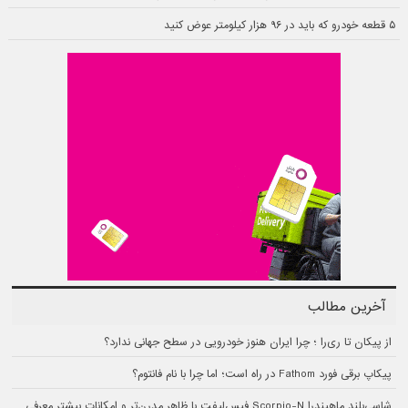
۵ قطعه خودرو که باید در ۹۶ هزار کیلومتر عوض کنید
آخرین مطالب
از پیکان تا ری‌را ؛ چرا ایران هنوز خودرویی در سطح جهانی ندارد؟
پیکاپ برقی فورد Fathom در راه است؛ اما چرا با نام فانتوم؟
شاسی‌بلند ماهیندرا Scorpio-N فیس‌لیفت با ظاهر مدرن‌تر و امکانات بیشتر معرفی