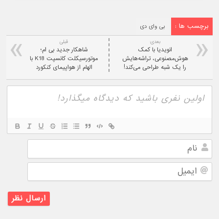
برچسب ها :
بی وای دی
بعدی:
قبلی
انویدیا با کمک
شاهکار جدید بی ام؛
هوش‌مصنوعی، تراشه‌هایش
موتورسیکلت کانسپت K18 با
را یک شبه طراحی می‌کند!
الهام از هواپیمای کنکورد
نام
ایمیل