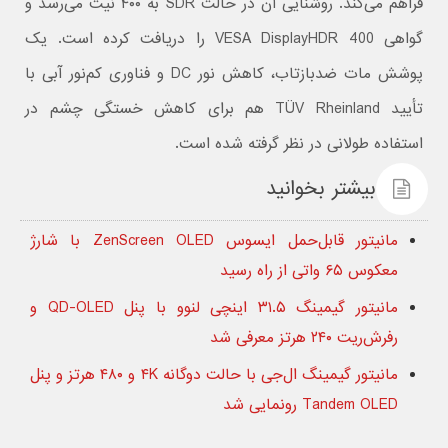
فراهم می‌کند. روشنایی آن در حالت SDR به ۴۰۰ نیت می‌رسد و
گواهی VESA DisplayHDR 400 را دریافت کرده است. یک
پوشش مات ضدبازتاب، کاهش نور DC و فناوری کم‌نور آبی با
تأیید TÜV Rheinland هم برای کاهش خستگی چشم در
استفاده طولانی در نظر گرفته شده است.
بیشتر بخوانید
مانیتور قابل‌حمل ایسوس ZenScreen OLED با شارژ
معکوس ۶۵ واتی از راه رسید
مانیتور گیمینگ ۳۱.۵ اینچی لنوو با پنل QD-OLED و
رفرش‌ریت ۲۴۰ هرتز معرفی شد
مانیتور گیمینگ ال‌جی با حالت دوگانه ۴K و ۴۸۰ هرتز و پنل
Tandem OLED رونمایی شد