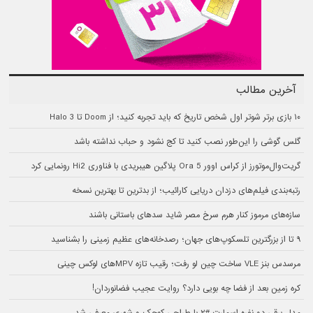
آخرین مطالب
۱۰ بازی برتر شوتر اول شخص تاریخ که باید تجربه کنید؛ از Doom تا Halo 3
گلس گوشی را این‌طور نصب کنید تا کج نشود و حباب نداشته باشد
گریت‌وال‌موتورز از کراس اوور Ora 5 پلاگین هیبریدی با فناوری Hi2 رونمایی کرد
رتبه‌بندی فیلم‌های دزدان دریایی کارائیب؛ از بدترین تا بهترین نسخه
سازه‌های مرموز کنار هرم سرخ مصر شاید سدهای باستانی باشند
۹ تا از بزرگترین تلسکوپ‌های جهان؛ رصدخانه‌های عظیم زمینی را بشناسید
مرسدس بنز VLE ساخت چین لو رفت؛ رقیب تازه MPVهای لوکس چینی
کره زمین بعد از فضا چه بویی دارد؟ روایت عجیب فضانوردان!