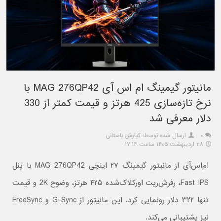
مانیتور گیمینگ ام اس آی MAG 276QP42 با
نرخ تازه‌سازی 425 هرتز و قیمت کمتر از 330
دلار معرفی شد
۰
ارسال شده توسط: کیارش باستانی
۲۸ اردیبهشت ۱۴۰۵ ساعت ۱۷:۱۴
ام‌اس‌آی از مانیتور گیمینگ ۲۷ اینچی MAG 276QP42 با پنل
Fast IPS، رفرش‌ریت اورکلاک‌شده ۴۲۵ هرتز، وضوح 2K و قیمت
تنها ۳۲۲ دلار رونمایی کرد. این مانیتور از G-Sync و FreeSync
نیز پشتیبانی می‌کند.