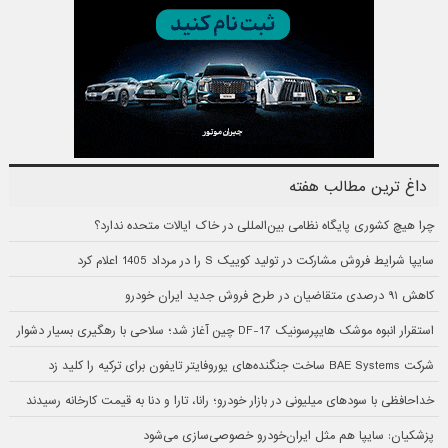
داغ ترین مطالب هفته
چرا هیچ کشوری پایگاه نظامی بین‌المللی در خاک ایالات متحده ندارد؟
سایپا شرایط فروش مشارکت در تولید کوییک S را در مرداد 1405 اعلام کرد
کاهش ۹۱ درصدی متقاضیان در طرح فروش جدید ایران خودرو
استقرار انبوه موشک هایپرسونیک DF-17 چین آغاز شد؛ سلاحی با رهگیری بسیار دشوار
شرکت BAE Systems ساخت جنگنده‌های یوروفایتر تایفون برای ترکیه را کلید زد
خداحافظی با سودهای میلیونی در بازار خودرو؛ رانا، تارا و دنا به قیمت کارخانه رسیدند
پزشکیان: سایپا هم مثل ایران‌خودرو خصوصی‌سازی می‌شود