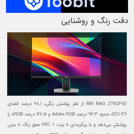
دقت رنگ و روشنایی
MSI MAG 276QP42 از نظر پوشش رنگی، ۹۸.۱ درصد فضای
DCI-P3، حدود ۹۴.۳ درصد Adobe RGB و ۱۲۷.۵ درصد sRGB را
پوشش می‌دهد و با پیکربندی ۸ بیت + FRC عمق رنگ ۱۰ بیتی