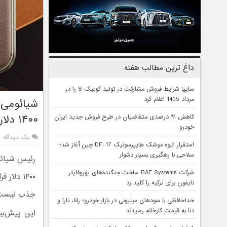
داغ ترین مطالب هفته
سایپا شرایط فروش مشارکت در تولید کوییک S را در
مرداد 1405 اعلام کرد
شیائومی 
۱۴۰۰ دلار عبور کند
کاهش ۹۱ درصدی متقاضیان در طرح فروش جدید ایران
خودرو
یک دیدگاه
استقرار انبوه موشک هایپرسونیک DF-17 چین آغاز شد؛
سلاحی با رهگیری بسیار دشوار
رئیس شیائو
شرکت BAE Systems ساخت جنگنده‌های یوروفایتر
۱۴۰۰ دلا
تایفون برای ترکیه را کلید زد
جذب نیست
خداحافظی با سودهای میلیونی در بازار خودرو؛ رانا، تارا و
دنا به قیمت کارخانه رسیدند
این پیش‌بی