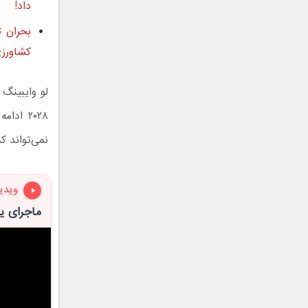
داد!
بحران ت
کشاورز
۲۰۲۸ اد
نمی‌تواند ک
ویدی
ماجرای ی