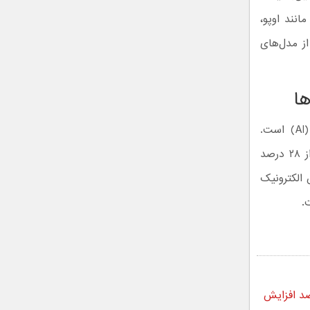
 دیگر مانند اوپو،
۱۰ یوان را برای برخی از مدل‌های
ا
دلیل اصلی این وضعیت، تقاضای فزاینده برای زیرساخت‌های هوش مصنوعی (AI) است.
پیش‌بینی می‌شود که عرضه جهانی سرورهای هوش مصنوعی در سال ۲۰۲۶ بیش از ۲۸ درصد
ود که عرضه تراشه‌های DRAM و HBM از بخش الکترونیک
.
‌تاپ؛ بسته شدن تنگه هرمز قیمت فناوری را ۵۰ درصد افزایش