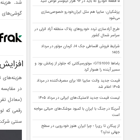
۵ قطعه خودرو که باید در ۹۶ هزار کیلومتر عوض کنید
پزشکیان: سایپا هم مثل ایران‌خودرو خصوصی‌سازی
گوشی‌های پر
می‌شود
طرح آزادسازی تردد خودروهای پلاک منطقه آزاد انزلی در
سراسر شمال کشور
شرایط فروش اقساطی جک J4 کرمان موتور در مرداد
1405
افزایش ه
یاماها GTS1000؛ موتورسیکلتی که جلوتر از زمانش بود و
مسیر آینده را هموار کرد
قیمت جدید وانت سایپا ۱۵۱ برای مصرف‌کننده در مرداد
۱۴۰۵ اعلام شد
لیست قیمت جدید لاستیک‌های ایرانی در مرداد ۱۴۰۵
آمریکا در جنگ با ایران با کمبود موشک‌های حیاتی مواجه
رقمی که لو
است
سنتی شرکت
از پیکان تا ری‌را ؛ چرا ایران هنوز خودرویی در سطح
جهانی ندارد؟