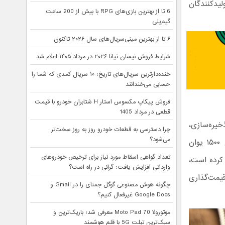
ده تراشه‌های حافظه از جمله DRAM و NAND Flash، تولیدکنندگان
6 تا از بهترین بازی‌های RPG با بیش از 200 ساعت
گیم‌پلی
۶ تا از بهترین مینی‌سریال‌های سال ۲۰۲۶ تاکنون
شرایط فروش نیسان تیانا ۲۰۲۶ در مرداد ۱۴۰۵ اعلام شد
خنده‌دارترین سریال‌های تاریخ؛ ۱۰ سریال کمدی که شما را
حسابی می‌خندانند
فروش پیکاپ مکسوس استار H شتابران خودرو با قیمت
قطعی در مرداد 1405
م و ۵۱۲ گیگابایت فضای ذخیره‌سازی،
چرا دسترسی به قطعات خودرو روز به روز سخت‌تر
می‌شود؟
در مقایسه با سه‌ماهه اول سال ۲۰۲۵ تقریباً چهار برابر شده است. این موضوع ۱۵۰۰ یوان
تعداد گواهی اسقاط مورد نیاز برای ترخیص خودروهای
فه کرده است،
وارداتی افزایش یافت؛ گرانی در راه است؟
قیمت‌گذاری
چگونه هوش مصنوعی گوگل جمنای را در Gmail و
Google Docs غیرفعال کنیم؟
موتورولا Moto Pad 70 معرفی شد؛ باریک‌ترین و
سبک‌ترین تبلت 5G با قلم هوشمند