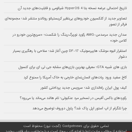
تاریخ احتمالی عرضه نسخه بتا HyperOS 4 شیائومی و قابلیت‌های جدید آن
تصاویر جدید از کلکسیون خودروهای بی‌نظیر کریستیانو رونالدو منتشر شد؛ مجموعه‌ای
فراتر از تصور
سدان جدید مرسدس-AMG رکورد نوربرگ‌رینگ را شکست؛ «سریع‌ترین خودرو در
کلاس خود»
استقرار انبوه موشک هایپرسونیک DF-17 چین آغاز شد؛ سلاحی با رهگیری بسیار
دشوار
بازی های شبیه GTA؛ معرفی بهترین بازی‌های مشابه جی تی ای برای کنسول
کاخ سفید ورود ربات‌های انسان‌نمای خارجی به خاک آمریکا را ممنوع کرد
کیف پول ایران راه‌اندازی شد؛ سرویس جدید پرداختی کشور
رکوردهای باکس آفیس در تسخیر مرد عنکبوتی؛ تام هالند می‌ماند یا می‌رود؟
چرا تلگرام از اپ استور اپل پاک شد؟ پاول دوروف توضیح می‌دهد
تمامی حقوق برای Gadgetnews (گجت نیوز) محفوظ است
استفاده از مطالب سایت تنها با اجازه کتبی مجاز است و با متخلفین برابر قانون برخورد