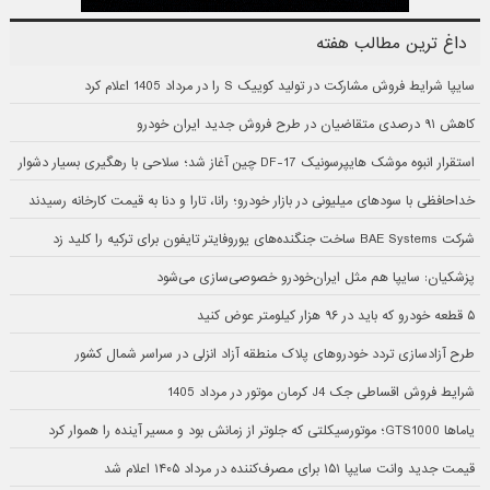
داغ ترین مطالب هفته
سایپا شرایط فروش مشارکت در تولید کوییک S را در مرداد 1405 اعلام کرد
کاهش ۹۱ درصدی متقاضیان در طرح فروش جدید ایران خودرو
استقرار انبوه موشک هایپرسونیک DF-17 چین آغاز شد؛ سلاحی با رهگیری بسیار دشوار
خداحافظی با سودهای میلیونی در بازار خودرو؛ رانا، تارا و دنا به قیمت کارخانه رسیدند
شرکت BAE Systems ساخت جنگنده‌های یوروفایتر تایفون برای ترکیه را کلید زد
پزشکیان: سایپا هم مثل ایران‌خودرو خصوصی‌سازی می‌شود
۵ قطعه خودرو که باید در ۹۶ هزار کیلومتر عوض کنید
طرح آزادسازی تردد خودروهای پلاک منطقه آزاد انزلی در سراسر شمال کشور
شرایط فروش اقساطی جک J4 کرمان موتور در مرداد 1405
یاماها GTS1000؛ موتورسیکلتی که جلوتر از زمانش بود و مسیر آینده را هموار کرد
قیمت جدید وانت سایپا ۱۵۱ برای مصرف‌کننده در مرداد ۱۴۰۵ اعلام شد