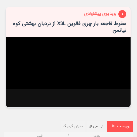
ویدیوی پیشنهادی
سقوط فاجعه بار چری فالوین X3L از نردبان بهشتی کوه
تیانمن
برچسب ها :
تی سی ال
مانیتور گیمینگ
بعدی:
قبلی