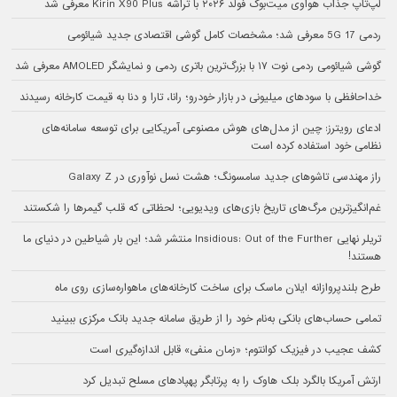
لپ‌تاپ جذاب هواوی میت‌بوک فولد ۲۰۲۶ با تراشه Kirin X90 Plus معرفی شد
ردمی 17 5G معرفی شد؛ مشخصات کامل گوشی اقتصادی جدید شیائومی
گوشی شیائومی ردمی نوت ۱۷ با بزرگ‌ترین باتری ردمی و نمایشگر AMOLED معرفی شد
خداحافظی با سودهای میلیونی در بازار خودرو؛ رانا، تارا و دنا به قیمت کارخانه رسیدند
ادعای رویترز: چین از مدل‌های هوش مصنوعی آمریکایی برای توسعه سامانه‌های
نظامی خود استفاده کرده است
راز مهندسی تاشوهای جدید سامسونگ؛ هشت نسل نوآوری در Galaxy Z
غم‌انگیزترین مرگ‌های تاریخ بازی‌های ویدیویی؛ لحظاتی که قلب گیمرها را شکستند
تریلر نهایی Insidious: Out of the Further منتشر شد؛ این بار شیاطین در دنیای ما
هستند!
طرح بلندپروازانه ایلان ماسک برای ساخت کارخانه‌های ماهواره‌سازی روی ماه
تمامی حساب‌های بانکی به‌نام خود را از طریق سامانه جدید بانک مرکزی ببینید
کشف عجیب در فیزیک کوانتوم؛ «زمان منفی» قابل اندازه‌گیری است
ارتش آمریکا بالگرد بلک هاوک را به پرتابگر پهپادهای مسلح تبدیل کرد