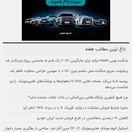
داغ ترین مطالب هفته
جنگنده بومی KAAN ترکیه برای جایگزینی F-35 یک قدم به نخستین پرواز نزدیک‌تر شد
پیشرفت سریع جنگنده نسل ششم چین؛ J-36 با سومین طراحی متفاوت ظاهر شد
روسیه ادعا می‌کند سامانه دفاعی S-500 ماهواره‌ها و موشک‌های هایپرسونیک را نیز
شکست می‌دهد
چرا هیچ کشوری پایگاه نظامی بین‌المللی در خاک ایالات متحده ندارد؟
سایپا شرایط فروش مشارکت در تولید کوییک S را در مرداد 1405 اعلام کرد
کاهش ۹۱ درصدی متقاضیان در طرح فروش جدید ایران خودرو
استقرار انبوه موشک هایپرسونیک DF-17 چین آغاز شد؛ سلاحی با رهگیری بسیار دشوار