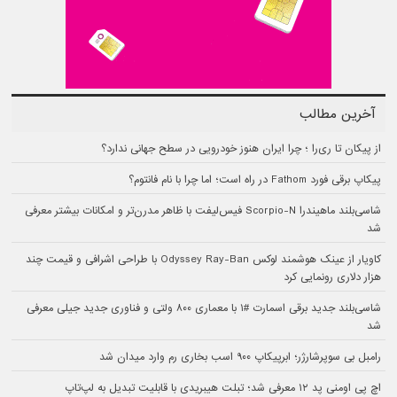
آخرین مطالب
از پیکان تا ری‌را ؛ چرا ایران هنوز خودرویی در سطح جهانی ندارد؟
پیکاپ برقی فورد Fathom در راه است؛ اما چرا با نام فانتوم؟
شاسی‌بلند ماهیندرا Scorpio-N فیس‌لیفت با ظاهر مدرن‌تر و امکانات بیشتر معرفی
شد
کاویار از عینک هوشمند لوکس Odyssey Ray-Ban با طراحی اشرافی و قیمت چند
هزار دلاری رونمایی کرد
شاسی‌بلند جدید برقی اسمارت #۱ با معماری ۸۰۰ ولتی و فناوری جدید جیلی معرفی
شد
رامبل بی سوپرشارژر؛ ابرپیکاپ ۹۰۰ اسب بخاری رم وارد میدان شد
اچ پی اومنی پد ۱۲ معرفی شد؛ تبلت هیبریدی با قابلیت تبدیل به لپ‌تاپ