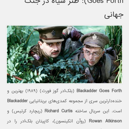
Goes Forth): طنز سیاه در جنگ
جهانی
Blackadder Goes Forth
(بلک‌ادر گوز فورث) (۱۹۸۹) بهترین و
خنده‌دارترین سری از مجموعه کمدی‌های بریتانیایی
Blackadder
است. این سریال ساخته
Richard Curtis
(ریچارد کرتیس) و
Rowan Atkinson
(روآن اتکینسون)، کاپیتان بلک‌ادر را در