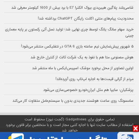
شاسی‌بلند پلاگین هیبریدی بیوک الکترا E7 با برد بیش از 1600 کیلومتر معرفی شد
محدودیت پیام‌های متنی اکانت رایگان ChatGPT برداشته شد!
خرید سهام سانگ‌ یانگ توسط چری نهایی شد؛ تولید نسل آتی رکستون بر پایه معماری
چینی
۵ شهریور پیش‌نمایش نیم ساعته بازی GTA 6 در نتفلیکس منتشر می‌شود!
هوش مصنوعی متا هم با نفوذ به یک شرکت ثالث از کنترل خارج شد
اولین تصاویر از محل برخورد موشک اسپیس‌ایکس با ماه منتشر شد
مردم از گرانی قیمت‌ها به اجاره لپ‌تاپ روی آورده‌اند!
پزشکیان: سایپا هم مثل ایران‌خودرو خصوصی‌سازی می‌شود
سامسونگ روی ساعت هوشمند جدیدی بدون با سیستم‌عامل متفاوت کار می‌کند
تمامی حقوق برای Gadgetnews (گجت نیوز) محفوظ است
استفاده از مطالب سایت تنها با اجازه کتبی مجاز است و با متخلفین برابر قانون برخورد
خواهد شد
پلتفرم گجت نیوز روی
سرور اختصاصی
مبین هاست میزبانی می‌شود