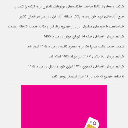
شرکت BAE Systems ساخت جنگنده‌های یوروفایتر تایفون برای ترکیه را کلید زد
طرح آزادسازی تردد خودروهای پلاک منطقه آزاد انزلی در سراسر شمال کشور
خداحافظی با سودهای میلیونی در بازار خودرو؛ رانا، تارا و دنا به قیمت کارخانه رسیدند
شرایط فروش اقساطی جک J4 کرمان موتور در مرداد 1405
قیمت جدید وانت سایپا ۱۵۱ برای مصرف‌کننده در مرداد ۱۴۰۵ اعلام شد
شرایط فروش دنا پلاس EF7P در مرداد 1405 اعلام شد
شرایط فروش اقساطی کامیون ۱۹۳۰ ایران خودرو دیزل در مرداد ۱۴۰۵
۵ قطعه خودرو که باید در ۹۶ هزار کیلومتر عوض کنید