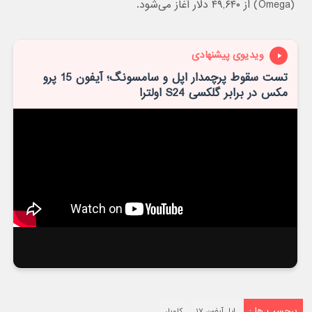
(Omega) از ۴۹,۶۴۰ دلار آغاز می‌شود.
ویدیوی پیشنهادی
تست سقوط پرچمدار اپل و سامسونگ؛ آیفون 15 پرو
مکس در برابر گلکسی S24 اولترا
برچسب ها :
اپل آیفون ۱۷
کاویار