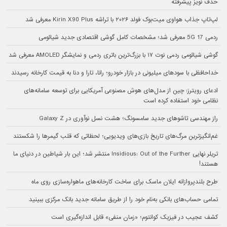
حذف نویز پیشرفته
لپ‌تاپ جذاب هواوی میت‌بوک فولد ۲۰۲۶ با تراشه Kirin X90 Plus معرفی شد
ردمی 17 5G معرفی شد؛ مشخصات کامل گوشی اقتصادی جدید شیائومی
گوشی شیائومی ردمی نوت ۱۷ با بزرگ‌ترین باتری ردمی و نمایشگر AMOLED معرفی شد
خداحافظی با سودهای میلیونی در بازار خودرو؛ رانا، تارا و دنا به قیمت کارخانه رسیدند
ادعای رویترز: چین از مدل‌های هوش مصنوعی آمریکایی برای توسعه سامانه‌های
نظامی خود استفاده کرده است
راز مهندسی تاشوهای جدید سامسونگ؛ هشت نسل نوآوری در Galaxy Z
غم‌انگیزترین مرگ‌های تاریخ بازی‌های ویدیویی؛ لحظاتی که قلب گیمرها را شکستند
تریلر نهایی Insidious: Out of the Further منتشر شد؛ این بار شیاطین در دنیای ما
هستند!
طرح بلندپروازانه ایلان ماسک برای ساخت کارخانه‌های ماهواره‌سازی روی ماه
تمامی حساب‌های بانکی به‌نام خود را از طریق سامانه جدید بانک مرکزی ببینید
کشف عجیب در فیزیک کوانتوم؛ «زمان منفی» قابل اندازه‌گیری است