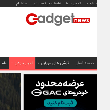
درباره ما
تماس با ما
تبلیغات در گجت نیوز
استخدام
صفحه اصلی
گوشی های موبایل
اخبار خودرو
علم 