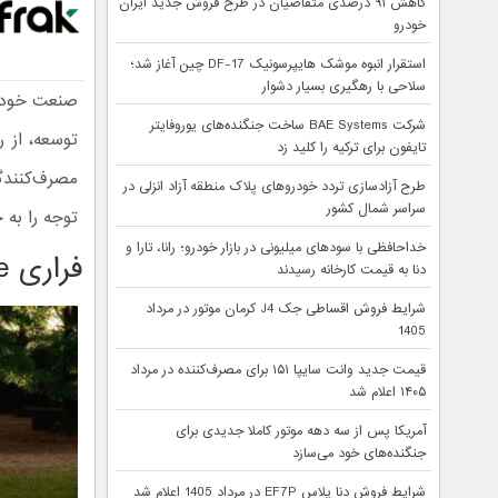
کاهش ۹۱ درصدی متقاضیان در طرح فروش جدید ایران
خودرو
استقرار انبوه موشک هایپرسونیک DF-17 چین آغاز شد؛
سلاحی با رهگیری بسیار دشوار
صنعت خودرو
شرکت BAE Systems ساخت جنگنده‌های یوروفایتر
توسعه، از ر
تایفون برای ترکیه را کلید زد
مصرف‌کنندگ
طرح آزادسازی تردد خودروهای پلاک منطقه آزاد انزلی در
سراسر شمال کشور
توجه را به 
خداحافظی با سودهای میلیونی در بازار خودرو؛ رانا، تارا و
فراری Luce مدل ۲۰۲۷
دنا به قیمت کارخانه رسیدند
شرایط فروش اقساطی جک J4 کرمان موتور در مرداد
1405
قیمت جدید وانت سایپا ۱۵۱ برای مصرف‌کننده در مرداد
۱۴۰۵ اعلام شد
آمریکا پس از سه دهه موتور کاملا جدیدی برای
جنگنده‌های خود می‌سازد
شرایط فروش دنا پلاس EF7P در مرداد 1405 اعلام شد