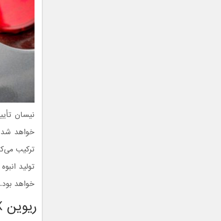
خواهد بود.
ریوین R3/R3X مدل ۲۰۲۷