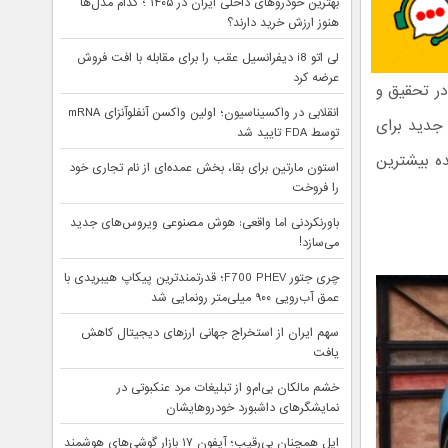
بهترین خودروهای داخلی ایران در ۱۴۰۵ ؛ کدام مدل‌ها
هنوز ارزش خرید دارند؟
لی اتو i8 دیفرانسیل عقب را برای مقابله با افت فروش
عرضه کرد
در تحقیق و
انقلابی در واکسیناسیون؛ اولین واکسن آنفلوآنزای mRNA
 جدید برای
توسط FDA تایید شد
ده بیشترین
استون مارتین برای بقا، بخش عمده‌ای از نام تجاری خود
را فروخت
باورنکردنی اما واقعی: هوش مصنوعی ویروس‌های جدید
می‌سازد!
چری جتور F700 PHEV؛ قدرتمندترین پیکاپ هیبریدی با
عمق آب‌رویی ۹۰۰ میلی‌متر رونمایی شد
سهم ایران از استخراج جهانی ارزهای دیجیتال کاهش
یافت
خشم مالکان بی‌ام‌و از تبلیغات مرد عنکبوتی در
نمایشگرهای داشبورد خودروهایشان
اپل همچنان بی‌رقیب؛ آیفون ۱۷ بازار گوشی‌های هوشمند