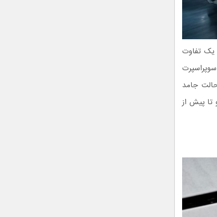
 است اما این بار با یک تفاوت
ی. نسل جدید لکسوس LFA (Lexus LFA) یک سوپراسپرت
 حالت جامد
 تا پیش از