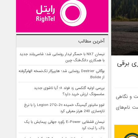
آخرین مطالب
نیسان NX7 با حسگر لیدار رونمایی شد؛ شاسی‌بلند جدید
با همکاری دانگ‌فنگ چین
سند؛ از فراری برقی
بوگاتی Destrier رونمایی شد؛ هایپرکار تک‌نسخه الهام‌گرفته
از Bolide
بررسی اولیه گلکسی زد فولد ۸؛ آیا تاشوی جدید
سامسونگ ارزش خرید دارد؟
ت و نگاهی
لنوو مانیتور گیمینگ خمیده Legion 27Q-2c را با نرخ
شت نام‌های
تازه‌سازی 240 هرتز معرفی کرد
نیسان قشقایی E-Power رکورد جهانی پیمایش با یک
باک را ثبت کرد