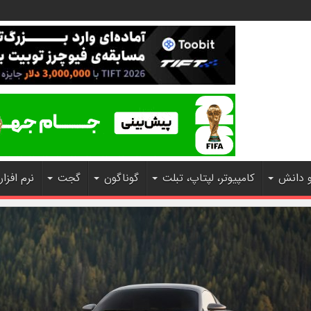
و دانش
کامپیوتر، لپتاپ، تبلت
گوناگون
گجت
نرم افزار