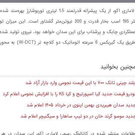
قلب تپنده لاماری اکو، از یک پیشرانه قدرتمند 1.5 لیتری توربوشارژ 
تولید حداکثر 195 اسب بخار قدرت و 300 نیوتن‌متر گشتاور است. این
لکردی چابک و پرشتاب برای این سدان خواهد بود. نیروی تولید شده
پیشرانه از طریق یک گیربکس 6 سرعته اتوم
چنین بخوانید
 ۷۰۰ با این قیمت نجومی وارد بازار آزاد شد
یمت جدید کیا اسپورتیج و کیا K5 را با افزایش نجومی اعلام کرد
د سدان هیبریدی بهمن اینوی در خرداد ۱۴۰۵ اعلام شد
ید موسو گرند خان در دو تیپ ساهارا و سیگنیچر اعلام شد