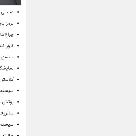
صندلی ب
ترمز پا
چراغ‌های
کروز کنت
سنسور ن
نمایشگر ۱۳ اینچی مرکزی
کلاستر تمام 
سیستم ته
روکش چ
سانروف 
سیستم صوتی با 
حالت رانندگی 