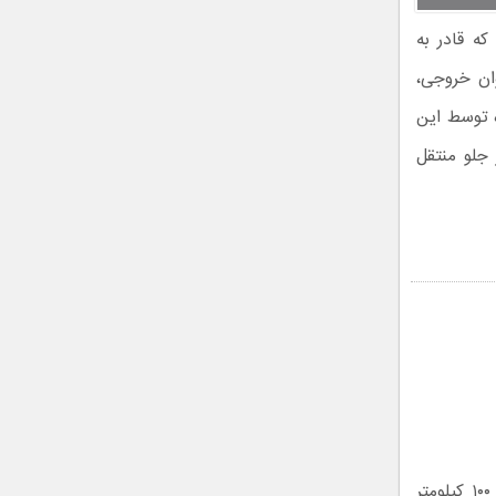
بهره‌مند شده که قادر به
 میزان توان خروجی،
 توسط این
اتیک دو کلاچه تر (W-DCT) به محور جلو منتقل
بر اساس اطلاعات منتشر شده در کاتالوگ رسمی لاماری اکو، این سدان در هر ۱۰۰ کیلومتر