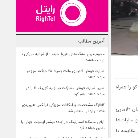
آخرین مطالب
محبوب‌ترین سه‌گانه‌های تاریخ سینما؛ از شوالیه تاریکی تا
ارباب حلقه‌ها
شرایط فروش اعتباری وانت زامیاد EX دوگانه سوز در
مرداد 1405
و را همراه
سایپا شرایط فروش مشارکت در تولید کوییک S را در
مرداد 1405 اعلام کرد
کاتالوگ مشخصات و امکانات سوزوکی فرانکس هیبریدی
ن «لاماری
۲۰۲۵ وارداتی منتشر شد
ی و مالیات‌ها
ایلان ماسک: استارلینک در آینده بیشتر اینترنت جهان را
تامین خواهد کرد
مقایسه با