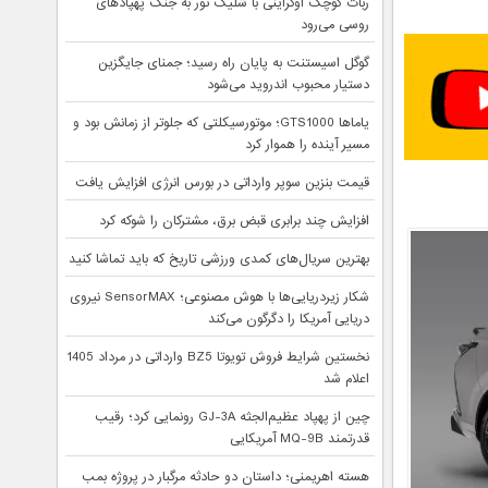
ربات کوچک اوکراینی با شلیک تور به جنگ پهپادهای
روسی می‌رود
گوگل اسیستنت به پایان راه رسید؛ جمنای جایگزین
دستیار محبوب اندروید می‌شود
یاماها GTS1000؛ موتورسیکلتی که جلوتر از زمانش بود و
مسیر آینده را هموار کرد
قیمت بنزین سوپر وارداتی در بورس انرژی افزایش یافت
افزایش چند برابری قبض برق، مشترکان را شوکه کرد
بهترین سریال‌های کمدی ورزشی تاریخ که باید تماشا کنید
شکار زیردریایی‌ها با هوش مصنوعی؛ SensorMAX نیروی
دریایی آمریکا را دگرگون می‌کند
نخستین شرایط فروش تویوتا BZ5 وارداتی در مرداد 1405
اعلام شد
چین از پهپاد عظیم‌الجثه GJ-3A رونمایی کرد؛ رقیب
قدرتمند MQ-9B آمریکایی
هسته اهریمنی؛ داستان دو حادثه مرگبار در پروژه بمب