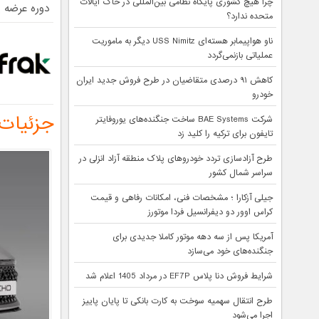
چرا هیچ کشوری پایگاه نظامی بین‌المللی در خاک ایالات
دوره عرضه
متحده ندارد؟
ناو هواپیمابر هسته‌ای USS Nimitz دیگر به ماموریت
عملیاتی بازنمی‌گردد
کاهش ۹۱ درصدی متقاضیان در طرح فروش جدید ایران
خودرو
جزئیات 
شرکت BAE Systems ساخت جنگنده‌های یوروفایتر
تایفون برای ترکیه را کلید زد
طرح آزادسازی تردد خودروهای پلاک منطقه آزاد انزلی در
سراسر شمال کشور
جیلی آزکارا ؛ مشخصات فنی، امکانات رفاهی و قیمت
کراس اوور دو دیفرانسیل فردا موتورز
آمریکا پس از سه دهه موتور کاملا جدیدی برای
جنگنده‌های خود می‌سازد
شرایط فروش دنا پلاس EF7P در مرداد 1405 اعلام شد
طرح انتقال سهمیه سوخت به کارت بانکی تا پایان پاییز
اجرا می‌شود