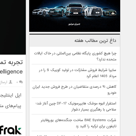
داغ ترین مطالب هفته
چرا هیچ کشوری پایگاه نظامی بین‌المللی در خاک ایالات
متحده ندارد؟
Intelligence متحو
سایپا شرایط فروش مشارکت در تولید کوییک S را در
مرداد 1405 اعلام کرد
۰
ارسال
کاهش ۹۱ درصدی متقاضیان در طرح فروش جدید ایران
خودرو
اپل اینتلی
استقرار انبوه موشک هایپرسونیک DF-17 چین آغاز شد؛
پیام‌های مت
سلاحی با رهگیری بسیار دشوار
شرکت BAE Systems ساخت جنگنده‌های یوروفایتر
تایفون برای ترکیه را کلید زد