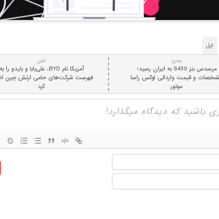
اپل
بعدی:
قبلی
مرسدس‌ بنز S450 به ایران رسید؛
آمریکا نام BYD، علی‌بابا و بایدو را به
خصات و قیمت وارداتی لوکس راسا
فهرست شرکت‌های حامی ارتش چین اض
موتور
کرد
نام
ایمیل