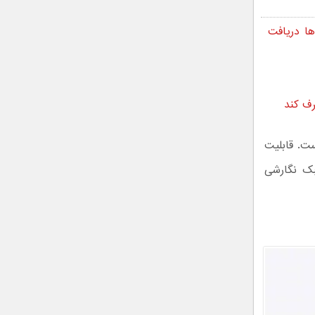
 و آیپدها دریافت
ت. قابلیت
د بر اساس سبک نگارشی