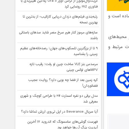
گریت‌وال‌موتورز از کراس اوور Ora 5 پلاگین هیبریدی با
فناوری Hi2 رونمایی کرد
ساده است و
رتبه‌بندی فیلم‌های دزدان دریایی کارائیب؛ از بدترین تا
بهترین نسخه
سازه‌های مرموز کنار هرم سرخ مصر شاید سدهای باستانی
 محیط‌های
باشند
ت مرتبط و
۹ تا از بزرگترین تلسکوپ‌های جهان؛ رصدخانه‌های عظیم
زمینی را بشناسید
مرسدس بنز VLE ساخت چین لو رفت؛ رقیب تازه
MPVهای لوکس چینی
کره زمین بعد از فضا چه بویی دارد؟ روایت عجیب
فضانوردان!
مدل برقی دو نفره اسمارت #۲ با طراحی کوچک و شهری
معرفی شد
آیا سریال Severance در اپل تی‌وی ارزش تماشا دارد؟
فهرست گوشی‌های سامسونگ که اندروید ۱۷ آخرین
آپدیت بزرگ آن‌ها خواهد بود