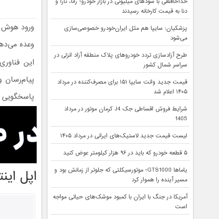
خداحافظی با سودهای میلیونی در بازار خودرو؛ رانا، تارا و
دنا به قیمت کارخانه رسیدند
ورود هوش 
پزشکیان: سایپا هم مثل ایران‌خودرو خصوصی‌سازی
می‌شود
وعده می‌دهد
طرح آزادسازی تردد خودروهای پلاک منطقه آزاد انزلی در
این فناوری
سراسر شمال کشور
پیام‌رسان 
قیمت جدید وانت سایپا ۱۵۱ برای مصرف‌کننده در مرداد
۱۴۰۵ اعلام شد
پاسخگویی سر
شرایط فروش اقساطی جک J4 کرمان موتور در مرداد
1405
لیست قیمت جدید لاستیک‌های ایرانی در مرداد ۱۴۰۵
۵ قطعه خودرو که باید در ۹۶ هزار کیلومتر عوض کنید
یاماها GTS1000؛ موتورسیکلتی که جلوتر از زمانش بود و
اپل این
مسیر آینده را هموار کرد
آمریکا در جنگ با ایران با کمبود موشک‌های حیاتی مواجه
است