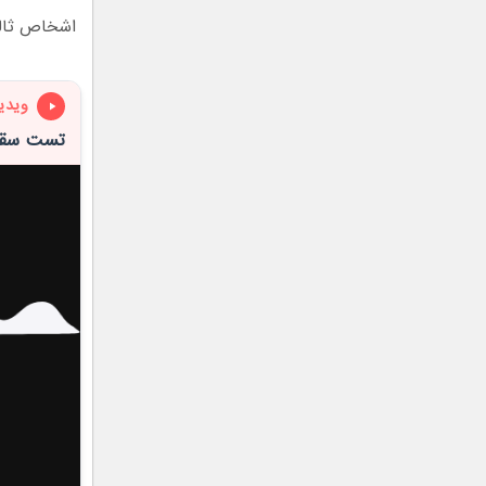
اشخاص ثالث
ویدی
تست سقوط گ