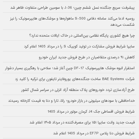
پیشرفت سریع جنگنده نسل ششم چین؛ J-36 با سومین طراحی متفاوت ظاهر شد
روسیه ادعا می‌کند سامانه دفاعی S-500 ماهواره‌ها و موشک‌های هایپرسونیک را نیز
شکست می‌دهد
چرا هیچ کشوری پایگاه نظامی بین‌المللی در خاک ایالات متحده ندارد؟
سایپا شرایط فروش مشارکت در تولید کوییک S را در مرداد 1405 اعلام کرد
کاهش ۹۱ درصدی متقاضیان در طرح فروش جدید ایران خودرو
استقرار انبوه موشک هایپرسونیک DF-17 چین آغاز شد؛ سلاحی با رهگیری بسیار دشوار
شرکت BAE Systems ساخت جنگنده‌های یوروفایتر تایفون برای ترکیه را کلید زد
طرح آزادسازی تردد خودروهای پلاک منطقه آزاد انزلی در سراسر شمال کشور
خداحافظی با سودهای میلیونی در بازار خودرو؛ رانا، تارا و دنا به قیمت کارخانه رسیدند
شرایط فروش اقساطی جک J4 کرمان موتور در مرداد 1405
قیمت جدید وانت سایپا ۱۵۱ برای مصرف‌کننده در مرداد ۱۴۰۵ اعلام شد
شرایط فروش دنا پلاس EF7P در مرداد 1405 اعلام شد