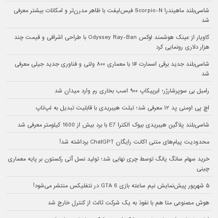
شاسی‌بلند ماهیندرا Scorpio-N فیس‌لیفت با ظاهر مدرن‌تر و امکانات بیشتر معرفی
شد
کاویار از عینک هوشمند لوکس Odyssey Ray-Ban با طراحی اشرافی و قیمت چند
هزار دلاری رونمایی کرد
شاسی‌بلند جدید برقی اسمارت #۱ با معماری ۸۰۰ ولتی و فناوری جدید جیلی معرفی
شد
رامبل بی سوپرشارژر؛ ابرپیکاپ ۹۰۰ اسب بخاری رم وارد میدان شد
اچ پی اومنی پد ۱۲ معرفی شد؛ تبلت هیبریدی با قابلیت تبدیل به لپ‌تاپ
شاسی‌بلند پلاگین هیبریدی بیوک الکترا E7 با برد بیش از 1600 کیلومتر معرفی شد
محدودیت پیام‌های متنی اکانت رایگان ChatGPT برداشته شد!
خرید سهام سانگ‌ یانگ توسط چری نهایی شد؛ تولید نسل آتی رکستون بر پایه معماری
چینی
۵ شهریور پیش‌نمایش نیم ساعته بازی GTA 6 در نتفلیکس منتشر می‌شود!
هوش مصنوعی متا هم با نفوذ به یک شرکت ثالث از کنترل خارج شد