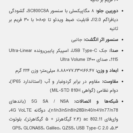
۶۰ فریم بر ثانیه
دوربین جلو:
۸ مگاپیکسلی با سنسور SC800CSA، گشودگی
دیافراگم f/2.0، قابلیت ضبط ویدئو تا ۱۰۸۰p با ۳۰ فریم بر
ثانیه
سنسور اثر انگشت:
جانبی
صدا:
جک USB Type-C، اسپیکر پایین‌رونده Ultra-Linear
1115، صدای ۴۰۰٪ Ultra Volume
ابعاد و وزن:
۱۶۶.۴۷×۷۷.۲۳×۸.۸۸ میلی‌متر؛ وزن ۲۲۴ گرم
مقاومت:
مقاوم در برابر گردوغبار و آب (استاندارد IP65)،
دوام نظامی (گواهی MIL-STD 810H)
شبکه‌ها و اتصالات:
5G SA / NSA (باند‌های
n1/n3/n5/n8/n28B/n40/n41/n77/n78)، دوگانه 4G VoLTE،
وای‌فای 802.11 ac (۲.۴ گیگاهرتز + ۵ گیگاهرتز)، بلوتوث
۵.۳، GPS، GLONASS، Galileo، QZSS، USB Type-C 2.0