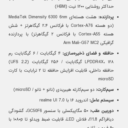
حداکثر روشنایی ۱۲۰۰ نیت (HBM)
پردازنده:
هشت هسته‌ای MediaTek Dimensity 6300 6nm
(دو هسته Cortex-A76 با فرکانس ۲.۴ گیگاهرتز + شش
هسته Cortex-A55 با فرکانس ۲ گیگاهرتز) با پردازنده
گرافیکی Arm Mali-G57 MC2
حافظه و فضای ذخیره‌سازی:
۴ گیگابایت / ۶ گیگابایت رم
LPDDR4X، ۱۲۸ گیگابایت / ۲۵۶ گیگابایت (UFS 2.2)
حافظه داخلی، قابلیت افزایش حافظه تا ۲ ترابایت با کارت
microSD
سیم‌کارت:
دو سیم‌کارته هیبریدی (نانو + نانو / microSD)
سیستم عامل:
اندروید ۱۶ با realme UI 7.0
دوربین عقب:
۵۰ مگاپیکسلی با سنسور GC50F6، گشودگی
دیافراگم f/1.8، فلاش LED، قابلیت ضبط ویدئو تا ۱۰۸۰p با