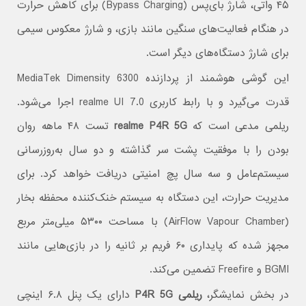
۴۵ واتی، شارژ بای‌پس (Bypass Charging) برای کاهش حرارت
در هنگام فعالیت‌های سنگین مانند بازی، و شارژ معکوس سیمی
برای شارژ دستگاه‌های دیگر است.
این گوشی هوشمند از پردازنده MediaTek Dimensity 6300
قدرت می‌گیرد و با رابط کاربری realme UI 7.0 اجرا می‌شود.
ریلمی مدعی است که
realme P4R 5G
تست ۴۸ ماهه روان
بودن را با موفقیت پشت سر گذاشته و دو سال به‌روزرسانی
سیستم‌عامل و سه سال پچ امنیتی دریافت خواهد کرد. برای
مدیریت حرارت، این دستگاه به سیستم خنک‌کننده محفظه بخار
(AirFlow Vapour Chamber) با مساحت ۵۳۰۰ میلی‌متر مربع
مجهز شده که پایداری ۶۰ فریم بر ثانیه را در بازی‌هایی مانند
BGMI و Freefire تضمین می‌کند.
در بخش نمایشگر،
ریلمی P4R 5G
دارای یک پنل ۶.۸ اینچی