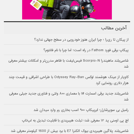
آخرین مطالب
از پیکان تا ری‌را ؛ چرا ایران هنوز خودرویی در سطح جهانی ندارد؟
پیکاپ برقی فورد Fathom در راه است؛ اما چرا با نام فانتوم؟
شاسی‌بلند ماهیندرا Scorpio-N فیس‌لیفت با ظاهر مدرن‌تر و امکانات بیشتر معرفی
شد
کاویار از عینک هوشمند لوکس Odyssey Ray-Ban با طراحی اشرافی و قیمت چند
هزار دلاری رونمایی کرد
شاسی‌بلند جدید برقی اسمارت #۱ با معماری ۸۰۰ ولتی و فناوری جدید جیلی معرفی
شد
رامبل بی سوپرشارژر؛ ابرپیکاپ ۹۰۰ اسب بخاری رم وارد میدان شد
اچ پی اومنی پد ۱۲ معرفی شد؛ تبلت هیبریدی با قابلیت تبدیل به لپ‌تاپ
شاسی‌بلند پلاگین هیبریدی بیوک الکترا E7 با برد بیش از 1600 کیلومتر معرفی شد