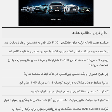
داغ ترین مطالب هفته
جنگنده بومی KAAN ترکیه برای جایگزینی F-35 یک قدم به نخستین پرواز نزدیک‌تر شد
پیشرفت سریع جنگنده نسل ششم چین؛ J-36 با سومین طراحی متفاوت ظاهر شد
روسیه ادعا می‌کند سامانه دفاعی S-500 ماهواره‌ها و موشک‌های هایپرسونیک را نیز
شکست می‌دهد
چرا هیچ کشوری پایگاه نظامی بین‌المللی در خاک ایالات متحده ندارد؟
سایپا شرایط فروش مشارکت در تولید کوییک S را در مرداد 1405 اعلام کرد
کاهش ۹۱ درصدی متقاضیان در طرح فروش جدید ایران خودرو
استقرار انبوه موشک هایپرسونیک DF-17 چین آغاز شد؛ سلاحی با رهگیری بسیار دشوار
شرکت BAE Systems ساخت جنگنده‌های یوروفایتر تایفون برای ترکیه را کلید زد