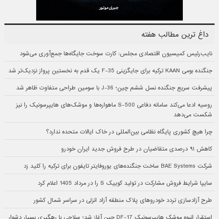
داغ ترین مطالب هفته
نایب‌رئیس کمیسیون اقتصادی مجلس: کارت سوخت جایگاه‌ها جمع‌آوری می‌شود
جنگنده بومی KAAN ترکیه برای جایگزینی F-35 یک قدم به نخستین پرواز نزدیک‌تر شد
پیشرفت سریع جنگنده نسل ششم چین؛ J-36 با سومین طراحی متفاوت ظاهر شد
روسیه ادعا می‌کند سامانه دفاعی S-500 ماهواره‌ها و موشک‌های هایپرسونیک را نیز
شکست می‌دهد
چرا هیچ کشوری پایگاه نظامی بین‌المللی در خاک ایالات متحده ندارد؟
کاهش ۹۱ درصدی متقاضیان در طرح فروش جدید ایران خودرو
شرکت BAE Systems ساخت جنگنده‌های یوروفایتر تایفون برای ترکیه را کلید زد
سایپا شرایط فروش مشارکت در تولید کوییک S را در مرداد 1405 اعلام کرد
طرح آزادسازی تردد خودروهای پلاک منطقه آزاد انزلی در سراسر شمال کشور
استقرار انبوه موشک هایپرسونیک DF-17 چین آغاز شد؛ سلاحی با رهگیری بسیار دشوار