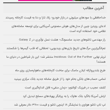
آخرین مطالب
خداحافظی با سودهای میلیونی در بازار خودرو؛ رانا، تارا و دنا به قیمت کارخانه رسیدند
ادعای رویترز: چین از مدل‌های هوش مصنوعی آمریکایی برای توسعه سامانه‌های
نظامی خود استفاده کرده است
راز مهندسی تاشوهای جدید سامسونگ؛ هشت نسل نوآوری در Galaxy Z
غم‌انگیزترین مرگ‌های تاریخ بازی‌های ویدیویی؛ لحظاتی که قلب گیمرها را شکستند
تریلر نهایی Insidious: Out of the Further منتشر شد؛ این بار شیاطین در دنیای ما
هستند!
طرح بلندپروازانه ایلان ماسک برای ساخت کارخانه‌های ماهواره‌سازی روی ماه
تمامی حساب‌های بانکی به‌نام خود را از طریق سامانه جدید بانک مرکزی ببینید
کشف عجیب در فیزیک کوانتوم؛ «زمان منفی» قابل اندازه‌گیری است
ارتش آمریکا بالگرد بلک هاوک را به پرتابگر پهپادهای مسلح تبدیل کرد
لپ تاپ تاشو هواوی با نمایشگر ۱۸ اینچی تاشو و قیمت ۳۷۰۰ دلار معرفی شد