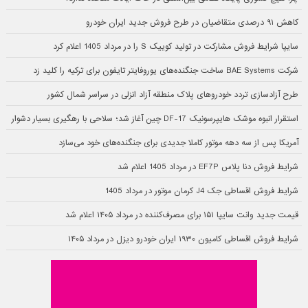
کاهش ۹۱ درصدی متقاضیان در طرح فروش جدید ایران خودرو
سایپا شرایط فروش مشارکت در تولید کوییک S را در مرداد 1405 اعلام کرد
شرکت BAE Systems ساخت جنگنده‌های یوروفایتر تایفون برای ترکیه را کلید زد
طرح آزادسازی تردد خودروهای پلاک منطقه آزاد انزلی در سراسر شمال کشور
استقرار انبوه موشک هایپرسونیک DF-17 چین آغاز شد؛ سلاحی با رهگیری بسیار دشوار
آمریکا پس از سه دهه موتور کاملا جدیدی برای جنگنده‌های خود می‌سازد
شرایط فروش دنا پلاس EF7P در مرداد 1405 اعلام شد
شرایط فروش اقساطی جک J4 کرمان موتور در مرداد 1405
قیمت جدید وانت سایپا ۱۵۱ برای مصرف‌کننده در مرداد ۱۴۰۵ اعلام شد
شرایط فروش اقساطی کامیون ۱۹۳۰ ایران خودرو دیزل در مرداد ۱۴۰۵