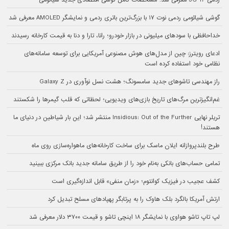
ردمی 17 5G معرفی شد؛ مشخصات کامل گوشی اقتصادی جدید شیائومی
گوشی شیائومی ردمی نوت ۱۷ با بزرگ‌ترین باتری ردمی و نمایشگر AMOLED معرفی شد
خداحافظی با سودهای میلیونی در بازار خودرو؛ رانا، تارا و دنا به قیمت کارخانه رسیدند
ادعای رویترز: چین از مدل‌های هوش مصنوعی آمریکایی برای توسعه سامانه‌های
نظامی خود استفاده کرده است
راز مهندسی تاشوهای جدید سامسونگ؛ هشت نسل نوآوری در Galaxy Z
غم‌انگیزترین مرگ‌های تاریخ بازی‌های ویدیویی؛ لحظاتی که قلب گیمرها را شکستند
تریلر نهایی Insidious: Out of the Further منتشر شد؛ این بار شیاطین در دنیای ما
هستند!
طرح بلندپروازانه ایلان ماسک برای ساخت کارخانه‌های ماهواره‌سازی روی ماه
تمامی حساب‌های بانکی به‌نام خود را از طریق سامانه جدید بانک مرکزی ببینید
کشف عجیب در فیزیک کوانتوم؛ «زمان منفی» قابل اندازه‌گیری است
ارتش آمریکا بالگرد بلک هاوک را به پرتابگر پهپادهای مسلح تبدیل کرد
لپ تاپ تاشو هواوی با نمایشگر ۱۸ اینچی تاشو و قیمت ۳۷۰۰ دلار معرفی شد