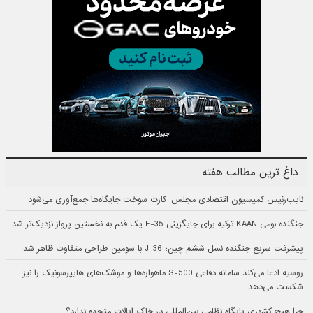
داغ ترین مطالب هفته
نایب‌رئیس کمیسیون اقتصادی مجلس: کارت سوخت جایگاه‌ها جمع‌آوری می‌شود
جنگنده بومی KAAN ترکیه برای جایگزینی F-35 یک قدم به نخستین پرواز نزدیک‌تر شد
پیشرفت سریع جنگنده نسل ششم چین؛ J-36 با سومین طراحی متفاوت ظاهر شد
روسیه ادعا می‌کند سامانه دفاعی S-500 ماهواره‌ها و موشک‌های هایپرسونیک را نیز
شکست می‌دهد
چرا هیچ کشوری پایگاه نظامی بین‌المللی در خاک ایالات متحده ندارد؟