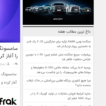
داغ ترین مطالب هفته
جنگنده بومی KAAN ترکیه برای جایگزینی F-35 یک قدم
به نخستین پرواز نزدیک‌تر شد
را آغاز کر
پیشرفت سریع جنگنده نسل ششم چین؛ J-36 با سومین
طراحی متفاوت ظاهر شد
۰
ارسال
روسیه ادعا می‌کند سامانه دفاعی S-500 ماهواره‌ها و
موشک‌های هایپرسونیک را نیز شکست می‌دهد
چرا هیچ کشوری پایگاه نظامی بین‌المللی در خاک ایالات
آغاز کرده و
متحده ندارد؟
سایپا شرایط فروش مشارکت در تولید کوییک S را در
مرداد 1405 اعلام کرد