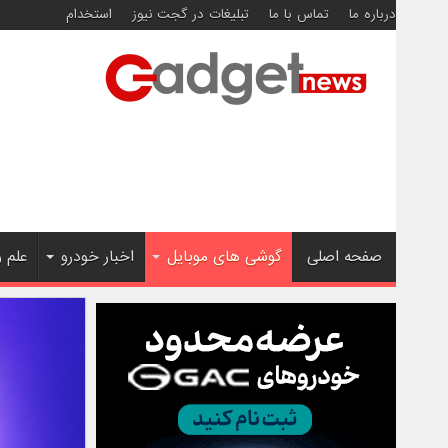
درباره ما
تماس با ما
تبلیغات در گجت نیوز
استخدام
صفحه اصلی
گوشی های موبایل
اخبار خودرو
علم 