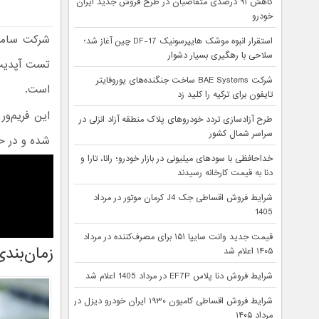
کاهش ۹۱ درصدی متقاضیان در طرح فروش جدید ایران
خودرو
شرکت سامسو
استقرار انبوه موشک هایپرسونیک DF-17 چین آغاز شد؛
سلاحی با رهگیری بسیار دشوار
تست آپدیت رابط کاربری  UI 9
شرکت BAE Systems ساخت جنگنده‌های یوروفایتر
است.
تایفون برای ترکیه را کلید زد
طرح آزادسازی تردد خودروهای پلاک منطقه آزاد انزلی در
سراسر شمال کشور
شده و در حا
خداحافظی با سودهای میلیونی در بازار خودرو؛ رانا، تارا و
دنا به قیمت کارخانه رسیدند
شرایط فروش اقساطی جک J4 کرمان موتور در مرداد
1405
قیمت جدید وانت سایپا ۱۵۱ برای مصرف‌کننده در مرداد
زمان‌بند
۱۴۰۵ اعلام شد
شرایط فروش دنا پلاس EF7P در مرداد 1405 اعلام شد
شرایط فروش اقساطی کامیون ۱۹۳۰ ایران خودرو دیزل در
مرداد ۱۴۰۵