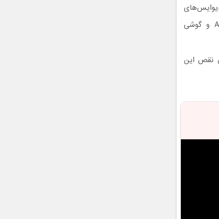
وایس‌های
پرشماری شامل سری گلکسی S25، گلکسی A17 5G، گلکسی A34، گلکسی A57 و گوشی
ن نقص این