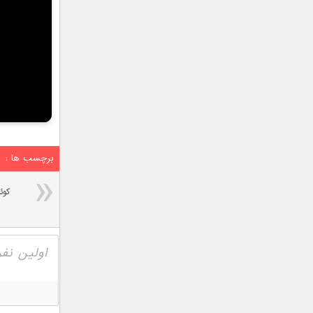
برچسب ها :
کوئ