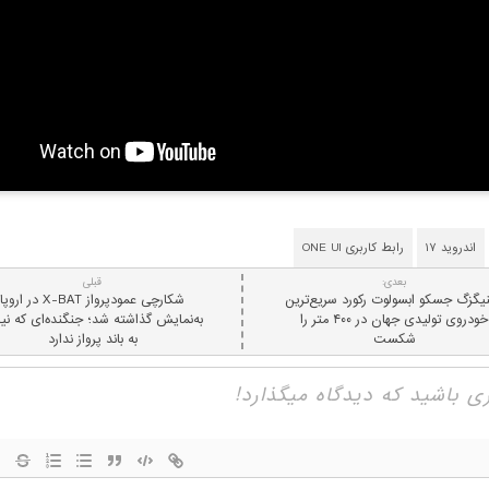
اندروید ۱۷
رابط کاربری ONE UI
بعدی:
قبلی
نیگزگ جسکو ابسولوت رکورد سریع‌ترین
شکارچی عمودپرواز X-‌BAT در اروپا
خودروی تولیدی جهان در ۴۰۰ متر را
به‌نمایش گذاشته شد؛ جنگنده‌ای که نی
شکست
به باند پرواز ندارد