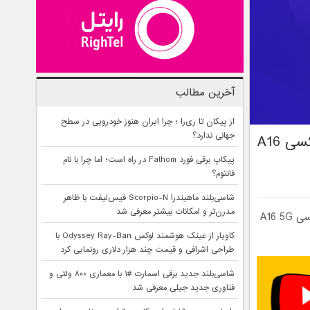
آخرین مطالب
از پیکان تا ری‌را ؛ چرا ایران هنوز خودرویی در سطح
جهانی ندارد؟
سامسونگ آزمایش آپدیت One UI 9 روی گوشی اقتصادی گلکسی A16
پیکاپ برقی فورد Fathom در راه است؛ اما چرا با نام
فانتوم؟
شاسی‌بلند ماهیندرا Scorpio-N فیس‌لیفت با ظاهر
مدرن‌تر و امکانات بیشتر معرفی شد
سامسونگ تست آپدیت رابط کاربری One UI 9 بر پایه اندروید ۱۷ را برای گوشی گلکسی A16 5G
کاویار از عینک هوشمند لوکس Odyssey Ray-Ban با
طراحی اشرافی و قیمت چند هزار دلاری رونمایی کرد
شاسی‌بلند جدید برقی اسمارت #۱ با معماری ۸۰۰ ولتی و
فناوری جدید جیلی معرفی شد