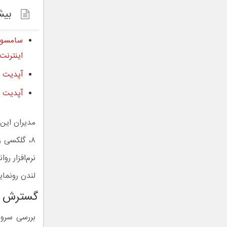
بیش
اینترنت
آپدیت One UI 8.5 برای تمام ۴۴ گوشی سازگار سامسونگ منتشر شد
آپدیت ق
مدیران این
لندن رونما
گسترش آپدیت اندروی
بررسی سرور