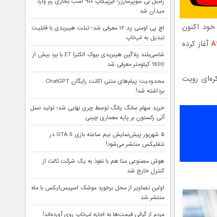
رامبل بی سوپرشارژر؛ ابرپیکاپ ۹۰۰ اسب بخاری رم وارد
میدان شد
خود اکنون
اچ پی اومنی پد ۱۲ معرفی شد؛ تبلت هیبریدی با قابلیت
تبدیل به لپ‌تاپ
آغاز کرده
شاسی‌بلند پلاگین هیبریدی بیوک الکترا E7 با برد بیش از
1600 کیلومتر معرفی شد
ی این شرکت کره‌ای رویت
محدودیت پیام‌های متنی اکانت رایگان ChatGPT
برداشته شد!
خرید سهام سانگ‌ یانگ توسط چری نهایی شد؛ تولید نسل
آتی رکستون بر پایه معماری چینی
۵ شهریور پیش‌نمایش نیم ساعته بازی GTA 6 در
نتفلیکس منتشر می‌شود!
هوش مصنوعی متا هم با نفوذ به یک شرکت ثالث از
کنترل خارج شد
اولین تصاویر از محل برخورد موشک اسپیس‌ایکس با ماه
منتشر شد
مردم از گرانی قیمت‌ها به اجاره لپ‌تاپ روی آورده‌اند!