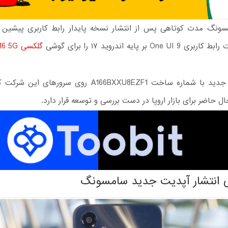
نگ مدت کوتاهی پس از انتشار نسخه پایدار رابط کاربری پیشین 
One بر پایه اندروید ۱۷ را برای گوشی
گلکسی A16 5G
این فریم‌ور جدید با شماره ساخت A166BXXU8EZF1 روی سرورها
ل حاضر برای بازار اروپا در دست بررسی و توسعه قرار دارد.
ی انتشار آپدیت جدید سامسونگ