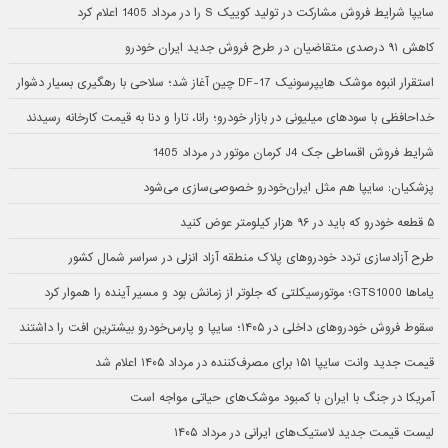
سایپا شرایط فروش مشارکت در تولید کوییک S را در مرداد 1405 اعلام کرد
کاهش ۹۱ درصدی متقاضیان در طرح فروش جدید ایران خودرو
استقرار انبوه موشک هایپرسونیک DF-17 چین آغاز شد؛ سلاحی با رهگیری بسیار دشوار
خداحافظی با سودهای میلیونی در بازار خودرو؛ رانا، تارا و دنا به قیمت کارخانه رسیدند
شرایط فروش اقساطی جک J4 کرمان موتور در مرداد 1405
پزشکیان: سایپا هم مثل ایران‌خودرو خصوصی‌سازی می‌شود
۵ قطعه خودرو که باید در ۹۶ هزار کیلومتر عوض کنید
طرح آزادسازی تردد خودروهای پلاک منطقه آزاد انزلی در سراسر شمال کشور
یاماها GTS1000؛ موتورسیکلتی که جلوتر از زمانش بود و مسیر آینده را هموار کرد
سقوط فروش خودروهای داخلی در ۱۴۰۵؛ سایپا و پارس‌خودرو بیشترین افت را داشتند
قیمت جدید وانت سایپا ۱۵۱ برای مصرف‌کننده در مرداد ۱۴۰۵ اعلام شد
آمریکا در جنگ با ایران با کمبود موشک‌های حیاتی مواجه است
لیست قیمت جدید لاستیک‌های ایرانی در مرداد ۱۴۰۵