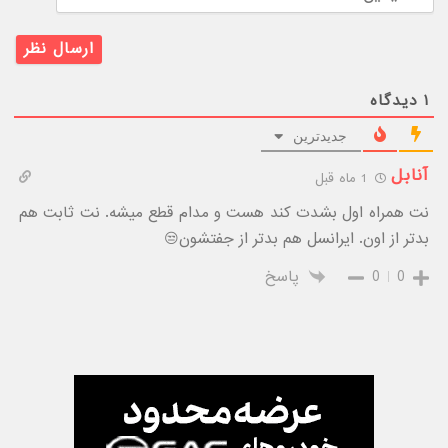
۱
دیدگاه
جدیدترین
آنابل
1 ماه قبل
نت همراه اول بشدت کند هست و مدام قطع میشه. نت ثابت هم
بدتر از اون. ایرانسل هم بدتر از جفتشون😒
0
0
پاسخ