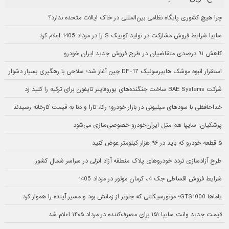
چرا هیچ کشوری پایگاه نظامی بین‌المللی در خاک ایالات متحده ندارد؟
سایپا شرایط فروش مشارکت در تولید کوییک S را در مرداد 1405 اعلام کرد
کاهش ۹۱ درصدی متقاضیان در طرح فروش جدید ایران خودرو
استقرار انبوه موشک هایپرسونیک DF-17 چین آغاز شد؛ سلاحی با رهگیری بسیار دشوار
شرکت BAE Systems ساخت جنگنده‌های یوروفایتر تایفون برای ترکیه را کلید زد
خداحافظی با سودهای میلیونی در بازار خودرو؛ رانا، تارا و دنا به قیمت کارخانه رسیدند
پزشکیان: سایپا هم مثل ایران‌خودرو خصوصی‌سازی می‌شود
۵ قطعه خودرو که باید در ۹۶ هزار کیلومتر عوض کنید
طرح آزادسازی تردد خودروهای پلاک منطقه آزاد انزلی در سراسر شمال کشور
شرایط فروش اقساطی جک J4 کرمان موتور در مرداد 1405
یاماها GTS1000؛ موتورسیکلتی که جلوتر از زمانش بود و مسیر آینده را هموار کرد
قیمت جدید وانت سایپا ۱۵۱ برای مصرف‌کننده در مرداد ۱۴۰۵ اعلام شد