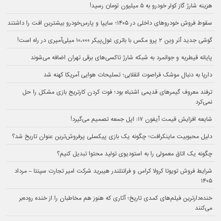
هزینه شارژ گاز کولر خودرو به ۵ میلیون تومان رسید!
سقوط فروش خودروهای داخلی در ۱۴۰۵؛ سایپا و پارس‌خودرو بیشترین افت را داشتند
گوشی جدید آنر وین ۲ پرو مکس با باتری غول‌پیکر ۱۰،۰۰۰ میلی‌آمپری در راه است!
پایانه قیطریه و جوانمرد به شبکه شارژ تاکسی‌های برقی تهران اضافه می‌شوند
دارپا به دنبال موشک فراصوت انقلابی؛ تسلیحات هوایی آمریکا کهنه شد
ترفند معروف گیمرهای قدیمی اشتباه بود؛ فوت کردن کارتریج بازی مشکل را حل
نمی‌کرد
شایعه افزایش قیمت آیفون ۱۷: اپل جمعه تصمیم می‌گیرد!
دلیل محبوبیت ماینکرافت؛ چگونه یک بازی پیکسلی پرفروش‌ترین عنوان تاریخ شد؟
چگونه یک اتاق معمولی را به استودیوی تولید محتوا تبدیل کنیم؟
شرایط فروش تویوتا کرولا کراس و فرانتلندر هیبرید شرکت امیر تجارت سپنتا – مرداد
۱۴۰۵
خنده‌دارترین فیلم‌های کمدی تاریخ؛ آثاری که هنوز هم مخاطبان را از خنده روده‌بر
می‌کنند