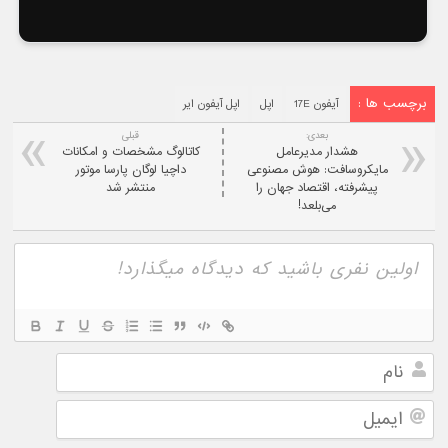
برچسب ها :
آیفون 17E
اپل
اپل آیفون ایر
بعدی:
قبلی
هشدار مدیرعامل
کاتالوگ مشخصات و امکانات
مایکروسافت: هوش مصنوعی
داچیا لوگان پارسا موتور
پیشرفته، اقتصاد جهان را
منتشر شد
می‌بلعد!
نام
ایمیل