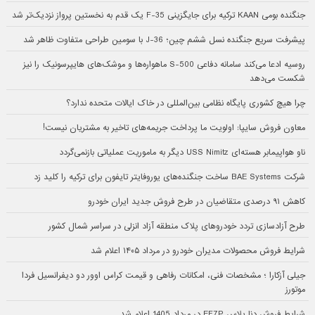
جنگنده بومی KAAN ترکیه برای جایگزینی F-35 یک قدم به نخستین پرواز نزدیک‌تر شد
پیشرفت سریع جنگنده نسل ششم چین؛ J-36 با سومین طراحی متفاوت ظاهر شد
روسیه ادعا می‌کند سامانه دفاعی S-500 ماهواره‌ها و موشک‌های هایپرسونیک را نیز
شکست می‌دهد
چرا هیچ کشوری پایگاه نظامی بین‌المللی در خاک ایالات متحده ندارد؟
معاون فروش سایپا: اولویت ما پرداخت جریمه‌های تاخیر به مشتریان نیست!
ناو هواپیمابر هسته‌ای USS Nimitz دیگر به ماموریت عملیاتی بازنمی‌گردد
شرکت BAE Systems ساخت جنگنده‌های یوروفایتر تایفون برای ترکیه را کلید زد
کاهش ۹۱ درصدی متقاضیان در طرح فروش جدید ایران خودرو
طرح آزادسازی تردد خودروهای پلاک منطقه آزاد انزلی در سراسر شمال کشور
شرایط فروش محصولات مدیران خودرو در مرداد ۱۴۰۵ اعلام شد
جیلی آزکارا ؛ مشخصات فنی، امکانات رفاهی و قیمت کراس اوور دو دیفرانسیل فردا
موتورز
شرایط فروش دنا پلاس EF7P در مرداد 1405 اعلام شد