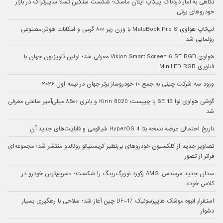
نگاهی به آمار دردناک پیکاپ ایلان ماسک؛ شکست سنگین تسلا سایبرتراک در بازار
خودروهای برقی
لپ‌تاپ هواوی MateBook Pro S با وزن زیر ۸۰۰ گرمی و امکانات هوش‌مصنوعی
رونمایی شد
هواوی Vision Smart Screen 6 SE RGB معرفی شد؛ اولین تلویزیون جهان با
فناوری MiniLED RGB
ورود سه شرکت چینی به جمع ۱۰ خودروساز برتر جهان در نیمه اول ۲۰۲۶
گوشی هواوی نوا 16 SE با چیپست Kirin 8020 و باتری ۸۵۰۰ میلی‌آمپر ساعتی معرفی
شد
تاریخ احتمالی عرضه نسخه بتا HyperOS 4 شیائومی و قابلیت‌های جدید آن
تصاویر جدید از کلکسیون خودروهای بی‌نظیر کریستیانو رونالدو منتشر شد؛ مجموعه‌ای
فراتر از تصور
سدان جدید مرسدس-AMG رکورد نوربرگ‌رینگ را شکست؛ «سریع‌ترین خودرو در
کلاس خود»
استقرار انبوه موشک هایپرسونیک DF-17 چین آغاز شد؛ سلاحی با رهگیری بسیار
دشوار