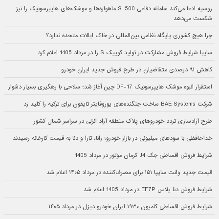
روسیه ادعا می‌کند سامانه دفاعی S-500 ماهواره‌ها و موشک‌های هایپرسونیک را نیز
شکست می‌دهد
چرا هیچ کشوری پایگاه نظامی بین‌المللی در خاک ایالات متحده ندارد؟
سایپا شرایط فروش مشارکت در تولید کوییک S را در مرداد 1405 اعلام کرد
کاهش ۹۱ درصدی متقاضیان در طرح فروش جدید ایران خودرو
استقرار انبوه موشک هایپرسونیک DF-17 چین آغاز شد؛ سلاحی با رهگیری بسیار دشوار
شرکت BAE Systems ساخت جنگنده‌های یوروفایتر تایفون برای ترکیه را کلید زد
طرح آزادسازی تردد خودروهای پلاک منطقه آزاد انزلی در سراسر شمال کشور
خداحافظی با سودهای میلیونی در بازار خودرو؛ رانا، تارا و دنا به قیمت کارخانه رسیدند
شرایط فروش اقساطی جک J4 کرمان موتور در مرداد 1405
قیمت جدید وانت سایپا ۱۵۱ برای مصرف‌کننده در مرداد ۱۴۰۵ اعلام شد
شرایط فروش دنا پلاس EF7P در مرداد 1405 اعلام شد
شرایط فروش اقساطی کامیون ۱۹۳۰ ایران خودرو دیزل در مرداد ۱۴۰۵