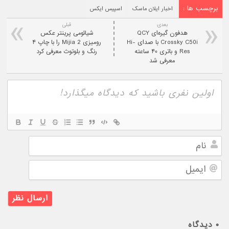
برچسب ها :
اخبار ایلان ماسک
اسپیس ایکس
بعدی:
قبلی
هدفون گیره‌ای QCY
شیائومی پرینتر عکس
Crossky C50i با صدای Hi-
رومیزی Mijia 2 را با چاپ ۴
Res و باتری ۴۰ ساعته
رنگ و بلوتوث معرفی کرد
معرفی شد
نام
ایمیل
۰
دیدگاه