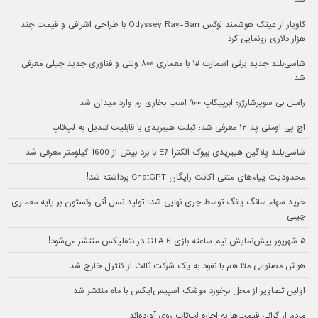
کاویار از عینک هوشمند لوکس Odyssey Ray-Ban با طراحی اشرافی و قیمت چند
هزار دلاری رونمایی کرد
شاسی‌بلند جدید برقی اسمارت #۱ با معماری ۸۰۰ ولتی و فناوری جدید جیلی معرفی
شد
رامبل بی سوپرشارژر؛ ابرپیکاپ ۹۰۰ اسب بخاری رم وارد میدان شد
اچ پی اومنی پد ۱۲ معرفی شد؛ تبلت هیبریدی با قابلیت تبدیل به لپ‌تاپ
شاسی‌بلند پلاگین هیبریدی بیوک الکترا E7 با برد بیش از 1600 کیلومتر معرفی شد
محدودیت پیام‌های متنی اکانت رایگان ChatGPT برداشته شد!
خرید سهام سانگ‌ یانگ توسط چری نهایی شد؛ تولید نسل آتی رکستون بر پایه معماری
چینی
۵ شهریور پیش‌نمایش نیم ساعته بازی GTA 6 در نتفلیکس منتشر می‌شود!
هوش مصنوعی متا هم با نفوذ به یک شرکت ثالث از کنترل خارج شد
اولین تصاویر از محل برخورد موشک اسپیس‌ایکس با ماه منتشر شد
مردم از گرانی قیمت‌ها به اجاره لپ‌تاپ روی آورده‌اند!