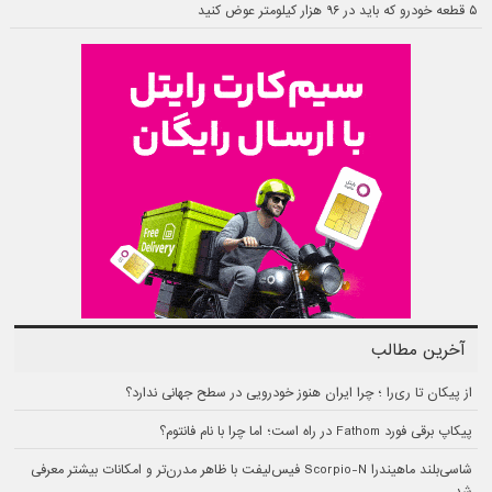
۵ قطعه خودرو که باید در ۹۶ هزار کیلومتر عوض کنید
آخرین مطالب
از پیکان تا ری‌را ؛ چرا ایران هنوز خودرویی در سطح جهانی ندارد؟
پیکاپ برقی فورد Fathom در راه است؛ اما چرا با نام فانتوم؟
شاسی‌بلند ماهیندرا Scorpio-N فیس‌لیفت با ظاهر مدرن‌تر و امکانات بیشتر معرفی
شد