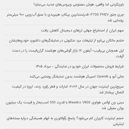
باورنکردنی اما واقعی: هوش مصنوعی ویروس‌های جدید می‌سازد!
چری جتور F700 PHEV؛ قدرتمندترین پیکاپ هیبریدی با عمق آب‌رویی ۹۰۰ میلی‌متر
رونمایی شد
سهم ایران از استخراج جهانی ارزهای دیجیتال کاهش یافت
خشم مالکان بی‌ام‌و از تبلیغات مرد عنکبوتی در نمایشگرهای داشبورد خودروهایشان
اپل همچنان بی‌رقیب؛ آیفون ۱۷ بازار گوشی‌های هوشمند گران‌قیمت را در دست
گرفت
شرایط فروش محصولات ایران خودرو در نمایندگی – مرداد ۱۴۰۵
جانی آیو و OpenAI اسپیکر هوشمند بدون نمایشگر رونمایی می‌کنند
سریع‌ترین اینترنت جهان در سال ۲۰۲۶؛ امارات و قطر رکورد زدند، اروپا در کیفیت
اتصال پیشتاز شد
مینی ون لوکس هواوی Maextro V800 با قدرت 530 اسب‌بخار و قیمت یک میلیون
یوان معرفی شد
حجم اینترنت کاربران کم می‌شود؟ پاسخ رگولاتوری به ابهام همیشگی درباره بسته‌های
اینترنتی