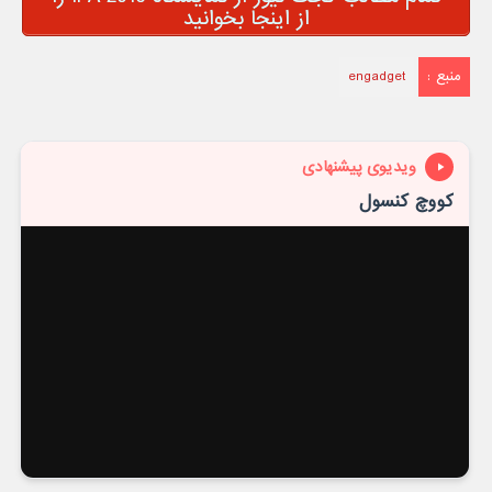
از اینجا بخوانید
منبع :
engadget
ویدیوی پیشنهادی
کووچ کنسول