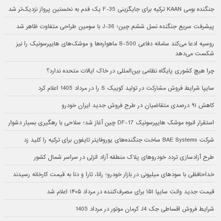
جنگنده بومی KAAN ترکیه برای جایگزینی F-35 یک قدم به نخستین پرواز نزدیک‌تر شد
پیشرفت سریع جنگنده نسل ششم چین؛ J-36 با سومین طراحی متفاوت ظاهر شد
روسیه ادعا می‌کند سامانه دفاعی S-500 ماهواره‌ها و موشک‌های هایپرسونیک را نیز
شکست می‌دهد
چرا هیچ کشوری پایگاه نظامی بین‌المللی در خاک ایالات متحده ندارد؟
سایپا شرایط فروش مشارکت در تولید کوییک S را در مرداد 1405 اعلام کرد
کاهش ۹۱ درصدی متقاضیان در طرح فروش جدید ایران خودرو
استقرار انبوه موشک هایپرسونیک DF-17 چین آغاز شد؛ سلاحی با رهگیری بسیار دشوار
شرکت BAE Systems ساخت جنگنده‌های یوروفایتر تایفون برای ترکیه را کلید زد
طرح آزادسازی تردد خودروهای پلاک منطقه آزاد انزلی در سراسر شمال کشور
خداحافظی با سودهای میلیونی در بازار خودرو؛ رانا، تارا و دنا به قیمت کارخانه رسیدند
قیمت جدید وانت سایپا ۱۵۱ برای مصرف‌کننده در مرداد ۱۴۰۵ اعلام شد
شرایط فروش اقساطی جک J4 کرمان موتور در مرداد 1405