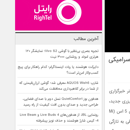
آخرین مطالب
تجربه بصری بی‌نظیر با گوشی Vivo S2؛ نمایشگر ۱۲۰
هرتزی امولد و روشنایی ۳۰۰۰ نیت
 از بدنه سرامیکی
دایرکت هوشمند یا ربات اینستاگرام؛ کدام راهکار برای پیج
کسب‌وکار امن‌تر است؟
شارپ AQUOS Wish6 معرفی شد؛ گوشی ارزان‌قیمتی که
از شما در برابر کلاهبرداری محافظت می‌کند
 خبرگزاری
هدفون بوز QuietComfort نسل دوم با صدای فضایی،
یزری جدید،
طراحی جدید و صدای بدون افت کیفیت از راه رسید
را به رخ رقبا کشید. گوشی شیائومی می 5 اس (Mi
رونمایی JBL از هدفون‌های Live Buds 4 و Live Beam
ود کند. از طرفی به تازگی
4؛ کیس شارژ هوشمند و حذف نویز پیشرفته