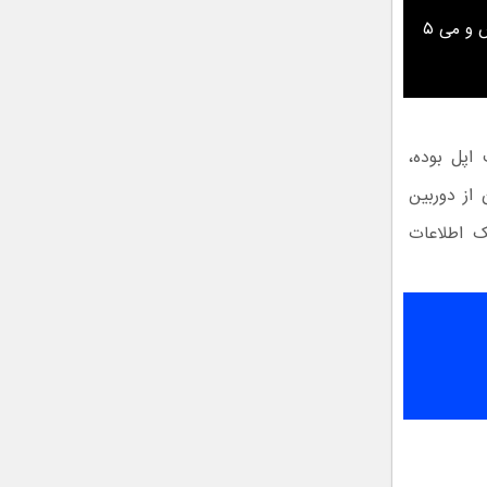
تیزر شیائومی می ۵ اس و می ۵
اپل بوده،
از دوربین
ک اطلاعات