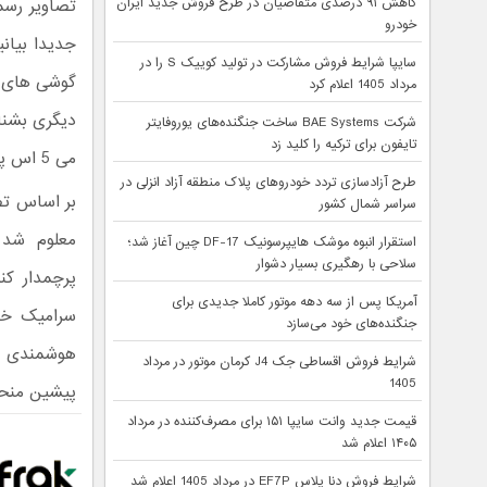
کاهش ۹۱ درصدی متقاضیان در طرح فروش جدید ایران
تصاویر رسمی
خودرو
جدیدا بیان
سایپا شرایط فروش مشارکت در تولید کوییک S را در
مرداد 1405 اعلام کرد
شرکت BAE Systems ساخت جنگنده‌های یوروفایتر
تایفون برای ترکیه را کلید زد
می 5 اس پلاس اطلاعات جدیدی را در اختیارمان گذاشت.
طرح آزادسازی تردد خودروهای پلاک منطقه آزاد انزلی در
بر اساس تصو
سراسر شمال کشور
معلوم شد 
استقرار انبوه موشک هایپرسونیک DF-17 چین آغاز شد؛
سلاحی با رهگیری بسیار دشوار
آمریکا پس از سه دهه موتور کاملا جدیدی برای
سرامیک خوا
جنگنده‌های خود می‌سازد
شرایط فروش اقساطی جک J4 کرمان موتور در مرداد
1405
پیشین منحن
قیمت جدید وانت سایپا ۱۵۱ برای مصرف‌کننده در مرداد
۱۴۰۵ اعلام شد
شرایط فروش دنا پلاس EF7P در مرداد 1405 اعلام شد