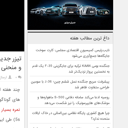
داغ ترین مطالب هفته
نایب‌رئیس کمیسیون اقتصادی مجلس: کارت سوخت
جایگاه‌ها جمع‌آوری می‌شود
و منحنی آ
جنگنده بومی KAAN ترکیه برای جایگزینی F-35 یک قدم
به نخستین پرواز نزدیک‌تر شد
۰
ارسا
پیشرفت سریع جنگنده نسل ششم چین؛ J-36 با سومین
طراحی متفاوت ظاهر شد
چند هفته ا
روسیه ادعا می‌کند سامانه دفاعی S-500 ماهواره‌ها و
های گوناگو
موشک‌های هایپرسونیک را نیز شکست می‌دهد
نمره بسیار ب
چرا هیچ کشوری پایگاه نظامی بین‌المللی در خاک ایالات
متحده ندارد؟