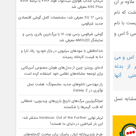
لاوه بر آن
لپ‌تاپ جذاب هواوی میت‌بوک فولد ۲۰۲۶ با تراشه Kirin
X90 Plus معرفی شد
شت که نام
ردمی 17 5G معرفی شد؛ مشخصات کامل گوشی اقتصادی
می‌بایست با نام
جدید شیائومی
دیگری بشناسیم. شاید چیزی شبیه به Mi Note S. در هر صورت امروز تیزر شیائومی می 5 اس و
گوشی شیائومی ردمی نوت ۱۷ با بزرگ‌ترین باتری ردمی و
نمایشگر AMOLED معرفی شد
خداحافظی با سودهای میلیونی در بازار خودرو؛ رانا، تارا و
تیزر شیائومی می ۵ اس و می
دنا به قیمت کارخانه رسیدند
از بدنه
ادعای رویترز: چین از مدل‌های هوش مصنوعی آمریکایی
برای توسعه سامانه‌های نظامی خود استفاده کرده است
نی آنها
راز مهندسی تاشوهای جدید سامسونگ؛ هشت نسل
نوآوری در Galaxy Z
آمده است، بخش پشتی می 5 اس نیز مشابه نسل
غم‌انگیزترین مرگ‌های تاریخ بازی‌های ویدیویی؛ لحظاتی
که قلب گیمرها را شکستند
تریلر نهایی Insidious: Out of the Further منتشر شد؛
این بار شیاطین در دنیای ما هستند!
طرح بلندپروازانه ایلان ماسک برای ساخت کارخانه‌های