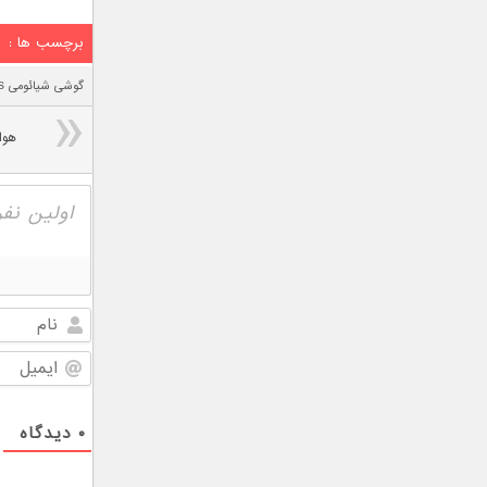
برچسب ها :
گوشی شیائومی MI 5S
هوا
۰
دیدگاه