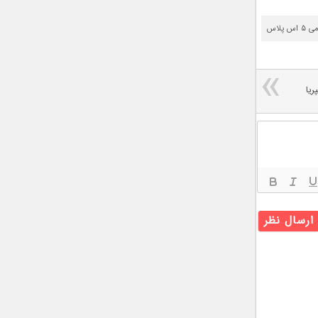
 پلاس
ریا