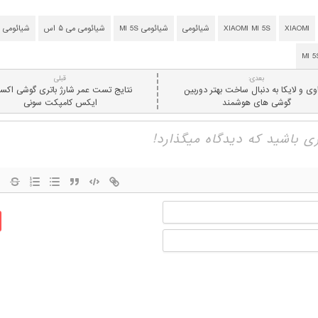
XIAOMI
XIAOMI MI 5S
شیائومی
شیائومی MI 5S
شیائومی می ۵ اس
شیائومی می ۵ اس
بعدی:
قبلی
وی و لایکا به دنبال ساخت بهتر دوربین
نتایج تست عمر شارژ باتری گوشی اکسپ
گوشی های هوشمند
ایکس کامپکت سونی
نام
ایمیل