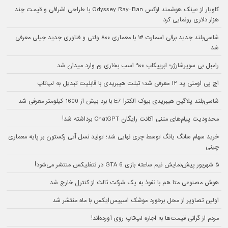
کاویار از عینک هوشمند لوکس Odyssey Ray-Ban با طراحی اشرافی و قیمت چند
هزار دلاری رونمایی کرد
شاسی‌بلند جدید برقی اسمارت #۱ با معماری ۸۰۰ ولتی و فناوری جدید جیلی معرفی
شد
رامبل بی سوپرشارژر؛ ابرپیکاپ ۹۰۰ اسب بخاری رم وارد میدان شد
اچ پی اومنی پد ۱۲ معرفی شد؛ تبلت هیبریدی با قابلیت تبدیل به لپ‌تاپ
شاسی‌بلند پلاگین هیبریدی بیوک الکترا E7 با برد بیش از 1600 کیلومتر معرفی شد
محدودیت پیام‌های متنی اکانت رایگان ChatGPT برداشته شد!
خرید سهام سانگ‌ یانگ توسط چری نهایی شد؛ تولید نسل آتی رکستون بر پایه معماری
چینی
۵ شهریور پیش‌نمایش نیم ساعته بازی GTA 6 در نتفلیکس منتشر می‌شود!
هوش مصنوعی متا هم با نفوذ به یک شرکت ثالث از کنترل خارج شد
اولین تصاویر از محل برخورد موشک اسپیس‌ایکس با ماه منتشر شد
مردم از گرانی قیمت‌ها به اجاره لپ‌تاپ روی آورده‌اند!