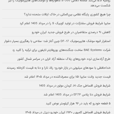
روسیه ادعا می‌کند سامانه دفاعی S-500 ماهواره‌ها و موشک‌های هایپرسونیک را نیز
شکست می‌دهد
چرا هیچ کشوری پایگاه نظامی بین‌المللی در خاک ایالات متحده ندارد؟
سایپا شرایط فروش مشارکت در تولید کوییک S را در مرداد 1405 اعلام کرد
کاهش ۹۱ درصدی متقاضیان در طرح فروش جدید ایران خودرو
استقرار انبوه موشک هایپرسونیک DF-17 چین آغاز شد؛ سلاحی با رهگیری بسیار دشوار
شرکت BAE Systems ساخت جنگنده‌های یوروفایتر تایفون برای ترکیه را کلید زد
طرح آزادسازی تردد خودروهای پلاک منطقه آزاد انزلی در سراسر شمال کشور
خداحافظی با سودهای میلیونی در بازار خودرو؛ رانا، تارا و دنا به قیمت کارخانه رسیدند
قیمت جدید وانت سایپا ۱۵۱ برای مصرف‌کننده در مرداد ۱۴۰۵ اعلام شد
شرایط فروش اقساطی جک J4 کرمان موتور در مرداد 1405
شرایط فروش دنا پلاس EF7P در مرداد 1405 اعلام شد
۵ قطعه خودرو که باید در ۹۶ هزار کیلومتر عوض کنید
شرایط فروش اقساطی کامیون ۱۹۳۰ ایران خودرو دیزل در مرداد ۱۴۰۵