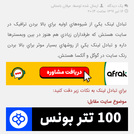
یک دیدگاه
ارسال شده توسط: عرفان باستانی
۱۶ تیر ۱۳۹۱ ساعت ۲۰:۱۴
تبادل لينک يکي از شيوه‌هاي اوليه براي بالا بردن ترافيک در
سايت هستش که طرفداران زيادي هم هنوز در بين وبمسترها
داره و تبادل لينک يکي از روشهاي بسيار موثر براي بالا بردن
رنک سايت در گوگل و آلکسا هستش.
براي تبادل لينک به نکات زير دقت کنيد:
موضوع سايت مقابل: