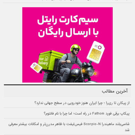
آخرین مطالب
از پیکان تا ری‌را ؛ چرا ایران هنوز خودرویی در سطح جهانی ندارد؟
پیکاپ برقی فورد Fathom در راه است؛ اما چرا با نام فانتوم؟
شاسی‌بلند ماهیندرا Scorpio-N فیس‌لیفت با ظاهر مدرن‌تر و امکانات بیشتر معرفی
شد