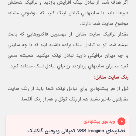
اگر هدف شما از تبادل لينک افزايش بازديد و ترافيک هستش
طبيعتا بايد با سايتهايي تبادل لينک کنيد که موضوعي مشابه
موضوع سايت شما دارند.
مقدار ترافيک سايت مقابل: از مهمترين فاکتورهايي که باعث
ميشه شما تو يه تبادل لينک برنده باشيد اينه که با چه سايتي
با چه ميزان ترافيکي داريد تبادل لينک ميکنيد. هميشه سعي
کنيد مديران سايتهاي پربازديد رو براي تبادل لينک متقاعد کنيد.
رنک سايت مقابل:
قبل از هر پيشنهادي براي تبادل لينک شما بايد از رنک سايت
مقابلتون باخبر بشيد هم از رنک گوگل و هم از رنک آلکسا.
ویدیوی پیشنهادی
فضاپیمای VSS Imagine کمپانی ویرجین گلکتیک