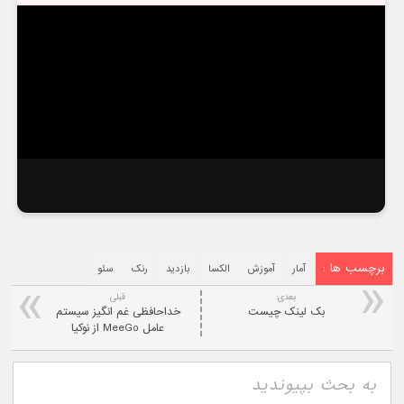
برچسب ها :
آمار
آموزش
الکسا
بازدید
رنک
سئو
بعدی:
قبلی
بک لینک چیست
خداحافظی غم انگيز سیستم
عامل MeeGo از نوکیا