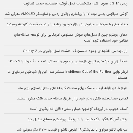
ردمی 17 5G معرفی شد؛ مشخصات کامل گوشی اقتصادی جدید شیائومی
گوشی شیائومی ردمی نوت ۱۷ با بزرگ‌ترین باتری ردمی و نمایشگر AMOLED معرفی شد
خداحافظی با سودهای میلیونی در بازار خودرو؛ رانا، تارا و دنا به قیمت کارخانه رسیدند
ادعای رویترز: چین از مدل‌های هوش مصنوعی آمریکایی برای توسعه سامانه‌های
نظامی خود استفاده کرده است
راز مهندسی تاشوهای جدید سامسونگ؛ هشت نسل نوآوری در Galaxy Z
غم‌انگیزترین مرگ‌های تاریخ بازی‌های ویدیویی؛ لحظاتی که قلب گیمرها را شکستند
تریلر نهایی Insidious: Out of the Further منتشر شد؛ این بار شیاطین در دنیای ما
هستند!
طرح بلندپروازانه ایلان ماسک برای ساخت کارخانه‌های ماهواره‌سازی روی ماه
تمامی حساب‌های بانکی به‌نام خود را از طریق سامانه جدید بانک مرکزی ببینید
کشف عجیب در فیزیک کوانتوم؛ «زمان منفی» قابل اندازه‌گیری است
ارتش آمریکا بالگرد بلک هاوک را به پرتابگر پهپادهای مسلح تبدیل کرد
لپ تاپ تاشو هواوی با نمایشگر ۱۸ اینچی تاشو و قیمت ۳۷۰۰ دلار معرفی شد