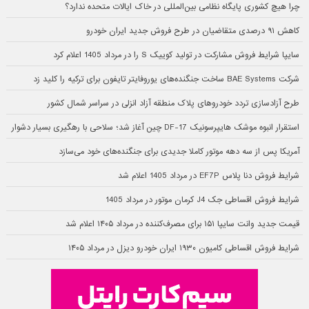
چرا هیچ کشوری پایگاه نظامی بین‌المللی در خاک ایالات متحده ندارد؟
کاهش ۹۱ درصدی متقاضیان در طرح فروش جدید ایران خودرو
سایپا شرایط فروش مشارکت در تولید کوییک S را در مرداد 1405 اعلام کرد
شرکت BAE Systems ساخت جنگنده‌های یوروفایتر تایفون برای ترکیه را کلید زد
طرح آزادسازی تردد خودروهای پلاک منطقه آزاد انزلی در سراسر شمال کشور
استقرار انبوه موشک هایپرسونیک DF-17 چین آغاز شد؛ سلاحی با رهگیری بسیار دشوار
آمریکا پس از سه دهه موتور کاملا جدیدی برای جنگنده‌های خود می‌سازد
شرایط فروش دنا پلاس EF7P در مرداد 1405 اعلام شد
شرایط فروش اقساطی جک J4 کرمان موتور در مرداد 1405
قیمت جدید وانت سایپا ۱۵۱ برای مصرف‌کننده در مرداد ۱۴۰۵ اعلام شد
شرایط فروش اقساطی کامیون ۱۹۳۰ ایران خودرو دیزل در مرداد ۱۴۰۵