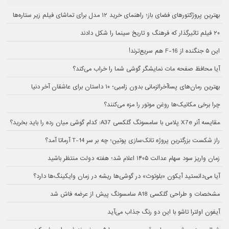
بهترین پروژکتورهای فضای باز؛ راهنمای خرید ۱۲ مدل برای تماشای فیلم زیر ستاره‌ها
۲۰ فیلم تاثیرگذار که فرهنگ و تاریخ سینما را شکل دادند
این ۵ جنگنده از F-16 هم سریع‌ترند!
آیا محافظ صفحه مات نمایشگر گوشی شما را خراب می‌کند؟
بهترین رمان‌های پسا‌آخرالزمانی بدون زامبی؛ ۱۰ داستان برای عاشقان آخر دنیا
چرا برخی مکانیک‌ها روغن موتور را مزه می‌کنند؟
مقایسه آنر X7e پلاس با سامسونگ گلکسی A37: کدام گوشی میان رده را باید بخرید؟
راز شکست بزرگترین پروژه تانک‌سازی پوتین؛ چه بر سر T-14 آرماتا آمد؟
زمان واریز سود سهام عدالت ۱۴۰۵ اعلام شد؛ هفته دولت منتظر باشید
آیا می‌دانستید آیکون «بلوتوث» در گوشی‌ها ریشه در زمان وایکینگ‌ها دارد؟
مشخصات و طراحی گلکسی A18 سامسونگ پیش از عرضه فاش شد
آیفون اولترا تاشو با این دو رنگ جذاب می‌آید