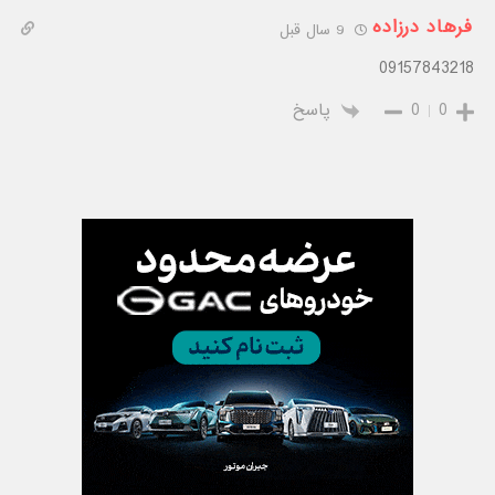
فرهاد درزاده
9 سال قبل
09157843218
0
0
پاسخ