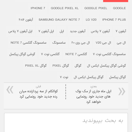
IPHONE 7
GOOGLE PIXEL XL
GOOGLE PIXEL
GOOGLE
IPHONE 7 PLUS
LG V20
SAMSUNG GALAXY NOTE 7
آیفون ۲۰۱۶
آیفون ۷
آیفون ۷ پلاس
آیفون جدید
اپل
اپل آیفون ۷
اپل آیفون ۷ پلاس
ال جی
ال جی V20
ال جی وی ۲۰
سامسونگ
سامسونگ گلکسی NOTE 7
سامسونگ گلکسی نوت ۷
گلکسی NOTE 7
گلکسی نوت ۷
گوشی گوگل پیکسل
گوشی گوگل پیکسل ایکس ال
گوگل
گوگل PIXEL
گوگل PIXEL XL
گوگل پیکسل
گوگل پیکسل ایکس ال
نوت ۷
بعدی:
قبلی
اپل ماه جاری از مک بوک
کوالکام از سه پردازنده میان
های جدید خود رونمایی
رده جدید خود رونمایی کرد
خواهد کرد