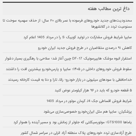
داغ ترین مطالب هفته
محدودیت‌های جدید خودروهای فرسوده با عمر بالای ۲۰ سال: از حذف سهمیه سوخت تا
ممنوعیت تردد در کلانشهرها
سایپا شرایط فروش مشارکت در تولید کوییک S را در مرداد 1405 اعلام کرد
کاهش ۹۱ درصدی متقاضیان در طرح فروش جدید ایران خودرو
استقرار انبوه موشک هایپرسونیک DF-17 چین آغاز شد؛ سلاحی با رهگیری بسیار دشوار
سقوط فروش خودروهای داخلی در ۱۴۰۵؛ سایپا و پارس‌خودرو بیشترین افت را داشتند
خداحافظی با سودهای میلیونی در بازار خودرو؛ رانا، تارا و دنا به قیمت کارخانه رسیدند
۵ قطعه خودرو که باید در ۹۶ هزار کیلومتر عوض کنید
شرایط فروش اقساطی جک J4 کرمان موتور در مرداد 1405
پزشکیان: سایپا هم مثل ایران‌خودرو خصوصی‌سازی می‌شود
یاماها GTS1000؛ موتورسیکلتی که جلوتر از زمانش بود و مسیر آینده را هموار کرد
طرح آزادسازی تردد خودروهای پلاک منطقه آزاد انزلی در سراسر شمال کشور