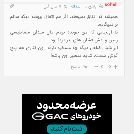
soheil
پاسخ به
عبدالله
9 سال قبل
همیشه که اتفاق نمیوفته. اگر هم اتفاق بیوفته دیگه سالم
بر نمیگرده.
تا اونجایی که من خونده بودم مال میدان مغناطیسی
زمین و اتش فشان های زیر دریا بود.
ابر شش ضلعی دیگه چه مسخره بازیه. اون کناری هم پنج
گوش هست. شاید تقصیر اون باشه!
0
0
پاسخ