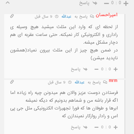
0
0
پاسخ
امیراحسان
پاسخ به
عبدالله
9 سال قبل
از لحظه ای که وارد این مثلث میشید هیچ وسیله ی
راداری و الکترونیکی کار نمیکنه. حتی ساعت عقربه ای هم
دچار مشکل میشه.
در ضمن هیچ چیز از این مثلث بیرون نمیاد(همشون
ناپدید میشن)
0
0
پاسخ
mrm
پاسخ به
عبدالله
9 سال قبل
فرستادن دوست عزیز والان هم میدونن چیه راه زیاده اما
اگه قرار باشه من و شماهم بدونیم که دیگه نمیشه
ابرها و طوفان ها که فورا تجهیزات الکترونیکی مثل جی پی
اس و رادار روازکار نمیندازن که
0
0
پاسخ