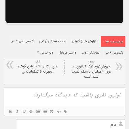
برچسب ها :
افزایش شارژ گوشی
صفحه نمایش گوشی
گلکسی اس ۷ اج
نکسوس ۶ پی
نمایشگر آمولد
والپیپر موبایل
وان پلاس ۳
بعدی:
قبلی
مرورگر کروم گوگل تاکنون بر
وان پلاس 3T ؛ اولین گوشی
روی ۲ میلیارد دستگاه نصب
مجهز به 8 گیگابایت رم
شده است
نام