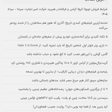
شرایط فروش تویوتا کرولا کراس و فرانتلندر هیبرید شرکت امیر تجارت سپنتا – مرداد
۱۴۰۵
خنده‌دارترین فیلم‌های کمدی تاریخ؛ آثاری که هنوز هم مخاطبان را از خنده روده‌بر
می‌کنند
۵ نکته کلیدی برای آماده‌سازی خودرو پیش از سفرهای جاده‌ای در تابستان
۱۰ بازی برتر شوتر اول شخص تاریخ که باید تجربه کنید؛ از Doom تا Halo 3
گلس گوشی را این‌طور نصب کنید تا کج نشود و حباب نداشته باشد
گریت‌وال‌موتورز از کراس اوور Ora 5 پلاگین هیبریدی با فناوری Hi2 رونمایی کرد
رتبه‌بندی فیلم‌های دزدان دریایی کارائیب؛ از بدترین تا بهترین نسخه
سازه‌های مرموز کنار هرم سرخ مصر شاید سدهای باستانی باشند
۹ تا از بزرگترین تلسکوپ‌های جهان؛ رصدخانه‌های عظیم زمینی را بشناسید
مرسدس بنز VLE ساخت چین لو رفت؛ رقیب تازه MPVهای لوکس چینی
کره زمین بعد از فضا چه بویی دارد؟ روایت عجیب فضانوردان!