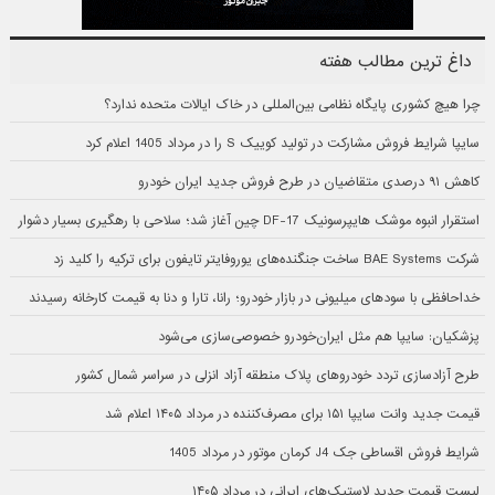
داغ ترین مطالب هفته
چرا هیچ کشوری پایگاه نظامی بین‌المللی در خاک ایالات متحده ندارد؟
سایپا شرایط فروش مشارکت در تولید کوییک S را در مرداد 1405 اعلام کرد
کاهش ۹۱ درصدی متقاضیان در طرح فروش جدید ایران خودرو
استقرار انبوه موشک هایپرسونیک DF-17 چین آغاز شد؛ سلاحی با رهگیری بسیار دشوار
شرکت BAE Systems ساخت جنگنده‌های یوروفایتر تایفون برای ترکیه را کلید زد
خداحافظی با سودهای میلیونی در بازار خودرو؛ رانا، تارا و دنا به قیمت کارخانه رسیدند
پزشکیان: سایپا هم مثل ایران‌خودرو خصوصی‌سازی می‌شود
طرح آزادسازی تردد خودروهای پلاک منطقه آزاد انزلی در سراسر شمال کشور
قیمت جدید وانت سایپا ۱۵۱ برای مصرف‌کننده در مرداد ۱۴۰۵ اعلام شد
شرایط فروش اقساطی جک J4 کرمان موتور در مرداد 1405
لیست قیمت جدید لاستیک‌های ایرانی در مرداد ۱۴۰۵