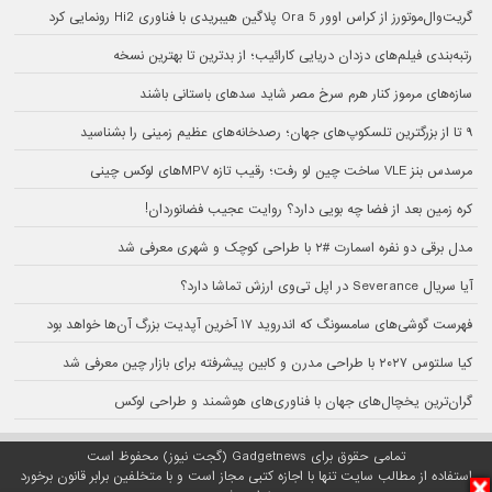
گریت‌وال‌موتورز از کراس اوور Ora 5 پلاگین هیبریدی با فناوری Hi2 رونمایی کرد
رتبه‌بندی فیلم‌های دزدان دریایی کارائیب؛ از بدترین تا بهترین نسخه
سازه‌های مرموز کنار هرم سرخ مصر شاید سدهای باستانی باشند
۹ تا از بزرگترین تلسکوپ‌های جهان؛ رصدخانه‌های عظیم زمینی را بشناسید
مرسدس بنز VLE ساخت چین لو رفت؛ رقیب تازه MPVهای لوکس چینی
کره زمین بعد از فضا چه بویی دارد؟ روایت عجیب فضانوردان!
مدل برقی دو نفره اسمارت #۲ با طراحی کوچک و شهری معرفی شد
آیا سریال Severance در اپل تی‌وی ارزش تماشا دارد؟
فهرست گوشی‌های سامسونگ که اندروید ۱۷ آخرین آپدیت بزرگ آن‌ها خواهد بود
کیا سلتوس ۲۰۲۷ با طراحی مدرن و کابین پیشرفته برای بازار چین معرفی شد
گران‌ترین یخچال‌های جهان با فناوری‌های هوشمند و طراحی لوکس
تمامی حقوق برای Gadgetnews (گجت نیوز) محفوظ است
استفاده از مطالب سایت تنها با اجازه کتبی مجاز است و با متخلفین برابر قانون برخورد