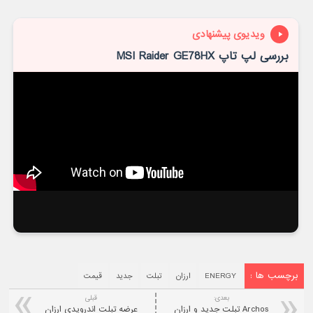
ویدیوی پیشنهادی
بررسی لپ تاپ MSI Raider GE78HX
برچسب ها :
ENERGY
ارزان
تبلت
جدید
قیمت
بعدی:
قبلی
Archos تبلت جدید و ارزان
عرضه تبلت اندرويدي ارزان