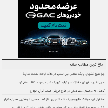
داغ ترین مطالب هفته
چرا هیچ کشوری پایگاه نظامی بین‌المللی در خاک ایالات متحده ندارد؟
سایپا شرایط فروش مشارکت در تولید کوییک S را در مرداد 1405 اعلام کرد
کاهش ۹۱ درصدی متقاضیان در طرح فروش جدید ایران خودرو
استقرار انبوه موشک هایپرسونیک DF-17 چین آغاز شد؛ سلاحی با رهگیری بسیار دشوار
شرکت BAE Systems ساخت جنگنده‌های یوروفایتر تایفون برای ترکیه را کلید زد