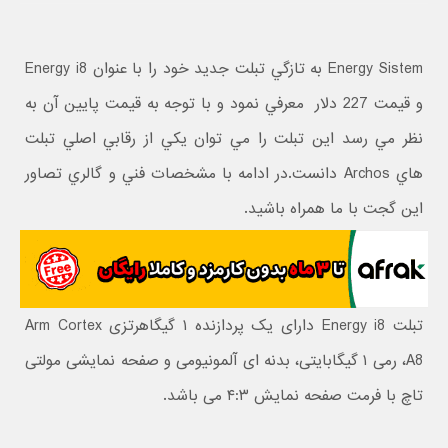
Energy Sistem به تازگي تبلت جديد خود را با عنوان Energy i8
و قيمت 227 دلار معرفي نمود و با توجه به قيمت پايين آن به
نظر مي رسد اين تبلت را مي توان يکي از رقابي اصلي تبلت
هاي Archos دانست.در ادامه با مشخصات فني و گالري تصاور
اين گجت با ما همراه باشيد.
تبلت Energy i8 دارای یک پردازنده ۱ گیگاهرتزی Arm Cortex
A8، رمی ۱ گیگابایتی، بدنه ای آلمونیومی و صفحه نمایشی مولتی
تاچ با فرمت صفحه نمایش ۴:۳ می باشد.