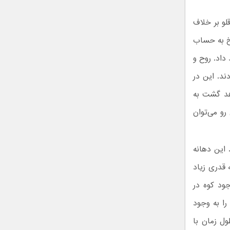
لو بر خلاف
یخ به حساب
داد. روح و
ند. این در
اهد گشت به
رو می‌توان
د آمد. این دهانه
 قدری زیاد
ود کوه در
را به وجود
ول زمان با