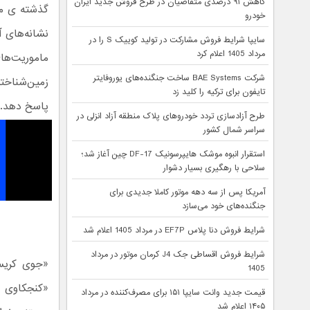
کاهش ۹۱ درصدی متقاضیان در طرح فروش جدید ایران
گذشته ی مر
خودرو
نشانه‌های 
سایپا شرایط فروش مشارکت در تولید کوییک S را در
مرداد 1405 اعلام کرد
ماموریت‌ه
شرکت BAE Systems ساخت جنگنده‌های یوروفایتر
زمین‌شناخت
تایفون برای ترکیه را کلید زد
پاسخ دهد.
طرح آزادسازی تردد خودروهای پلاک منطقه آزاد انزلی در
سراسر شمال کشور
استقرار انبوه موشک هایپرسونیک DF-17 چین آغاز شد؛
سلاحی با رهگیری بسیار دشوار
آمریکا پس از سه دهه موتور کاملا جدیدی برای
جنگنده‌های خود می‌سازد
شرایط فروش دنا پلاس EF7P در مرداد 1405 اعلام شد
شرایط فروش اقساطی جک J4 کرمان موتور در مرداد
1405
«کنجکاوی ب
قیمت جدید وانت سایپا ۱۵۱ برای مصرف‌کننده در مرداد
۱۴۰۵ اعلام شد