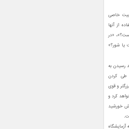
ابیت خاصی
ده از آنها
ست؟»، «در
 یا شور؟»
د رسیدن به
ی طی کردن
رگتر و قوی
اهد کرد و
بش خورشید
ت.
 آزمایشگاه