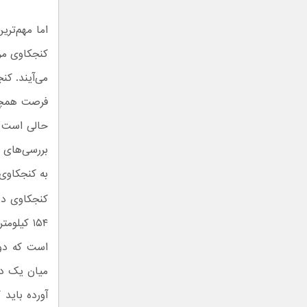
اما مهم‌تر
کنجکاوی مر
می‌آیند. کن
فرصت همچنی
حالی است ک
بررسی‌های ز
به کنجکاوی 
۱۵۴ کیلو
است که دو 
میان یک ده
آورده باید 