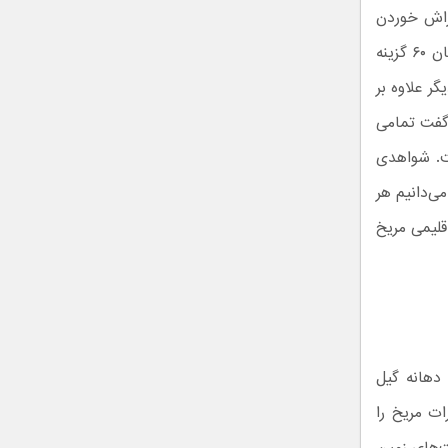
راش خوردن
این کوه شده‌اند که اکنون نزدیک به ۳ برابر «گرند کنیون» عمق دارد. این محل از میان ۶۰ گزینه
ر علاوه بر
 گفت تمامی
فت. شواهدی
ی‌دانیم هر
قلیمی مریخ
شته و ۵ کیلومتر از وسط دهانه گیل
ات مریخ را