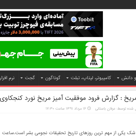
و دانش
کامپیوتر، لپتاپ، تبلت
گوناگون
گجت
نرم افزار
مریخ : گزارش فرود موفقیت آمیز مریخ نورد کنجکاوی
 شده توسط: عرفان باستانی
۱۶ مرداد ۱۳۹۱ ساعت ۱۷:۳۰