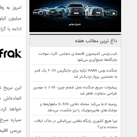
ادامه با گز
داغ ترین مطالب هفته
نایب‌رئیس کمیسیون اقتصادی مجلس: کارت سوخت
جایگاه‌ها جمع‌آوری می‌شود
جنگنده بومی KAAN ترکیه برای جایگزینی F-35 یک قدم
به نخستین پرواز نزدیک‌تر شد
این مریخ ن
پیشرفت سریع جنگنده نسل ششم چین؛ J-36 با سومین
طراحی متفاوت ظاهر شد
العاده‌اش ن
روسیه ادعا می‌کند سامانه دفاعی S-500 ماهواره‌ها و
خواهد کرد، 
موشک‌های هایپرسونیک را نیز شکست می‌دهد
سیاره سرخ ت
چرا هیچ کشوری پایگاه نظامی بین‌المللی در خاک ایالات
متحده ندارد؟
بررسی اقلیم