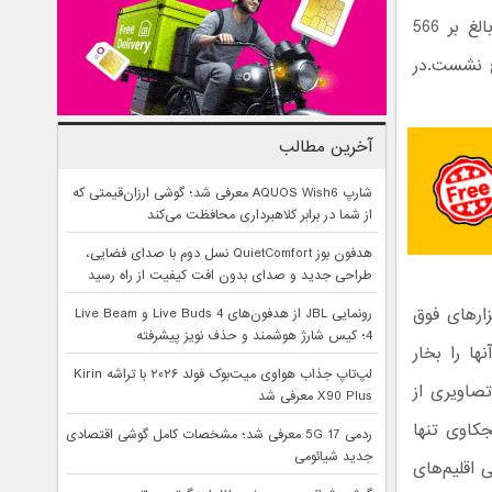
امروز به وقت تهران ربات کاوشگر Curiosity (کنجکاوی) ناسا پس طی مسافتی بالغ بر 566
ره مریخ نشست.در
آخرین مطالب
شارپ AQUOS Wish6 معرفی شد؛ گوشی ارزان‌قیمتی که
از شما در برابر کلاهبرداری محافظت می‌کند
هدفون بوز QuietComfort نسل دوم با صدای فضایی،
طراحی جدید و صدای بدون افت کیفیت از راه رسید
زارهای فوق
رونمایی JBL از هدفون‌های Live Buds 4 و Live Beam
4؛ کیس شارژ هوشمند و حذف نویز پیشرفته
ها را بخار
لپ‌تاپ جذاب هواوی میت‌بوک فولد ۲۰۲۶ با تراشه Kirin
تصاویری از
X90 Plus معرفی شد
جکاوی تنها
ردمی 17 5G معرفی شد؛ مشخصات کامل گوشی اقتصادی
جدید شیائومی
 اقلیم‌های