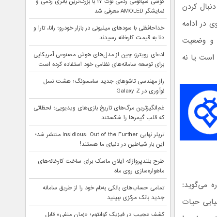
گوشی شیائومی ردمی نوت ۱۷ با بزرگ‌ترین باتری ردمی و
دنبال کردن
نمایشگر AMOLED معرفی شد
ی در ادامه
خداحافظی با سودهای میلیونی در بازار خودرو؛ رانا، تارا و
دنا به قیمت کارخانه رسیدند
ا و وضعیت
ادعای رویترز: چین از مدل‌های هوش مصنوعی آمریکایی
 است یا نه
برای توسعه سامانه‌های نظامی خود استفاده کرده است
راز مهندسی تاشوهای جدید سامسونگ؛ هشت نسل
نوآوری در Galaxy Z
غم‌انگیزترین مرگ‌های تاریخ بازی‌های ویدیویی؛ لحظاتی
که قلب گیمرها را شکستند
تریلر نهایی Insidious: Out of the Further منتشر شد؛
این بار شیاطین در دنیای ما هستند!
طرح بلندپروازانه ایلان ماسک برای ساخت کارخانه‌های
ماهواره‌سازی روی ماه
ش ناسا (JPL)- در این باره می‌گوید:
تمامی حساب‌های بانکی به‌نام خود را از طریق سامانه
جدید بانک مرکزی ببینید
یایی حیات
کشف عجیب در فیزیک کوانتوم؛ «زمان منفی» قابل