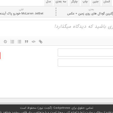
انسان
جنین
چاپ
چاپگر
سه بعدی
مدل
بعدی:
قبلی
رگترین گودال های روی زمین + عکس
McLaren JetSet خودرو پاک آينده
نام
ایمیل
تمامی حقوق برای Gadgetnews (گجت نیوز) محفوظ است
تفاده از مطالب سایت تنها با اجازه کتبی مجاز است و با متخلفین برابر قانون برخورد خواهد ش