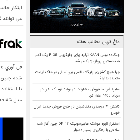
مي توانند قبل از 
داغ ترین مطالب هفته
جنگنده بومی KAAN ترکیه برای جایگزینی F-35 یک قدم
به نخستین پرواز نزدیک‌تر شد
چرا هیچ کشوری پایگاه نظامی بین‌المللی در خاک ایالات
متحده ندارد؟
با استفاده
سایپا شرایط فروش مشارکت در تولید کوییک S را در
مرداد 1405 اعلام کرد
مدل شفاف ش
کاهش ۹۱ درصدی متقاضیان در طرح فروش جدید ایران
خودرو
استقرار انبوه موشک هایپرسونیک DF-17 چین آغاز شد؛
سلاحی با رهگیری بسیار دشوار