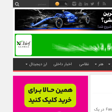
هنر
نظامی
اخبار داخلی
ارز دیجیتال
فن آوري چاپ 3 بعدي امروزه کاربدهاي فراواني پيدا کرده است.شرکت ژاپني Fasotec در يک