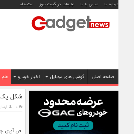
درباره ما
تماس با ما
تبلیغات در گجت نیوز
استخدام
صفحه اصلی
گوشی های موبایل
اخبار خودرو
علم 
شکل يک فرشته : چ
۰
ارسال