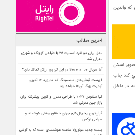
نه اي که والدين
آخرین مطالب
مدل برقی دو نفره اسمارت #۲ با طراحی کوچک و شهری
معرفی شد
پ تصوير اسکن
آیا سریال Severance در اپل تی‌وی ارزش تماشا دارد؟
ايجاد مي کند.چاپ
فهرست گوشی‌های سامسونگ که اندروید ۱۷ آخرین
ت، در داخل
آپدیت بزرگ آن‌ها خواهد بود
کیا سلتوس ۲۰۲۷ با طراحی مدرن و کابین پیشرفته برای
بازار چین معرفی شد
گران‌ترین یخچال‌های جهان با فناوری‌های هوشمند و
طراحی لوکس
پتنت جدید موتورولا ساعت هوشمندی است که به گوشی