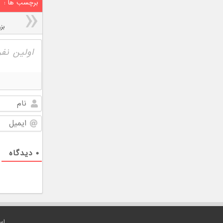
برچسب ها :
بز
۰
دیدگاه
اس