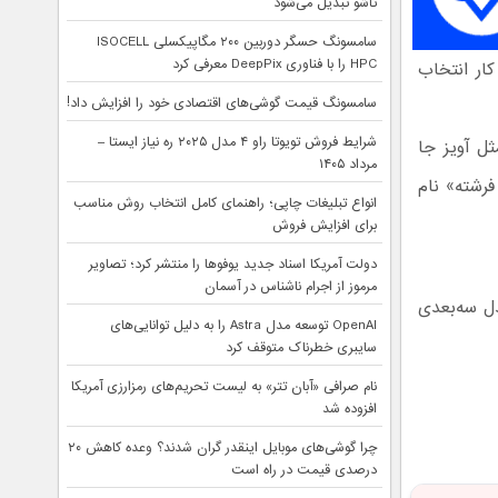
تاشو تبدیل می‌شود
سامسونگ حسگر دوربین ۲۰۰ مگاپیکسلی ISOCELL
HPC را با فناوری DeepPix معرفی کرد
کار انتخاب
سامسونگ قیمت گوشی‌های اقتصادی خود را افزایش داد!
شرایط فروش تویوتا راو ۴ مدل ۲۰۲۵ ره نیاز ایستا –
نبی مثل آویز جا
مرداد ۱۴۰۵
را «شکل یک فرشته» نام
انواع تبلیغات چاپی؛ راهنمای کامل انتخاب روش مناسب
برای افزایش فروش
دولت آمریکا اسناد جدید یوفوها را منتشر کرد؛ تصاویر
مرموز از اجرام ناشناس در آسمان
 مدل سه‌بعدی
OpenAI توسعه مدل Astra را به دلیل توانایی‌های
سایبری خطرناک متوقف کرد
نام صرافی «آبان‌ تتر» به لیست تحریم‌های رمزارزی آمریکا
افزوده شد
چرا گوشی‌های موبایل اینقدر گران شدند؟ وعده کاهش ۲۰
درصدی قیمت در راه است