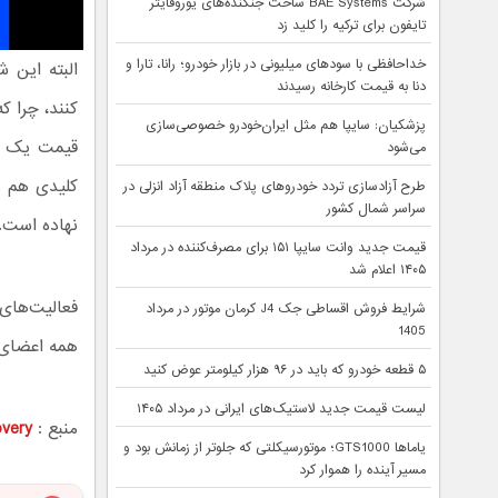
شرکت BAE Systems ساخت جنگنده‌های یوروفایتر
تایفون برای ترکیه را کلید زد
خداحافظی با سودهای میلیونی در بازار خودرو؛ رانا، تارا و
البته این 
دنا به قیمت کارخانه رسیدند
کنند، چرا ک
پزشکیان: سایپا هم مثل ایران‌خودرو خصوصی‌سازی
می‌شود
طرح آزادسازی تردد خودروهای پلاک منطقه آزاد انزلی در
سراسر شمال کشور
نهاده است.
قیمت جدید وانت سایپا ۱۵۱ برای مصرف‌کننده در مرداد
۱۴۰۵ اعلام شد
شرایط فروش اقساطی جک J4 کرمان موتور در مرداد
1405
همه اعضای 
۵ قطعه خودرو که باید در ۹۶ هزار کیلومتر عوض کنید
لیست قیمت جدید لاستیک‌های ایرانی در مرداد ۱۴۰۵
منبع :
overy
یاماها GTS1000؛ موتورسیکلتی که جلوتر از زمانش بود و
مسیر آینده را هموار کرد