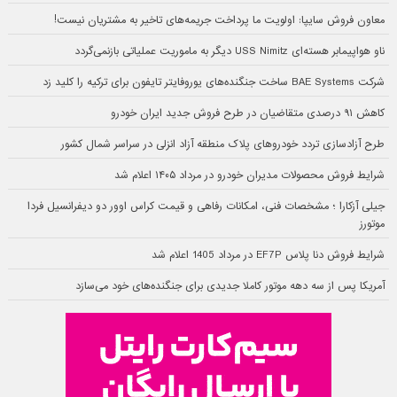
معاون فروش سایپا: اولویت ما پرداخت جریمه‌های تاخیر به مشتریان نیست!
ناو هواپیمابر هسته‌ای USS Nimitz دیگر به ماموریت عملیاتی بازنمی‌گردد
شرکت BAE Systems ساخت جنگنده‌های یوروفایتر تایفون برای ترکیه را کلید زد
کاهش ۹۱ درصدی متقاضیان در طرح فروش جدید ایران خودرو
طرح آزادسازی تردد خودروهای پلاک منطقه آزاد انزلی در سراسر شمال کشور
شرایط فروش محصولات مدیران خودرو در مرداد ۱۴۰۵ اعلام شد
جیلی آزکارا ؛ مشخصات فنی، امکانات رفاهی و قیمت کراس اوور دو دیفرانسیل فردا
موتورز
شرایط فروش دنا پلاس EF7P در مرداد 1405 اعلام شد
آمریکا پس از سه دهه موتور کاملا جدیدی برای جنگنده‌های خود می‌سازد