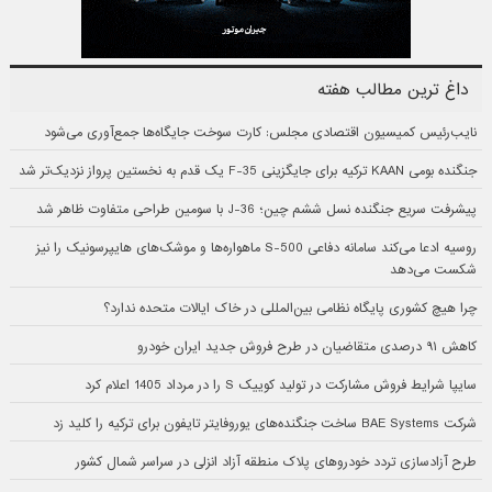
داغ ترین مطالب هفته
نایب‌رئیس کمیسیون اقتصادی مجلس: کارت سوخت جایگاه‌ها جمع‌آوری می‌شود
جنگنده بومی KAAN ترکیه برای جایگزینی F-35 یک قدم به نخستین پرواز نزدیک‌تر شد
پیشرفت سریع جنگنده نسل ششم چین؛ J-36 با سومین طراحی متفاوت ظاهر شد
روسیه ادعا می‌کند سامانه دفاعی S-500 ماهواره‌ها و موشک‌های هایپرسونیک را نیز
شکست می‌دهد
چرا هیچ کشوری پایگاه نظامی بین‌المللی در خاک ایالات متحده ندارد؟
کاهش ۹۱ درصدی متقاضیان در طرح فروش جدید ایران خودرو
سایپا شرایط فروش مشارکت در تولید کوییک S را در مرداد 1405 اعلام کرد
شرکت BAE Systems ساخت جنگنده‌های یوروفایتر تایفون برای ترکیه را کلید زد
طرح آزادسازی تردد خودروهای پلاک منطقه آزاد انزلی در سراسر شمال کشور