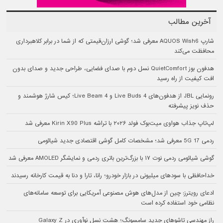
آخرین مطالب
شارپ AQUOS Wish6 معرفی شد؛ گوشی ارزان‌قیمتی که از شما در برابر کلاهبرداری
محافظت می‌کند
هدفون بوز QuietComfort نسل دوم با صدای فضایی، طراحی جدید و صدای بدون
افت کیفیت از راه رسید
رونمایی JBL از هدفون‌های Live Buds 4 و Live Beam 4؛ کیس شارژ هوشمند و
حذف نویز پیشرفته
لپ‌تاپ جذاب هواوی میت‌بوک فولد ۲۰۲۶ با تراشه Kirin X90 Plus معرفی شد
ردمی 17 5G معرفی شد؛ مشخصات کامل گوشی اقتصادی جدید شیائومی
گوشی شیائومی ردمی نوت ۱۷ با بزرگ‌ترین باتری ردمی و نمایشگر AMOLED معرفی شد
خداحافظی با سودهای میلیونی در بازار خودرو؛ رانا، تارا و دنا به قیمت کارخانه رسیدند
ادعای رویترز: چین از مدل‌های هوش مصنوعی آمریکایی برای توسعه سامانه‌های
نظامی خود استفاده کرده است
راز مهندسی تاشوهای جدید سامسونگ؛ هشت نسل نوآوری در Galaxy Z