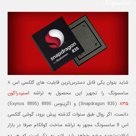
سامسونگ
شاید بتوان یکی قابل‌ دسترس‌ترین قابلیت های گلکسی اس ۸
سامسونگ را تجهیز این محصول به تراشه
اسنپدراگون
۸۳۵
(Snapdragon 835) و اگزینوس 8895 (Exynos 8895)
دانست. اگر روال طبق سنوات گذشته پیش برود، گوشی گلکسی
اس 8 سامسونگ مجهز به تراشه ساخت کوالکام صرفا در بازار
ایالات‌متحده عرضه خواهد شد. لازم به ذکر است که هر دو