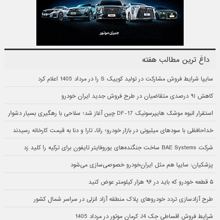
داغ ترین مطالب هفته
سایپا شرایط فروش مشارکت در تولید کوییک S را در مرداد 1405 اعلام کرد
کاهش ۹۱ درصدی متقاضیان در طرح فروش جدید ایران خودرو
استقرار انبوه موشک هایپرسونیک DF-17 چین آغاز شد؛ سلاحی با رهگیری بسیار دشوار
خداحافظی با سودهای میلیونی در بازار خودرو؛ رانا، تارا و دنا به قیمت کارخانه رسیدند
شرکت BAE Systems ساخت جنگنده‌های یوروفایتر تایفون برای ترکیه را کلید زد
پزشکیان: سایپا هم مثل ایران‌خودرو خصوصی‌سازی می‌شود
۵ قطعه خودرو که باید در ۹۶ هزار کیلومتر عوض کنید
طرح آزادسازی تردد خودروهای پلاک منطقه آزاد انزلی در سراسر شمال کشور
شرایط فروش اقساطی جک J4 کرمان موتور در مرداد 1405