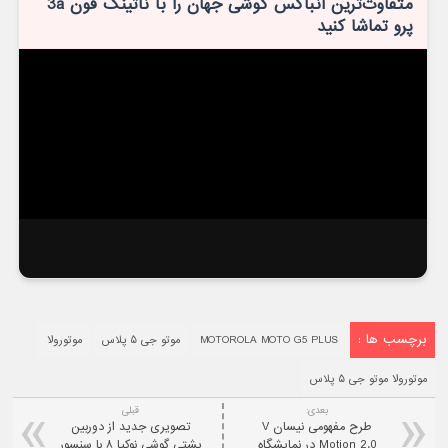
متفاوت‌ترین آنباکس گوشی جهان را با ناتینگ فون 3a
پرو تماشا کنید
برچسب ها :
MOTOROLA MOTO G5 PLUS
موتو جی ۵ پلاس
موتورولا
موتورولا موتو جی ۵ پلاس
بعدی:
قبلی
طرح مفهومی نیسان V
تصویری جدید از دوربین
Motion 2.0 در نمایشگاه
پشتی گوشی نوکیا ۸ با سنسور