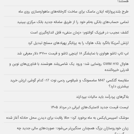
هستند!
طرح بلندپروازانه ایلان ماسک برای ساخت کارخانه‌های ماهواره‌سازی روی ماه
تمامی حساب‌های بانکی به‌نام خود را از طریق سامانه جدید بانک مرکزی ببینید
کشف عجیب در فیزیک کوانتوم؛ «زمان منفی» قابل اندازه‌گیری است
ارتش آمریکا بالگرد بلک هاوک را به پرتابگر پهپادهای مسلح تبدیل کرد
لپ تاپ تاشو هواوی با نمایشگر ۱۸ اینچی تاشو و قیمت ۳۷۰۰ دلار معرفی شد
هاوال GWM H10 رونمایی شد؛ ورود یک شاسی‌بلند هوشمند با فناوری‌های نوین و
قدرتی خیره‌کننده
مقایسه گلکسی M47 سامسونگ و شیائومی ردمی نوت 17؛ کدام گوشی ارزش خرید
بیشتری دارد؟
بلاگرهای پردرآمد باید مالیات بپردازند
لیست قیمت جدید لاستیک‌های ایرانی در مرداد ۱۴۰۵
موشک اسپیس‌ایکس به ماه برخورد کرد؛ حالا رقابت برای دیدن محل حادثه آغاز شده
زیان خودروسازان بزرگ همچنان سنگین‌تر می‌شود؛ صورت‌های مالی جدید چه