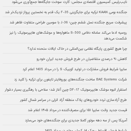
نایب‌رئیس کمیسیون اقتصادی مجلس: کارت سوخت جایگاه‌ها جمع‌آوری می‌شود
جنگنده بومی KAAN ترکیه برای جایگزینی F-35 یک قدم به نخستین پرواز نزدیک‌تر شد
پیشرفت سریع جنگنده نسل ششم چین؛ J-36 با سومین طراحی متفاوت ظاهر شد
روسیه ادعا می‌کند سامانه دفاعی S-500 ماهواره‌ها و موشک‌های هایپرسونیک را نیز
شکست می‌دهد
چرا هیچ کشوری پایگاه نظامی بین‌المللی در خاک ایالات متحده ندارد؟
کاهش ۹۱ درصدی متقاضیان در طرح فروش جدید ایران خودرو
سایپا شرایط فروش مشارکت در تولید کوییک S را در مرداد 1405 اعلام کرد
شرکت BAE Systems ساخت جنگنده‌های یوروفایتر تایفون برای ترکیه را کلید زد
استقرار انبوه موشک هایپرسونیک DF-17 چین آغاز شد؛ سلاحی با رهگیری بسیار دشوار
طرح آزادسازی تردد خودروهای پلاک منطقه آزاد انزلی در سراسر شمال کشور
قیمت جدید وانت سایپا ۱۵۱ برای مصرف‌کننده در مرداد ۱۴۰۵ اعلام شد
آمریکا پس از سه دهه موتور کاملا جدیدی برای جنگنده‌های خود می‌سازد
شرایط فروش اقساطی جک J4 کرمان موتور در مرداد 1405