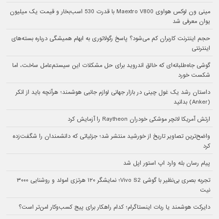
مینی ون لوکس هواوی Maextro V800 با قدرت 530 اسب‌بخار و قیمت یک میلیون
یوان معرفی شد
حجم اینترنت کاربران کم می‌شود؟ پاسخ رگولاتوری به ابهام همیشگی درباره بسته‌های
اینترنتی
گوشی جاه‌طلبانه‌ای که خالق اندروید برای حل مشکلات این سیستم‌عامل ساخت، اما
شکست خورد
داستان رشد یک غول چینی در بازار جهانی لوازم جانبی هوشمند؛ هرآنچه باید از انکر
(Anker) بدانید
ارتش آمریکا لانچر موشکی خودران Raytheon را آزمایش کرد
واضح‌ترین تصاویر تاریخ از خورشید منتشر شد؛ جزئیاتی که دانشمندان را شگفت‌زده
کرد
پیام رسان بله وارد اپ استور اپل شد
تجربه بصری بی‌نظیر با گوشی Vivo S2؛ نمایشگر ۱۲۰ هرتزی امولد و روشنایی ۳۰۰۰
نیت
دایرکت هوشمند یا ربات اینستاگرام؛ کدام راهکار برای پیج کسب‌وکار امن‌تر است؟