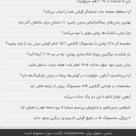
این ۵ جنگنده از F-16 هم سریع‌ترند!
آیا محافظ صفحه مات نمایشگر گوشی شما را خراب می‌کند؟
بهترین رمان‌های پسا‌آخرالزمانی بدون زامبی؛ ۱۰ داستان برای عاشقان آخر دنیا
چرا برخی مکانیک‌ها روغن موتور را مزه می‌کنند؟
مقایسه آنر X7e پلاس با سامسونگ گلکسی A37: کدام گوشی میان رده را باید بخرید؟
راز شکست بزرگترین پروژه تانک‌سازی پوتین؛ چه بر سر T-14 آرماتا آمد؟
زمان واریز سود سهام عدالت ۱۴۰۵ اعلام شد؛ هفته دولت منتظر باشید
آیا می‌دانستید آیکون «بلوتوث» در گوشی‌ها ریشه در زمان وایکینگ‌ها دارد؟
مشخصات و طراحی گلکسی A18 سامسونگ پیش از عرضه فاش شد
آیفون اولترا تاشو با این دو رنگ جذاب می‌آید
شیائومی زمین‌شوی و جاروبرقی بی‌سیم میجیا ۵ پرو نسخه فوم را معرفی کرد
۶ ویژگی سامسونگ که در هیچ گوشی اندرویدی دیگری وجود ندارد
تمامی حقوق برای Gadgetnews (گجت نیوز) محفوظ است