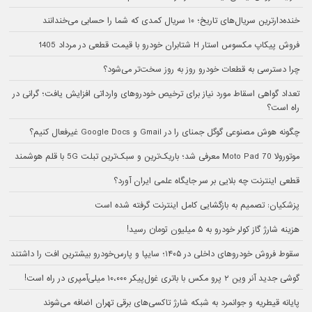
خنده‌دارترین سریال‌های تاریخ؛ ۱۰ سریال کمدی که شما را حسابی می‌خندانند
فروش پیکاپ مکسوس استار H شتابران خودرو با قیمت قطعی در مرداد 1405
چرا دسترسی به قطعات خودرو روز به روز سخت‌تر می‌شود؟
تعداد گواهی اسقاط مورد نیاز برای ترخیص خودروهای وارداتی افزایش یافت؛ گرانی در
راه است؟
چگونه هوش مصنوعی گوگل جمنای را در Gmail و Google Docs غیرفعال کنیم؟
موتورولا Moto Pad 70 معرفی شد؛ باریک‌ترین و سبک‌ترین تبلت 5G با قلم هوشمند
قطعی اینترنت چه بلایی بر سر جایگاه علمی ایران آورد؟
پزشکیان: تصمیم به بازگشایی کامل اینترنت گرفته شده است
هزینه شارژ گاز کولر خودرو به ۵ میلیون تومان رسید!
سقوط فروش خودروهای داخلی در ۱۴۰۵؛ سایپا و پارس‌خودرو بیشترین افت را داشتند
گوشی جدید آنر وین ۲ پرو مکس با باتری غول‌پیکر ۱۰،۰۰۰ میلی‌آمپری در راه است!
پایانه قیطریه و جوانمرد به شبکه شارژ تاکسی‌های برقی تهران اضافه می‌شوند