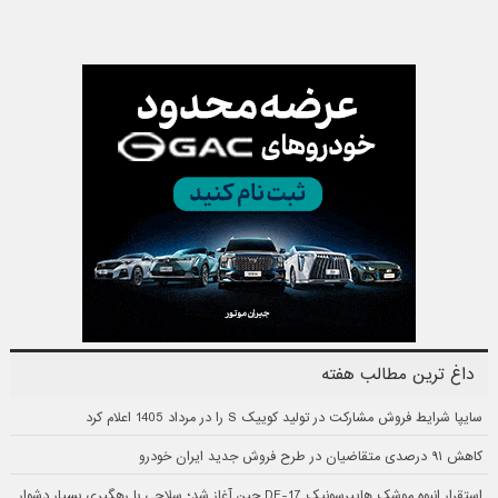
داغ ترین مطالب هفته
سایپا شرایط فروش مشارکت در تولید کوییک S را در مرداد 1405 اعلام کرد
کاهش ۹۱ درصدی متقاضیان در طرح فروش جدید ایران خودرو
استقرار انبوه موشک هایپرسونیک DF-17 چین آغاز شد؛ سلاحی با رهگیری بسیار دشوار