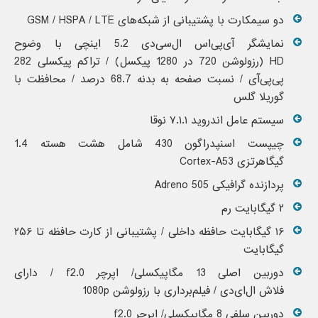
دو سیمکارت با پشتیبانی از شبکه‌های GSM / HSPA / LTE
نمایشگر آی‌پی‌اس ال‌سی‌دی 5.2 اینچی با وضوح
HD (رزولوشن 720 در 1280 پیکسل) / تراکم پیکسلی 282
پی‌پی‌آی / نسبت صفحه به بدنه 68.7 درصد / محافظت با
گوریلا گلس
سیستم عامل اندروید ۷.۱.۱ نوقا
چیپست اسنپدراگون 430 شامل هشت هسته 1.4
گیگاهرتزی Cortex-A53
پردازنده گرافیکی Adreno 505
۲ گیگابایت رم
۱۶ گیگابایت حافظه داخلی / پشتیبانی از کارت حافظه تا ۲۵۶
گیگابایت
دوربین اصلی 13 مگاپیکسلی/ اپرچر f2.0 / دارای
فلاش ال‌ای‌دی / فیلم‌برداری با رزولوشن 1080p
دوربین سلفی 8 مگاپیکسلی/ اپرچر f2.0