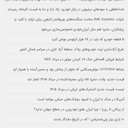
خداحافظی با سودهای میلیونی در بازار خودرو؛ رانا، تارا و دنا به قیمت کارخانه رسیدند
شرکت BAE Systems ساخت جنگنده‌های یوروفایتر تایفون برای ترکیه را کلید زد
پزشکیان: سایپا هم مثل ایران‌خودرو خصوصی‌سازی می‌شود
۵ قطعه خودرو که باید در ۹۶ هزار کیلومتر عوض کنید
طرح آزادسازی تردد خودروهای پلاک منطقه آزاد انزلی در سراسر شمال کشور
شرایط فروش اقساطی جک J4 کرمان موتور در مرداد 1405
یاماها GTS1000؛ موتورسیکلتی که جلوتر از زمانش بود و مسیر آینده را هموار کرد
قیمت جدید وانت سایپا ۱۵۱ برای مصرف‌کننده در مرداد ۱۴۰۵ اعلام شد
لیست قیمت جدید لاستیک‌های ایرانی در مرداد ۱۴۰۵
آمریکا در جنگ با ایران با کمبود موشک‌های حیاتی مواجه است
از پیکان تا ری‌را ؛ چرا ایران هنوز خودرویی در سطح جهانی ندارد؟
۱۰ بازی برتر پلی‌استیشن ۱ که در تاریخ ماندگار شدند