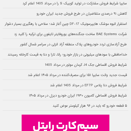
سایپا شرایط فروش مشارکت در تولید کوییک S را در مرداد 1405 اعلام کرد
کاهش ۹۱ درصدی متقاضیان در طرح فروش جدید ایران خودرو
استقرار انبوه موشک هایپرسونیک DF-17 چین آغاز شد؛ سلاحی با رهگیری بسیار دشوار
شرکت BAE Systems ساخت جنگنده‌های یوروفایتر تایفون برای ترکیه را کلید زد
طرح آزادسازی تردد خودروهای پلاک منطقه آزاد انزلی در سراسر شمال کشور
خداحافظی با سودهای میلیونی در بازار خودرو؛ رانا، تارا و دنا به قیمت کارخانه رسیدند
شرایط فروش اقساطی جک J4 کرمان موتور در مرداد 1405
قیمت جدید وانت سایپا ۱۵۱ برای مصرف‌کننده در مرداد ۱۴۰۵ اعلام شد
شرایط فروش دنا پلاس EF7P در مرداد 1405 اعلام شد
شرایط فروش اقساطی کامیون ۱۹۳۰ ایران خودرو دیزل در مرداد ۱۴۰۵
۵ قطعه خودرو که باید در ۹۶ هزار کیلومتر عوض کنید