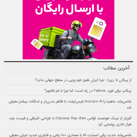
آخرین مطالب
از پیکان تا ری‌را ؛ چرا ایران هنوز خودرویی در سطح جهانی ندارد؟
پیکاپ برقی فورد Fathom در راه است؛ اما چرا با نام فانتوم؟
شاسی‌بلند ماهیندرا Scorpio-N فیس‌لیفت با ظاهر مدرن‌تر و امکانات بیشتر معرفی
شد
کاویار از عینک هوشمند لوکس Odyssey Ray-Ban با طراحی اشرافی و قیمت چند
هزار دلاری رونمایی کرد
شاسی‌بلند جدید برقی اسمارت #۱ با معماری ۸۰۰ ولتی و فناوری جدید جیلی معرفی