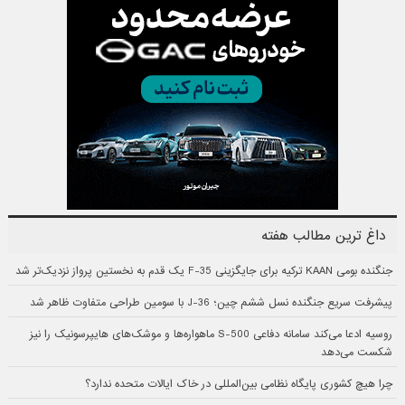
داغ ترین مطالب هفته
جنگنده بومی KAAN ترکیه برای جایگزینی F-35 یک قدم به نخستین پرواز نزدیک‌تر شد
پیشرفت سریع جنگنده نسل ششم چین؛ J-36 با سومین طراحی متفاوت ظاهر شد
روسیه ادعا می‌کند سامانه دفاعی S-500 ماهواره‌ها و موشک‌های هایپرسونیک را نیز
شکست می‌دهد
چرا هیچ کشوری پایگاه نظامی بین‌المللی در خاک ایالات متحده ندارد؟