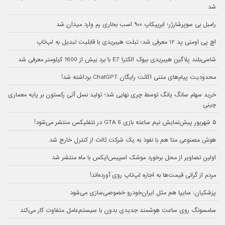
شد
رامبل بی سوپرشارژر؛ ابرپیکاپ ۹۰۰ اسب بخاری رم وارد میدان شد
اچ پی اومنی پد ۱۲ معرفی شد؛ تبلت هیبریدی با قابلیت تبدیل به لپ‌تاپ
شاسی‌بلند پلاگین هیبریدی بیوک الکترا E7 با برد بیش از 1600 کیلومتر معرفی شد
محدودیت پیام‌های متنی اکانت رایگان ChatGPT برداشته شد!
خرید سهام سانگ‌ یانگ توسط چری نهایی شد؛ تولید نسل آتی رکستون بر پایه معماری
چینی
۵ شهریور پیش‌نمایش نیم ساعته بازی GTA 6 در نتفلیکس منتشر می‌شود!
هوش مصنوعی متا هم با نفوذ به یک شرکت ثالث از کنترل خارج شد
اولین تصاویر از محل برخورد موشک اسپیس‌ایکس با ماه منتشر شد
مردم از گرانی قیمت‌ها به اجاره لپ‌تاپ روی آورده‌اند!
پزشکیان: سایپا هم مثل ایران‌خودرو خصوصی‌سازی می‌شود
سامسونگ روی ساعت هوشمند جدیدی بدون با سیستم‌عامل متفاوت کار می‌کند