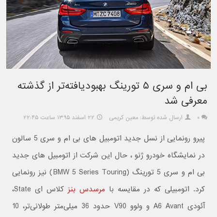
بی ام و سری ۵ تورینگ بهبودیافته‌تر از گذشته
معرفی شد
۰
ارسال شده توسط: معین کریمی
۲۲ اسفند ۱۳۹۵ ساعت ۲۲:۴۵
پیرو رونمایی از نسل جدید اتومبیل های بی ام و سری 5 سالون
در نمایشگاه خودرو ژنو ، حال این شرکت از اتومبیل های جدید
بی ام و سری 5 تورینگ (BMW 5 Series Touring) نیز رونمایی
کرد. اتومبیلی که در مقایسه با
مرسدس بنز
کلاس ای State،
آئودی A6 Avant و ولوو V90 حدود 36 میلی‌متر طولانی‌تر، 10