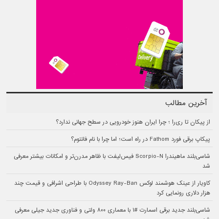
آخرین مطالب
از پیکان تا ری‌را ؛ چرا ایران هنوز خودرویی در سطح جهانی ندارد؟
پیکاپ برقی فورد Fathom در راه است؛ اما چرا با نام فانتوم؟
شاسی‌بلند ماهیندرا Scorpio-N فیس‌لیفت با ظاهر مدرن‌تر و امکانات بیشتر معرفی
شد
کاویار از عینک هوشمند لوکس Odyssey Ray-Ban با طراحی اشرافی و قیمت چند
هزار دلاری رونمایی کرد
شاسی‌بلند جدید برقی اسمارت #۱ با معماری ۸۰۰ ولتی و فناوری جدید جیلی معرفی