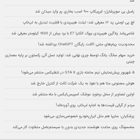
شد
رامبل بی سوپرشارژر؛ ابرپیکاپ ۹۰۰ اسب بخاری رم وارد میدان شد
اچ پی اومنی پد ۱۲ معرفی شد؛ تبلت هیبریدی با قابلیت تبدیل به لپ‌تاپ
شاسی‌بلند پلاگین هیبریدی بیوک الکترا E7 با برد بیش از 1600 کیلومتر معرفی شد
محدودیت پیام‌های متنی اکانت رایگان ChatGPT برداشته شد!
خرید سهام سانگ‌ یانگ توسط چری نهایی شد؛ تولید نسل آتی رکستون بر پایه معماری
چینی
۵ شهریور پیش‌نمایش نیم ساعته بازی GTA 6 در نتفلیکس منتشر می‌شود!
هوش مصنوعی متا هم با نفوذ به یک شرکت ثالث از کنترل خارج شد
اولین تصاویر از محل برخورد موشک اسپیس‌ایکس با ماه منتشر شد
مردم از گرانی قیمت‌ها به اجاره لپ‌تاپ روی آورده‌اند!
پزشکیان: سایپا هم مثل ایران‌خودرو خصوصی‌سازی می‌شود
سامسونگ روی ساعت هوشمند جدیدی بدون با سیستم‌عامل متفاوت کار می‌کند