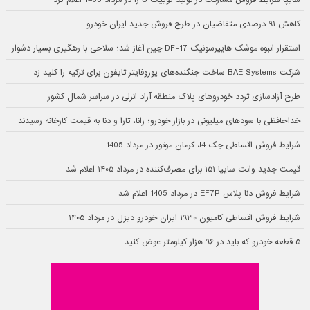
سایپا شرایط فروش مشارکت در تولید کوییک S را در مرداد 1405 اعلام کرد
کاهش ۹۱ درصدی متقاضیان در طرح فروش جدید ایران خودرو
استقرار انبوه موشک هایپرسونیک DF-17 چین آغاز شد؛ سلاحی با رهگیری بسیار دشوار
شرکت BAE Systems ساخت جنگنده‌های یوروفایتر تایفون برای ترکیه را کلید زد
طرح آزادسازی تردد خودروهای پلاک منطقه آزاد انزلی در سراسر شمال کشور
خداحافظی با سودهای میلیونی در بازار خودرو؛ رانا، تارا و دنا به قیمت کارخانه رسیدند
شرایط فروش اقساطی جک J4 کرمان موتور در مرداد 1405
قیمت جدید وانت سایپا ۱۵۱ برای مصرف‌کننده در مرداد ۱۴۰۵ اعلام شد
شرایط فروش دنا پلاس EF7P در مرداد 1405 اعلام شد
شرایط فروش اقساطی کامیون ۱۹۳۰ ایران خودرو دیزل در مرداد ۱۴۰۵
۵ قطعه خودرو که باید در ۹۶ هزار کیلومتر عوض کنید