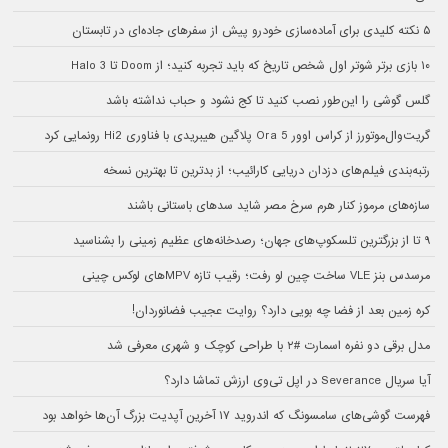
۵ نکته کلیدی برای آماده‌سازی خودرو پیش از سفرهای جاده‌ای در تابستان
۱۰ بازی برتر شوتر اول شخص تاریخ که باید تجربه کنید؛ از Doom تا Halo 3
گلس گوشی را این‌طور نصب کنید تا کج نشود و حباب نداشته باشد
گریت‌وال‌موتورز از کراس اوور Ora 5 پلاگین هیبریدی با فناوری Hi2 رونمایی کرد
رتبه‌بندی فیلم‌های دزدان دریایی کارائیب؛ از بدترین تا بهترین نسخه
سازه‌های مرموز کنار هرم سرخ مصر شاید سدهای باستانی باشند
۹ تا از بزرگترین تلسکوپ‌های جهان؛ رصدخانه‌های عظیم زمینی را بشناسید
مرسدس بنز VLE ساخت چین لو رفت؛ رقیب تازه MPVهای لوکس چینی
کره زمین بعد از فضا چه بویی دارد؟ روایت عجیب فضانوردان!
مدل برقی دو نفره اسمارت #۲ با طراحی کوچک و شهری معرفی شد
آیا سریال Severance در اپل تی‌وی ارزش تماشا دارد؟
فهرست گوشی‌های سامسونگ که اندروید ۱۷ آخرین آپدیت بزرگ آن‌ها خواهد بود