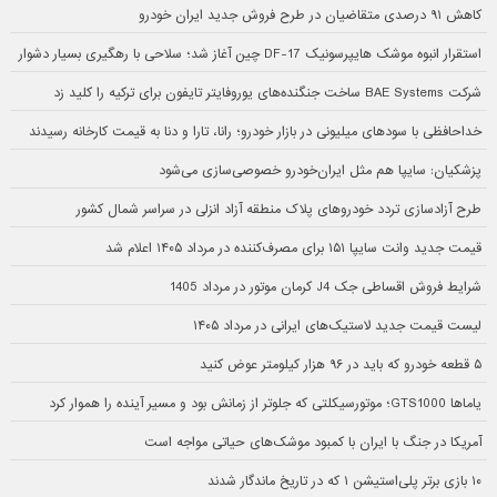
کاهش ۹۱ درصدی متقاضیان در طرح فروش جدید ایران خودرو
استقرار انبوه موشک هایپرسونیک DF-17 چین آغاز شد؛ سلاحی با رهگیری بسیار دشوار
شرکت BAE Systems ساخت جنگنده‌های یوروفایتر تایفون برای ترکیه را کلید زد
خداحافظی با سودهای میلیونی در بازار خودرو؛ رانا، تارا و دنا به قیمت کارخانه رسیدند
پزشکیان: سایپا هم مثل ایران‌خودرو خصوصی‌سازی می‌شود
طرح آزادسازی تردد خودروهای پلاک منطقه آزاد انزلی در سراسر شمال کشور
قیمت جدید وانت سایپا ۱۵۱ برای مصرف‌کننده در مرداد ۱۴۰۵ اعلام شد
شرایط فروش اقساطی جک J4 کرمان موتور در مرداد 1405
لیست قیمت جدید لاستیک‌های ایرانی در مرداد ۱۴۰۵
۵ قطعه خودرو که باید در ۹۶ هزار کیلومتر عوض کنید
یاماها GTS1000؛ موتورسیکلتی که جلوتر از زمانش بود و مسیر آینده را هموار کرد
آمریکا در جنگ با ایران با کمبود موشک‌های حیاتی مواجه است
۱۰ بازی برتر پلی‌استیشن ۱ که در تاریخ ماندگار شدند