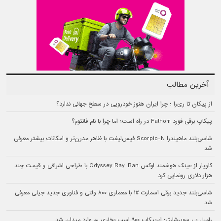
آخرین مطالب
از پیکان تا ری‌را ؛ چرا ایران هنوز خودرویی در سطح جهانی ندارد؟
پیکاپ برقی فورد Fathom در راه است؛ اما چرا با نام فانتوم؟
شاسی‌بلند ماهیندرا Scorpio-N فیس‌لیفت با ظاهر مدرن‌تر و امکانات بیشتر معرفی
شد
کاویار از عینک هوشمند لوکس Odyssey Ray-Ban با طراحی اشرافی و قیمت چند
هزار دلاری رونمایی کرد
شاسی‌بلند جدید برقی اسمارت #۱ با معماری ۸۰۰ ولتی و فناوری جدید جیلی معرفی
شد
رامبل بی سوپرشارژر؛ ابرپیکاپ ۹۰۰ اسب بخاری رم وارد میدان شد