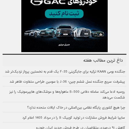
داغ ترین مطالب هفته
جنگنده بومی KAAN ترکیه برای جایگزینی F-35 یک قدم به نخستین پرواز نزدیک‌تر شد
پیشرفت سریع جنگنده نسل ششم چین؛ J-36 با سومین طراحی متفاوت ظاهر شد
روسیه ادعا می‌کند سامانه دفاعی S-500 ماهواره‌ها و موشک‌های هایپرسونیک را نیز
شکست می‌دهد
چرا هیچ کشوری پایگاه نظامی بین‌المللی در خاک ایالات متحده ندارد؟
سایپا شرایط فروش مشارکت در تولید کوییک S را در مرداد 1405 اعلام کرد
کاهش ۹۱ درصدی متقاضیان در طرح فروش جدید ایران خودرو