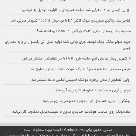
اچ پی اومنی پد ۱۲ معرفی شد؛ تبلت هیبریدی با قابلیت تبدیل به لپ‌تاپ
شاسی‌بلند پلاگین هیبریدی بیوک الکترا E7 با برد بیش از 1600 کیلومتر معرفی شد
محدودیت پیام‌های متنی اکانت رایگان ChatGPT برداشته شد!
خرید سهام سانگ‌ یانگ توسط چری نهایی شد؛ تولید نسل آتی رکستون بر پایه معماری
چینی
۵ شهریور پیش‌نمایش نیم ساعته بازی GTA 6 در نتفلیکس منتشر می‌شود!
هوش مصنوعی متا هم با نفوذ به یک شرکت ثالث از کنترل خارج شد
اولین تصاویر از محل برخورد موشک اسپیس‌ایکس با ماه منتشر شد
مردم از گرانی قیمت‌ها به اجاره لپ‌تاپ روی آورده‌اند!
پزشکیان: سایپا هم مثل ایران‌خودرو خصوصی‌سازی می‌شود
سامسونگ روی ساعت هوشمند جدیدی بدون با سیستم‌عامل متفاوت کار می‌کند
تمامی حقوق برای Gadgetnews (گجت نیوز) محفوظ است
استفاده از مطالب سایت تنها با اجازه کتبی مجاز است و با متخلفین برابر قانون برخورد