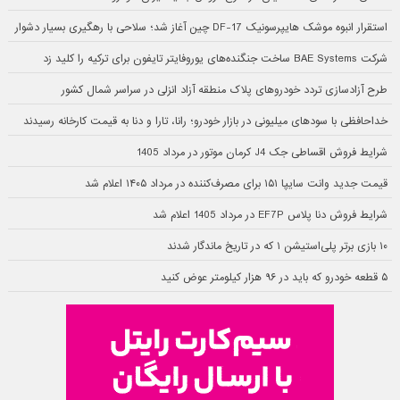
استقرار انبوه موشک هایپرسونیک DF-17 چین آغاز شد؛ سلاحی با رهگیری بسیار دشوار
شرکت BAE Systems ساخت جنگنده‌های یوروفایتر تایفون برای ترکیه را کلید زد
طرح آزادسازی تردد خودروهای پلاک منطقه آزاد انزلی در سراسر شمال کشور
خداحافظی با سودهای میلیونی در بازار خودرو؛ رانا، تارا و دنا به قیمت کارخانه رسیدند
شرایط فروش اقساطی جک J4 کرمان موتور در مرداد 1405
قیمت جدید وانت سایپا ۱۵۱ برای مصرف‌کننده در مرداد ۱۴۰۵ اعلام شد
شرایط فروش دنا پلاس EF7P در مرداد 1405 اعلام شد
۱۰ بازی برتر پلی‌استیشن ۱ که در تاریخ ماندگار شدند
۵ قطعه خودرو که باید در ۹۶ هزار کیلومتر عوض کنید