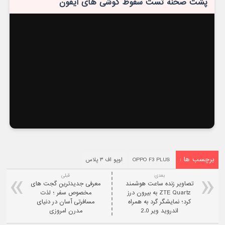
پشت صحنه تست سقوط گوشی های آیفون
برچسب ها :
OPPO F3 PLUS
اوپو اف ۳ پلاس
بعدی:
قبلی
تصاویر زنده ساعت هوشمند
معرفی جدیدترین گجت های
ZTE Quartz به بیرون درز
مخصوص سفر ؛ لذت
کرد؛ نمایشگر گرد به همراه
مسافرتی آسان در دنیای
اندروید ویر 2.0
مدرن امروزی