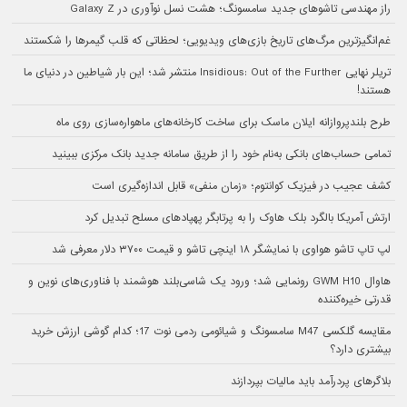
راز مهندسی تاشوهای جدید سامسونگ؛ هشت نسل نوآوری در Galaxy Z
غم‌انگیزترین مرگ‌های تاریخ بازی‌های ویدیویی؛ لحظاتی که قلب گیمرها را شکستند
تریلر نهایی Insidious: Out of the Further منتشر شد؛ این بار شیاطین در دنیای ما
هستند!
طرح بلندپروازانه ایلان ماسک برای ساخت کارخانه‌های ماهواره‌سازی روی ماه
تمامی حساب‌های بانکی به‌نام خود را از طریق سامانه جدید بانک مرکزی ببینید
کشف عجیب در فیزیک کوانتوم؛ «زمان منفی» قابل اندازه‌گیری است
ارتش آمریکا بالگرد بلک هاوک را به پرتابگر پهپادهای مسلح تبدیل کرد
لپ تاپ تاشو هواوی با نمایشگر ۱۸ اینچی تاشو و قیمت ۳۷۰۰ دلار معرفی شد
هاوال GWM H10 رونمایی شد؛ ورود یک شاسی‌بلند هوشمند با فناوری‌های نوین و
قدرتی خیره‌کننده
مقایسه گلکسی M47 سامسونگ و شیائومی ردمی نوت 17؛ کدام گوشی ارزش خرید
بیشتری دارد؟
بلاگرهای پردرآمد باید مالیات بپردازند