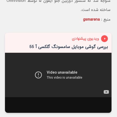
متوجه شد که سنسور دوربین جلو آیفون ۵ توسط OmniVision
ساخته شده است.
منبع :
gsmarena
ویدیوی پیشنهادی
بررسی گوشی موبایل سامسونگ گلکسی آ 55