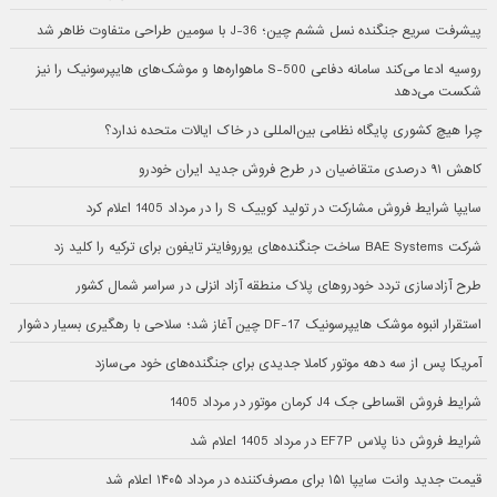
پیشرفت سریع جنگنده نسل ششم چین؛ J-36 با سومین طراحی متفاوت ظاهر شد
روسیه ادعا می‌کند سامانه دفاعی S-500 ماهواره‌ها و موشک‌های هایپرسونیک را نیز
شکست می‌دهد
چرا هیچ کشوری پایگاه نظامی بین‌المللی در خاک ایالات متحده ندارد؟
کاهش ۹۱ درصدی متقاضیان در طرح فروش جدید ایران خودرو
سایپا شرایط فروش مشارکت در تولید کوییک S را در مرداد 1405 اعلام کرد
شرکت BAE Systems ساخت جنگنده‌های یوروفایتر تایفون برای ترکیه را کلید زد
طرح آزادسازی تردد خودروهای پلاک منطقه آزاد انزلی در سراسر شمال کشور
استقرار انبوه موشک هایپرسونیک DF-17 چین آغاز شد؛ سلاحی با رهگیری بسیار دشوار
آمریکا پس از سه دهه موتور کاملا جدیدی برای جنگنده‌های خود می‌سازد
شرایط فروش اقساطی جک J4 کرمان موتور در مرداد 1405
شرایط فروش دنا پلاس EF7P در مرداد 1405 اعلام شد
قیمت جدید وانت سایپا ۱۵۱ برای مصرف‌کننده در مرداد ۱۴۰۵ اعلام شد