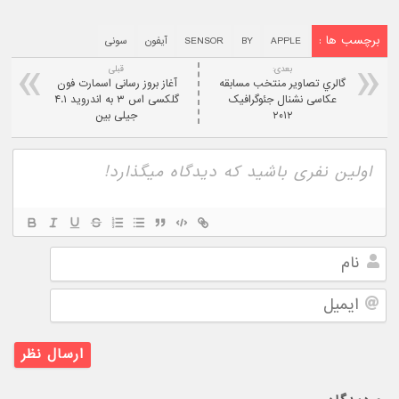
برچسب ها :
APPLE
BY
SENSOR
آیفون
سونی
بعدی:
قبلی
گالري تصاوير منتخب مسابقه
آغاز بروز رسانی اسمارت فون
عکاسی نشنال جئوگرافیک
گلکسی اس ۳ به اندروید ۴.۱
۲۰۱۲
جیلی بین
نام
ایمیل