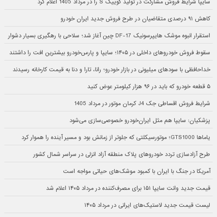
سایپا شرایط فروش مشارکت در تولید کوییک S را در مرداد 1405 اعلام کرد
کاهش ۹۱ درصدی متقاضیان در طرح فروش جدید ایران خودرو
استقرار انبوه موشک هایپرسونیک DF-17 چین آغاز شد؛ سلاحی با رهگیری بسیار دشوار
سقوط فروش خودروهای داخلی در ۱۴۰۵؛ سایپا و پارس‌خودرو بیشترین افت را داشتند
خداحافظی با سودهای میلیونی در بازار خودرو؛ رانا، تارا و دنا به قیمت کارخانه رسیدند
۵ قطعه خودرو که باید در ۹۶ هزار کیلومتر عوض کنید
شرایط فروش اقساطی جک J4 کرمان موتور در مرداد 1405
پزشکیان: سایپا هم مثل ایران‌خودرو خصوصی‌سازی می‌شود
یاماها GTS1000؛ موتورسیکلتی که جلوتر از زمانش بود و مسیر آینده را هموار کرد
طرح آزادسازی تردد خودروهای پلاک منطقه آزاد انزلی در سراسر شمال کشور
آمریکا در جنگ با ایران با کمبود موشک‌های حیاتی مواجه است
قیمت جدید وانت سایپا ۱۵۱ برای مصرف‌کننده در مرداد ۱۴۰۵ اعلام شد
لیست قیمت جدید لاستیک‌های ایرانی در مرداد ۱۴۰۵