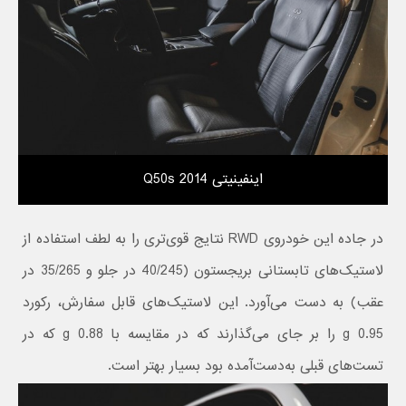
اینفینیتی Q50s 2014
در جاده این خودروی RWD نتایج قوی‌تری را به لطف استفاده از
لاستیک‌های تابستانی بریجستون (40/245 در جلو و 35/265 در
عقب) به دست می‌آورد. این لاستیک‌های قابل سفارش، رکورد
0.95 g را بر جای می‌گذارند که در مقایسه با 0.88 g که در
تست‌های قبلی به‌دست‌آمده بود بسیار بهتر است.