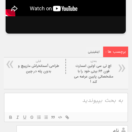
برچسب ها :
اینفینیتی
بعدی:
قبلی
اچ تی سی اولین اسمارت
طراحی آسمانخراش مارپیچ و
فون ۶۴ بیتی خود را با
بدون پله در چین
مشخصاتی پایین عرضه می
کند !
نام