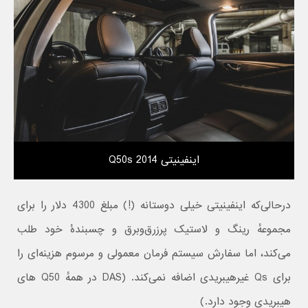
اینفینیتی Q50s 2014
درحالی‌که اینفینیتی خیلی دوستانه (!) مبلغ 4300 دلار را برای
مجموعهٔ رینگ و لاستیک پرزرق‌وبرق و چسبندهٔ خود طلب
می‌کند، اما سفارش سیستم فرمان معمولی و مرسوم هزینه‌ای را
برای Qs غیرهیبریدی اضافه نمی‌کند. (DAS در همهٔ Q50 های
هیبریدی وجود دارد.)