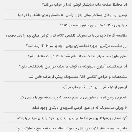
آیا محافظ صفحه مات نمایشگر گوشی شما را خراب می‌کند؟
بهترین رمان‌های پسا‌آخرالزمانی بدون زامبی؛ ۱۰ داستان برای عاشقان آخر دنیا
چرا برخی مکانیک‌ها روغن موتور را مزه می‌کنند؟
مقایسه آنر X7e پلاس با سامسونگ گلکسی A37: کدام گوشی میان رده را باید بخرید؟
راز شکست بزرگترین پروژه تانک‌سازی پوتین؛ چه بر سر T-14 آرماتا آمد؟
زمان واریز سود سهام عدالت ۱۴۰۵ اعلام شد؛ هفته دولت منتظر باشید
آیا می‌دانستید آیکون «بلوتوث» در گوشی‌ها ریشه در زمان وایکینگ‌ها دارد؟
مشخصات و طراحی گلکسی A18 سامسونگ پیش از عرضه فاش شد
آیفون اولترا تاشو با این دو رنگ جذاب می‌آید
شیائومی زمین‌شوی و جاروبرقی بی‌سیم میجیا ۵ پرو نسخه فوم را معرفی کرد
۶ ویژگی سامسونگ که در هیچ گوشی اندرویدی دیگری وجود ندارد
کره شمالی پیشرفته‌ترین موشک‌های زمین به زمین خود را به روسیه می‌فرستد
ماجرای یوفوی سقوط‌کرده در برزیل چه بود؟ اسناد محرمانه پاسخ متفاوتی دارند