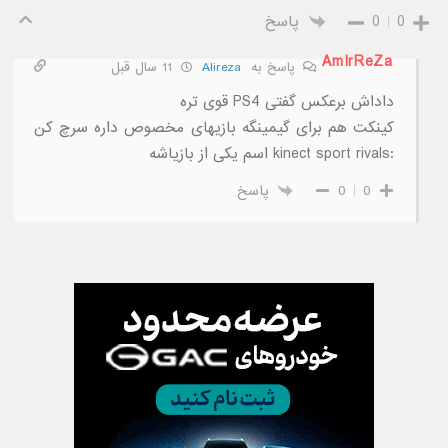
0
0
پاسخ
AmIrReZa
پاسخ به
Alireza
11 سال قبل
داداش برعکس گفتی PS4 قوی تره
کینکت هم برای گیمینگه بازیهای مخصوص داره سرچ کن
:kinect sport rivals اسم یکی از بازیاشه
0
0
پاسخ