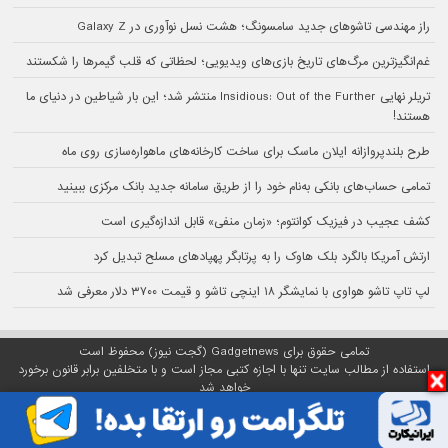
راز مهندسی تاشوهای جدید سامسونگ؛ هشت نسل نوآوری در Galaxy Z
غم‌انگیزترین مرگ‌های تاریخ بازی‌های ویدیویی؛ لحظاتی که قلب گیمرها را شکستند
تریلر نهایی Insidious: Out of the Further منتشر شد؛ این بار شیاطین در دنیای ما
هستند!
طرح بلندپروازانه ایلان ماسک برای ساخت کارخانه‌های ماهواره‌سازی روی ماه
تمامی حساب‌های بانکی به‌نام خود را از طریق سامانه جدید بانک مرکزی ببینید
کشف عجیب در فیزیک کوانتوم؛ «زمان منفی» قابل اندازه‌گیری است
ارتش آمریکا بالگرد بلک هاوک را به پرتابگر پهپادهای مسلح تبدیل کرد
لپ تاپ تاشو هواوی با نمایشگر ۱۸ اینچی تاشو و قیمت ۳۷۰۰ دلار معرفی شد
تمامی حقوق برای Gadgetnews (گجت نیوز) محفوظ است
استفاده از مطالب سایت تنها با اجازه کتبی مجاز است و با متخلفین برابر قانون برخورد
خواهد شد
پلتفرم گجت نیوز روی
سرور اختصاصی
مبین هاست میزبانی می‌شود