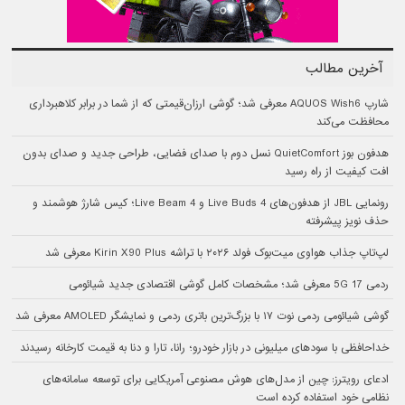
آخرین مطالب
شارپ AQUOS Wish6 معرفی شد؛ گوشی ارزان‌قیمتی که از شما در برابر کلاهبرداری
محافظت می‌کند
هدفون بوز QuietComfort نسل دوم با صدای فضایی، طراحی جدید و صدای بدون
افت کیفیت از راه رسید
رونمایی JBL از هدفون‌های Live Buds 4 و Live Beam 4؛ کیس شارژ هوشمند و
حذف نویز پیشرفته
لپ‌تاپ جذاب هواوی میت‌بوک فولد ۲۰۲۶ با تراشه Kirin X90 Plus معرفی شد
ردمی 17 5G معرفی شد؛ مشخصات کامل گوشی اقتصادی جدید شیائومی
گوشی شیائومی ردمی نوت ۱۷ با بزرگ‌ترین باتری ردمی و نمایشگر AMOLED معرفی شد
خداحافظی با سودهای میلیونی در بازار خودرو؛ رانا، تارا و دنا به قیمت کارخانه رسیدند
ادعای رویترز: چین از مدل‌های هوش مصنوعی آمریکایی برای توسعه سامانه‌های
نظامی خود استفاده کرده است