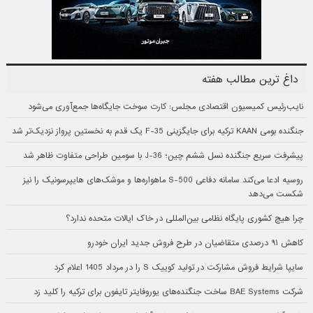
داغ ترین مطالب هفته
نایب‌رئیس کمیسیون اقتصادی مجلس: کارت سوخت جایگاه‌ها جمع‌آوری می‌شود
جنگنده بومی KAAN ترکیه برای جایگزینی F-35 یک قدم به نخستین پرواز نزدیک‌تر شد
پیشرفت سریع جنگنده نسل ششم چین؛ J-36 با سومین طراحی متفاوت ظاهر شد
روسیه ادعا می‌کند سامانه دفاعی S-500 ماهواره‌ها و موشک‌های هایپرسونیک را نیز
شکست می‌دهد
چرا هیچ کشوری پایگاه نظامی بین‌المللی در خاک ایالات متحده ندارد؟
کاهش ۹۱ درصدی متقاضیان در طرح فروش جدید ایران خودرو
سایپا شرایط فروش مشارکت در تولید کوییک S را در مرداد 1405 اعلام کرد
شرکت BAE Systems ساخت جنگنده‌های یوروفایتر تایفون برای ترکیه را کلید زد