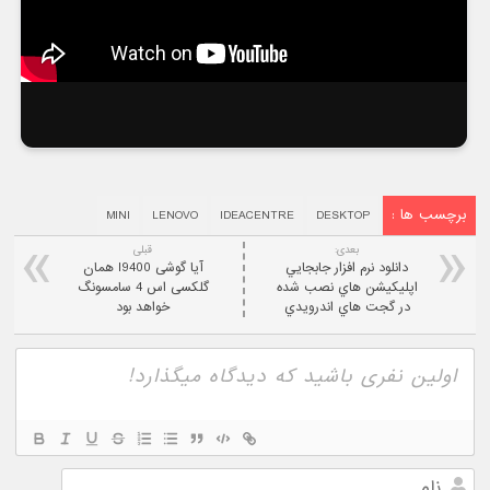
برچسب ها :
MINI
LENOVO
IDEACENTRE
DESKTOP
بعدی:
قبلی
دانلود نرم افزار جابجايي
آیا گوشی I9400 همان
اپليکيشن هاي نصب شده
گلکسی اس 4 سامسونگ
در گجت هاي اندرويدي
خواهد بود
نام