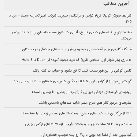
آخرین مطالب
شرایط فروش تویوتا کرولا کراس و فرانتلندر هیبرید شرکت امیر تجارت سپنتا – مرداد
۱۴۰۵
خنده‌دارترین فیلم‌های کمدی تاریخ؛ آثاری که هنوز هم مخاطبان را از خنده روده‌بر
می‌کنند
۵ نکته کلیدی برای آماده‌سازی خودرو پیش از سفرهای جاده‌ای در تابستان
۱۰ بازی برتر شوتر اول شخص تاریخ که باید تجربه کنید؛ از Doom تا Halo 3
گلس گوشی را این‌طور نصب کنید تا کج نشود و حباب نداشته باشد
گریت‌وال‌موتورز از کراس اوور Ora 5 پلاگین هیبریدی با فناوری Hi2 رونمایی کرد
رتبه‌بندی فیلم‌های دزدان دریایی کارائیب؛ از بدترین تا بهترین نسخه
سازه‌های مرموز کنار هرم سرخ مصر شاید سدهای باستانی باشند
۹ تا از بزرگترین تلسکوپ‌های جهان؛ رصدخانه‌های عظیم زمینی را بشناسید
مرسدس بنز VLE ساخت چین لو رفت؛ رقیب تازه MPVهای لوکس چینی
کره زمین بعد از فضا چه بویی دارد؟ روایت عجیب فضانوردان!