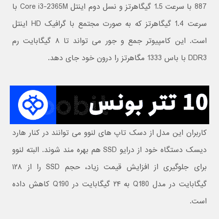
887 با سرعت 1.5 گیگاهرتز و نسل دوم اینتل Core i3-2365M با
سرعت 1.4 گیگاهرتز که به صورت مجتمع با گرافیک HD اینتل
است. این کامپیوتر جمع و جور می تواند تا ۸ گیگابایت رم
DDR3 با باس 1333 مگاهرتز را درون خود جای دهد.
کاربران این مدل از دسک تاپ های لنوو می توانند در کنار هارد
دیسک دستگاه خود از درایو SSD هم بهره مند شوند. البته لنوو
برای جلوگیری از افزایش قیمت زیاد، حجم SSD را از ۱۲۸
گیگابایت در مدل Q180 به ۲۴ گیگابایت در Q190 کاهش داده
است.