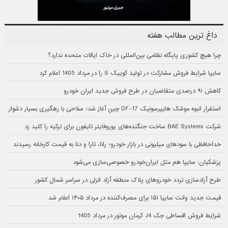
داغ ترین مطالب هفته
چرا هیچ کشوری پایگاه نظامی بین‌المللی در خاک ایالات متحده ندارد؟
سایپا شرایط فروش مشارکت در تولید کوییک S را در مرداد 1405 اعلام کرد
کاهش ۹۱ درصدی متقاضیان در طرح فروش جدید ایران خودرو
استقرار انبوه موشک هایپرسونیک DF-17 چین آغاز شد؛ سلاحی با رهگیری بسیار دشوار
شرکت BAE Systems ساخت جنگنده‌های یوروفایتر تایفون برای ترکیه را کلید زد
خداحافظی با سودهای میلیونی در بازار خودرو؛ رانا، تارا و دنا به قیمت کارخانه رسیدند
پزشکیان: سایپا هم مثل ایران‌خودرو خصوصی‌سازی می‌شود
طرح آزادسازی تردد خودروهای پلاک منطقه آزاد انزلی در سراسر شمال کشور
قیمت جدید وانت سایپا ۱۵۱ برای مصرف‌کننده در مرداد ۱۴۰۵ اعلام شد
شرایط فروش اقساطی جک J4 کرمان موتور در مرداد 1405