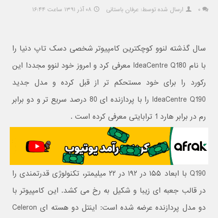
۰
ارسال شده توسط: عرفان باستانی
۰۸ آذر ۱۳۹۱ ساعت ۱۶:۴۴
سال گذشته لنوو کوچکترین کامپیوتر شخصی دسک تاپ دنیا را
با نام IdeaCentre Q180 معرفی کرد و امروز خود لنوو مجددا این
رکورد را برای خود مستحکم تر از قبل کرده و مدل جدید
IdeaCentre Q190 را با پردازنده ای 80 درصد سریع تر و دو برابر
رم در برابر هارد 1 ترابایتی معرفی کرده است .
Q190 با ابعاد ۱۵۵ در ۱۹۲ در ۲۲ میلیمتر، تکنولوژی قدرتمندی را
در قالب جعبه ای زیبا و شکیل به رخ می کشد. این کامپیوتر با
دو مدل پردازنده عرضه شده است: اینتل دو هسته ای Celeron