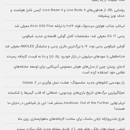
افت کیفیت از راه رسید
رونمایی JBL از هدفون‌های Live Buds 4 و Live Beam 4؛ کیس شارژ هوشمند و
حذف نویز پیشرفته
لپ‌تاپ جذاب هواوی میت‌بوک فولد ۲۰۲۶ با تراشه Kirin X90 Plus معرفی شد
ردمی 17 5G معرفی شد؛ مشخصات کامل گوشی اقتصادی جدید شیائومی
گوشی شیائومی ردمی نوت ۱۷ با بزرگ‌ترین باتری ردمی و نمایشگر AMOLED معرفی شد
خداحافظی با سودهای میلیونی در بازار خودرو؛ رانا، تارا و دنا به قیمت کارخانه رسیدند
ادعای رویترز: چین از مدل‌های هوش مصنوعی آمریکایی برای توسعه سامانه‌های
نظامی خود استفاده کرده است
راز مهندسی تاشوهای جدید سامسونگ؛ هشت نسل نوآوری در Galaxy Z
غم‌انگیزترین مرگ‌های تاریخ بازی‌های ویدیویی؛ لحظاتی که قلب گیمرها را شکستند
تریلر نهایی Insidious: Out of the Further منتشر شد؛ این بار شیاطین در دنیای ما
هستند!
طرح بلندپروازانه ایلان ماسک برای ساخت کارخانه‌های ماهواره‌سازی روی ماه
تمامی حساب‌های بانکی به‌نام خود را از طریق سامانه جدید بانک مرکزی ببینید