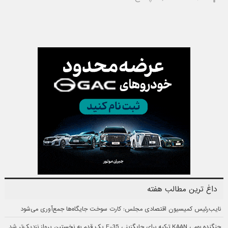
داغ ترین مطالب هفته
نایب‌رئیس کمیسیون اقتصادی مجلس: کارت سوخت جایگاه‌ها جمع‌آوری می‌شود
جنگنده بومی KAAN ترکیه برای جایگزینی F-35 یک قدم به نخستین پرواز نزدیک‌تر شد