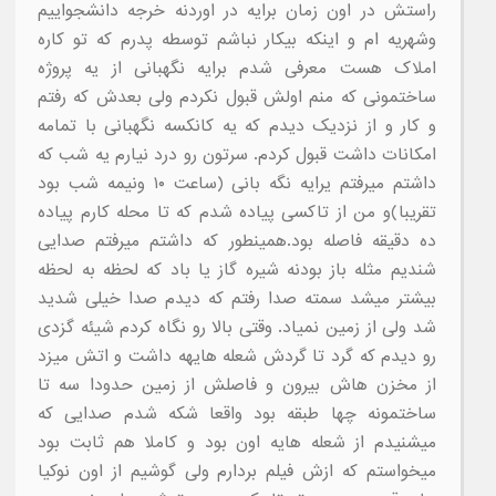
راستش در اون زمان برایه در اوردنه خرجه دانشجواییم
وشهریه ام و اینکه بیکار نباشم توسطه پدرم که تو کاره
املاک هست معرفی شدم برایه نگهبانی از یه پروژه
ساختمونی که منم اولش قبول نکردم ولی بعدش که رفتم
و کار و از نزدیک دیدم که یه کانکسه نگهبانی با تمامه
امکانات داشت قبول کردم. سرتون رو درد نیارم یه شب که
داشتم میرفتم یرایه نگه بانی (ساعت ۱۰ ونیمه شب بود
تقریبا)و من از تاکسی پیاده شدم که تا محله کارم پیاده
ده دقیقه فاصله بود.همینطور که داشتم میرفتم صدایی
شندیم مثله باز بودنه شیره گاز یا باد که لحظه به لحظه
بیشتر میشد سمته صدا رفتم که دیدم صدا خیلی شدید
شد ولی از زمین نمیاد. وقتی بالا رو نگاه کردم شیئه گزدی
رو دیدم که گرد تا گردش شعله هایهه داشت و اتش میزد
از مخزن هاش بیرون و فاصلش از زمین حدودا سه تا
ساختمونه چها طبقه بود واقعا شکه شدم صدایی که
میشنیدم از شعله هایه اون بود و کاملا هم ثابت بود
میخواستم که ازش فیلم بردارم ولی گوشیم از اون نوکیا