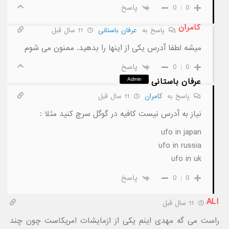
0
0
پاسخ
کامران
پاسخ به
عرفان باستانی
11 سال قبل
میشه لطفا آدرس یکی از اینها را بدهید. ممنون می شوم
0
0
پاسخ
Admin
عرفان باستانی
پاسخ به
کامران
11 سال قبل
نیاز به آدرس نیست کافیه در گوگل سرچ کنید مثلا :
ufo in japan
ufo in russia
ufo in uk
0
0
پاسخ
ALI
11 سال قبل
راست می گه مهدی اینم یکی از ازمایشات امریکاست چون چند