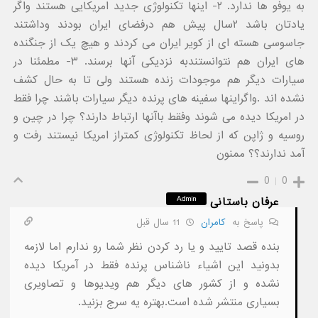
به یوفو ها ندارد. ۲- اینها تکنولوژی جدید امریکایی هستند واگر
یادتان باشد ۲سال پیش هم درفضای ایران بودند وداشتند
جاسوسی هسته ای از کویر ایران می کردند و هیچ یک از جنگنده
های ایران هم نتوانستندبه نزدیکی آنها برسند. ۳- مطمئنا در
سیارات دیگر هم موجودات زنده هستند ولی تا به حال کشف
نشده اند .واگراینها سفینه های پرنده دیگر سیارات باشند چرا فقط
در امریکا دیده می شوند وفقط باآنها ارتباط دارند؟ چرا در چین و
روسیه و ژاپن که از لحاظ تکنولوژی کمتراز امریکا نیستند رفت و
آمد ندارند؟؟ ممنون
0
0
Admin
عرفان باستانی
پاسخ به
کامران
11 سال قبل
بنده قصد تایید و یا رد کردن نظر شما رو ندارم اما لازمه
بدونید این اشیاء ناشناس پرنده فقط در آمریکا دیده
نشده و از کشور های دیگر هم ویدیوها و تصاویری
بسیاری منتشر شده است.بهتره یه سرج بزنید.