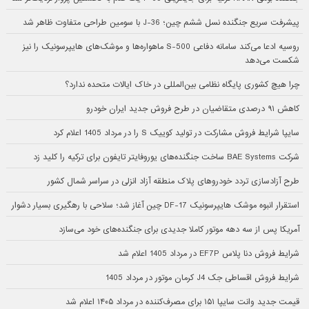
پیشرفت سریع جنگنده نسل ششم چین؛ J-36 با سومین طراحی متفاوت ظاهر شد
روسیه ادعا می‌کند سامانه دفاعی S-500 ماهواره‌ها و موشک‌های هایپرسونیک را نیز
شکست می‌دهد
چرا هیچ کشوری پایگاه نظامی بین‌المللی در خاک ایالات متحده ندارد؟
کاهش ۹۱ درصدی متقاضیان در طرح فروش جدید ایران خودرو
سایپا شرایط فروش مشارکت در تولید کوییک S را در مرداد 1405 اعلام کرد
شرکت BAE Systems ساخت جنگنده‌های یوروفایتر تایفون برای ترکیه را کلید زد
طرح آزادسازی تردد خودروهای پلاک منطقه آزاد انزلی در سراسر شمال کشور
استقرار انبوه موشک هایپرسونیک DF-17 چین آغاز شد؛ سلاحی با رهگیری بسیار دشوار
آمریکا پس از سه دهه موتور کاملا جدیدی برای جنگنده‌های خود می‌سازد
شرایط فروش دنا پلاس EF7P در مرداد 1405 اعلام شد
شرایط فروش اقساطی جک J4 کرمان موتور در مرداد 1405
قیمت جدید وانت سایپا ۱۵۱ برای مصرف‌کننده در مرداد ۱۴۰۵ اعلام شد