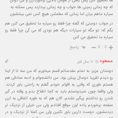
ها تحقیق کنن پس یعنی از هوش بالایی برخوردارن و می دونن
که چه زمانی زمینی ها خواب و چه زمانی بیدارند پس ممکنه به
سیاره ماهم بیان اما زمانی که مطمئنن هیچ کس نمی بینتشون
در جواب دوستی که گفته چرا فقط رو سیاره ما تحقیق می کنن هم
بگم که: تو مگه تو سیارات دیگه هم بودی که می گی چرا فقط رو
سیاره ما تحقیق می کنن
0
0
پاسخ
مسعود
11 سال قبل
دوستان عزیز. به تمام مقدساتم قسم میخورم که من سه تا از اینا
رو دیدم تقریبا دوسال پیش بود. من دانشجوام و ادمه صادقی هم
هستم طوری که وقتی به اقوام خودم گفتم به راحتی باور کردند.
ولی واقعا چون نمیدونستم باید به کجا اطلاع بدم و وقته در گیر
شدن رو نداشتم پیگیر نشدم. الان هم که به طوره اتفاقی به این
صفحه برخوردم یاده اون موقع افتادم ولی من خیلی از نزدیک تر
دیدمشون. دوست دارین باور نکنین ولی من کملا از نزدیک و در