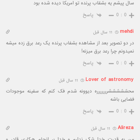
سال پیشم یه بشقاب پرنده تو امریکا دیده شده بود
0
0
پاسخ
mehdi
11 سال قبل
در دو تصویر بعد از مشاهده بشفاب پرنده یک رعد برق زده میشه
نمیدونم چرا رعد برق میزنه!
0
0
پاسخ
Lover of astronomy
11 سال قبل
محشششششررررررره دیوونه شدم فک کنم که سفینه موجودات
فضایی باشه
0
0
پاسخ
Alireza
11 سال قبل
من به قدرت خدا شک ندارم و خدا بر انجام هرکاری قادر و