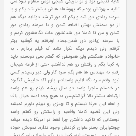
هایه قدیمی بود و تو تاریکی هیچی توش معلوم نبود.سی
ثانیه مبهوتش بودم که یهوشعله هاش بیشتر شد یکم و با
سرعته زیادی دور شد و یکم که دور تر شد دوتایه دیگه هم
از دو سمتش بهش اضافه شدن و با سرعته زیادی دور
شدن و من تا کاملا دور شدنشون مات نگاهشون کردم و
با سرعته زیادی دور شدن.بعده اونرفتم یه گوشیه بهتر
گرفتم ولی دیدم دیگه تکرار نشد که فیلم بردارم . به
خانوادم همگفتم ولی همونطور که گفتم نمی دونستم باید
به کجا بگم و وقتش رو هم نداشتم. حتی از فرطه هیجان
رفتم به مهندس ها هم بگم سره کار ولی دیر رسیدم کسی
نبود رفتم سره نگه لانیم واستادم. بازم اگه جاییش گنگبود
در خدمتم ماجرا واسه دو سال پیشه لاینم رو هم واسه
ارتباطه بیشتر بالا گزاشتم.من به هیج وجه ادمه خیال باف
و اهله این حرفا نیستم و تا چیزی رو نبینم باورم نمیشه
ولی این قضیه کاملا واقعیه و راستش رو گفتم واسه
دوستانی که تاکید داشتن چرا فقط تو امریکا دیده میشه
چونتوایران بستر عنوان کردنش وجود نداره. نمونش خوده
من که نمی دونستم اینو کجا باید بگم واصلا بیان کردنش