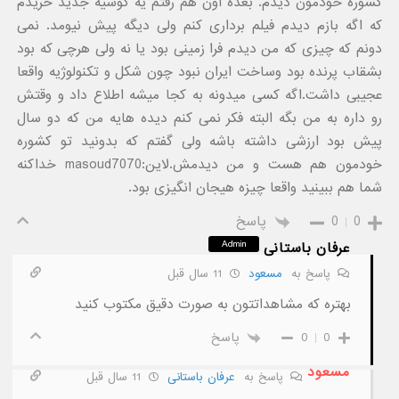
کشوره خودمون دیدم. بعده اون هم رفتم یه گوشیه جدید خریدم
که اگه بازم دیدم فیلم برداری کنم ولی دیگه پیش نیومد. نمی
دونم که چیزی که من دیدم فرا زمینی بود یا نه ولی هرچی که بود
بشقاب پرنده بود وساخت ایران نبود چون شکل و تکنولوژیه واقعا
عجیبی داشت.اگه کسی میدونه به کجا میشه اطلاع داد و وقتش
رو داره به من بگه البته فکر نمی کنم دیده هایه من که دو سال
پیش بود ارزشی داشته باشه ولی گفتم که بدونید تو کشوره
خودمون هم هست و من دیدمش.لاین:masoud7070 خداکنه
شما هم ببینید واقعا چیزه هیجان انگیزی بود.
0
0
پاسخ
Admin
عرفان باستانی
پاسخ به
مسعود
11 سال قبل
بهتره که مشاهداتتون به صورت دقیق مکتوب کنید
0
0
پاسخ
مسعود
پاسخ به
عرفان باستانی
11 سال قبل