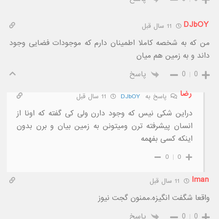
DJbOY
11 سال قبل
من که به شخصه کاملا اطمینان دارم که موجودات فضایی وجود
داند و به زمین هم میان
0
0
پاسخ
رضا
پاسخ به
DJbOY
11 سال قبل
دراین شکی نیس که وجود دارن ولی کی گفته که اونا از
انسان پیشرفته ترن ومیتونن به زمین بیان و برن بدون
اینکه کسی بفهمه
0
0
Iman
11 سال قبل
واقعا شگفت انگیزه.ممنون گجت نیوز
0
0
پاسخ