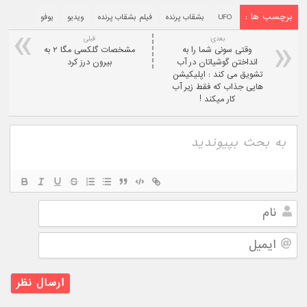
برچسب ها :
UFO
بشقاب پرنده
فیلم بشقاب پرنده
ویدیو
یوفو
بعدی:
قبلی
وقتی سونی شما را به
مشخصات گلکسی مگا ۲ به
انداختن گوشیاتان در آب
بیرون درز کرد
تشویق می کند : اپلیکیشن
هایی جذاب که فقط زیر آب
کار میکند !
نام
ایمیل