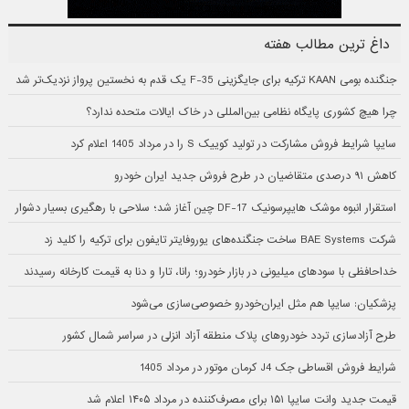
داغ ترین مطالب هفته
جنگنده بومی KAAN ترکیه برای جایگزینی F-35 یک قدم به نخستین پرواز نزدیک‌تر شد
چرا هیچ کشوری پایگاه نظامی بین‌المللی در خاک ایالات متحده ندارد؟
سایپا شرایط فروش مشارکت در تولید کوییک S را در مرداد 1405 اعلام کرد
کاهش ۹۱ درصدی متقاضیان در طرح فروش جدید ایران خودرو
استقرار انبوه موشک هایپرسونیک DF-17 چین آغاز شد؛ سلاحی با رهگیری بسیار دشوار
شرکت BAE Systems ساخت جنگنده‌های یوروفایتر تایفون برای ترکیه را کلید زد
خداحافظی با سودهای میلیونی در بازار خودرو؛ رانا، تارا و دنا به قیمت کارخانه رسیدند
پزشکیان: سایپا هم مثل ایران‌خودرو خصوصی‌سازی می‌شود
طرح آزادسازی تردد خودروهای پلاک منطقه آزاد انزلی در سراسر شمال کشور
شرایط فروش اقساطی جک J4 کرمان موتور در مرداد 1405
قیمت جدید وانت سایپا ۱۵۱ برای مصرف‌کننده در مرداد ۱۴۰۵ اعلام شد