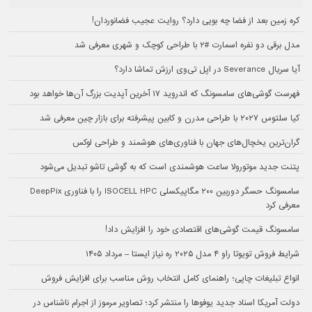
کره زمین بعد از فضا چه بویی دارد؟ روایت عجیب فضانوردان!
مدل برقی دو نفره اسمارت #۲ با طراحی کوچک و شهری معرفی شد
آیا سریال Severance در اپل تی‌وی ارزش تماشا دارد؟
فهرست گوشی‌های سامسونگ که اندروید ۱۷ آخرین آپدیت بزرگ آن‌ها خواهد بود
کیا سلتوس ۲۰۲۷ با طراحی مدرن و کابین پیشرفته برای بازار چین معرفی شد
گران‌ترین یخچال‌های جهان با فناوری‌های هوشمند و طراحی لوکس
پتنت جدید موتورولا ساعت هوشمندی است که به گوشی تاشو تبدیل می‌شود
سامسونگ حسگر دوربین ۲۰۰ مگاپیکسلی ISOCELL HPC را با فناوری DeepPix
معرفی کرد
سامسونگ قیمت گوشی‌های اقتصادی خود را افزایش داد!
شرایط فروش تویوتا راو ۴ مدل ۲۰۲۵ ره نیاز ایستا – مرداد ۱۴۰۵
انواع تبلیغات چاپی؛ راهنمای کامل انتخاب روش مناسب برای افزایش فروش
دولت آمریکا اسناد جدید یوفوها را منتشر کرد؛ تصاویر مرموز از اجرام ناشناس در