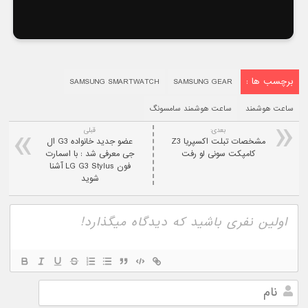
برچسب ها :
SAMSUNG SMARTWATCH
SAMSUNG GEAR
ساعت هوشمند
ساعت هوشمند سامسونگ
بعدی:
قبلی
مشخصات تبلت اکسپریا Z3
عضو جدید خانواده G3 ال
کامپکت سونی لو رفت
جی معرفی شد : با اسمارت
فون LG G3 Stylus آشنا
شوید
نام